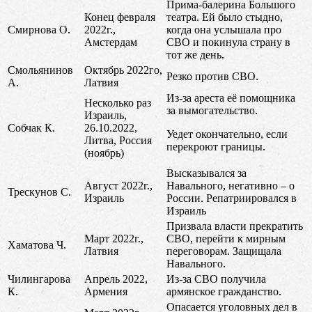
Прима-балерина Большого
Конец февраля
театра. Ей было стыдно,
Смирнова О.
2022г.,
когда она услышала про
Амстердам
СВО и покинула страну в
тот же день.
Смольянинов
Октябрь 2022го,
Резко против СВО.
А.
Латвия
Из-за ареста её помощника
Несколько раз
за вымогательство.
Израиль,
Собчак К.
26.10.2022,
Уедет окончательно, если
Литва, Россия
перекроют границы.
(ноябрь)
Высказывался за
Август 2022г.,
Навального, негативно – о
Трескунов С.
Израиль
России. Репатриировался в
Израиль
Призвала власти прекратить
Март 2022г.,
СВО, перейти к мирным
Хаматова Ч.
Латвия
переговорам. Защищала
Навального.
Чилингарова
Апрель 2022,
Из-за СВО получила
К.
Армения
армянское гражданство.
Опасается уголовных дел в