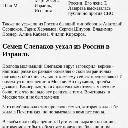
Март 2022г.,
России. Его жена Т.
Шац М.
Израиль,
Лазарева высказалась
Испания
публично против СВО.
Также не уезжали из России бывший минобороны Анатолий
Сердюков, Гарик Харламов, Сергей Шнуров, Владимир
Познер, Алина Кабаева, Филип Киркоров.
Семен Слепаков уехал из России в
Израиль
Полгода молчавший Слепаков вдруг заговорил, вернее –
написал: разве он раньше объявлял о свои заграничных
поездках, об их целях, так что же ему сейчас предъявляют? И
намекнул о появлении в Москве. Но слукавил, причём
дважды. Во-первых, таких длительных отлучек у него не
было, так что не надо эту равнять с теми. Во-вторых, в
Москве так и не был замечен.
Зато опубликовал стих про свою семью, которая жила себе
жила в Печатниках, но не замечала в комнате слона.
В своём видеообращении к Путину он выразил позицию,
которая может быть объясняет поведение большинства