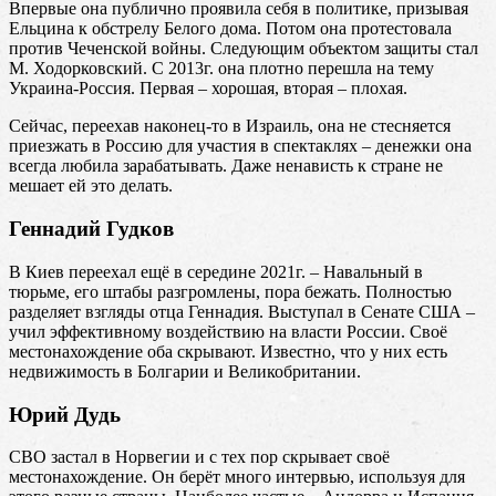
Впервые она публично проявила себя в политике, призывая
Ельцина к обстрелу Белого дома. Потом она протестовала
против Чеченской войны. Следующим объектом защиты стал
М. Ходорковский. С 2013г. она плотно перешла на тему
Украина-Россия. Первая – хорошая, вторая – плохая.
Сейчас, переехав наконец-то в Израиль, она не стесняется
приезжать в Россию для участия в спектаклях – денежки она
всегда любила зарабатывать. Даже ненависть к стране не
мешает ей это делать.
Геннадий Гудков
В Киев переехал ещё в середине 2021г. – Навальный в
тюрьме, его штабы разгромлены, пора бежать. Полностью
разделяет взгляды отца Геннадия. Выступал в Сенате США –
учил эффективному воздействию на власти России. Своё
местонахождение оба скрывают. Известно, что у них есть
недвижимость в Болгарии и Великобритании.
Юрий Дудь
СВО застал в Норвегии и с тех пор скрывает своё
местонахождение. Он берёт много интервью, используя для