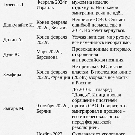
Февраль 2024г,
мужем на неделю
Гузеева Л.
Израиль
отдохнуть. Ни о какой
эмиграции речи не идёт.
Неприятие СВО. Считает
Конец февраля
Дапкунайте И.
ошибкой невыезд ещё в
2022г., Бельгия
2014. Но хочет вернуться.
Конец февраля
Уезжая написал: мир рухнул,
Долин А.
2022г.
всё изменилось необратимо.
Провокационные интервью,
Март 2022г.,
Дудь Ю.
откровенная
Барселона
антироссийская позиция.
Не приняла СВО, вызов
Конец февраля
властям. В последнем клипе
Земфира
2022г., Франция
(2024г.) взорвала все мосты
в Россию.
До 2016г. – главред
“Дождя”. Инициировал
обращение писателей
9 ноября 2022г.,
против СВО. Говорит, что
Зыгарь М.
Берлин
эмигрировал в прошлое –
его интересовала эпоха
перед февральской
революцией.
Ноябрь 2022,
Скрывался от уголовного