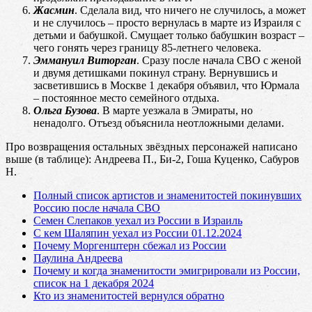
Жасмин
. Сделала вид, что ничего не случилось, а может
и не случилось – просто вернулась в марте из Израиля с
детьми и бабушкой. Смущает только бабушкин возраст –
чего гонять через границу 85-летнего человека.
Эммануил Виторган
. Сразу после начала СВО с женой
и двумя детишками покинул страну. Вернувшись и
засветившись в Москве 1 декабря объявил, что Юрмала
– постоянное место семейного отдыха.
Ольга Бузова
. В марте уезжала в Эмираты, но
ненадолго. Отъезд объяснила неотложными делами.
Про возвращения остальных звёздных персонажей написано
выше (в таблице): Андреева П., Би-2, Гоша Куценко, Сабуров
Н.
Полный список артистов и знаменитостей покинувших
Россию после начала СВО
Семен Слепаков уехал из России в Израиль
С кем Шаляпин уехал из России 01.12.2024
Почему Моргенштерн сбежал из России
Паулина Андреева
Почему и когда знаменитости эмигрировали из России,
список на 1 декабря 2024
Кто из знаменитостей вернулся обратно