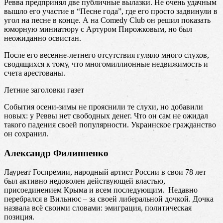
Ревва предпринял две публичные вылазки. Не очень удачным
вышло его участие в “Песне года”, где его просто задвинули в
угол на песне в конце. А на Comedy Club он решил показать
юморную миниатюру с Артуром Пирожковым, но был
неожиданно освистан.
После его весенне-летнего отсутствия гуляло много слухов,
сводящихся к тому, что многомиллионные недвижимость и
счета арестованы.
Летние заголовки газет
События осени-зимы не прояснили те слухи, но добавили
новых: у Реввы нет свободных денег. Что он сам не ожидал
такого падения своей популярности. Украинское гражданство
он сохранил.
Александр Филиппенко
Лауреат Госпремии, народный артист России в свои 78 лет
был активно недоволен действующей властью,
присоединением Крыма и всем последующим. Недавно
перебрался в Вильнюс – за своей либеральной дочкой. Дочка
назвала всё своими словами: эмиграция, политическая
позиция.