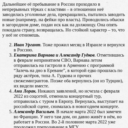
Дальнейшее её пребывание в России проходило в
непрерывных тёрках с властями – в отношении неё
заводилась уголовные дела, прекращались, пытались заводить
новые (например, на фейки про власть). Проводились обыски
в загородном доме, подан иск как на должницу. Она опять
покидала страну, возвращалась. Но стойкий характер – то, что
у неё не отнимешь.
Иван Ургант
. Тоже прожил месяц в Израиле и вернулся
в Россию.
Екатерина Варнава и Александр Гудков
. Отметившись
в феврале непринятием СВО, Варнава летом
отправилась на гастроли в Армению с программой
“Залечь на дно в Ереване”, в которой едко прошлась по
ряду актёров, типа А. Гудкова и прочих
свежеэмигрантов. Позже оба вернулись (он из Турции),
их видели вместе.
Ани Лорак.
Никаких заявлений, но исчезла с февраля
2022 из соцсетей, отменила концертный тур,
отправилась с туром в Европу. Вернулась, выступает на
российской сцене, снималась в новогоднем концерте.
Александр Васильев
. В начале марта 2022 был замечен
во Франции. У него там дом, он давно живёт в нём, но
работает в России. Во 2-й половине марта 2022 уже
продолжил преподавание в МГУ.