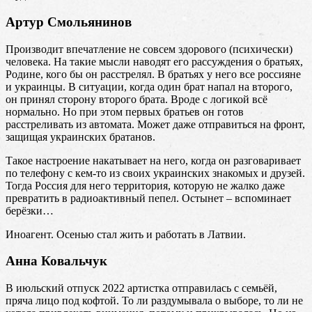
Артур Смольянинов
Производит впечатление не совсем здорового (психически)
человека. На такие мысли наводят его рассуждения о братьях,
Родине, кого бы он расстрелял. В братьях у него все россияне
и украинцы. В ситуации, когда один брат напал на второго,
он принял сторону второго брата. Вроде с логикой всё
нормально. Но при этом первых братьев он готов
расстреливать из автомата. Может даже отправиться на фронт,
защищая украинских братанов.
Такое настроение накатывает на него, когда он разговаривает
по телефону с кем-то из своих украинских знакомых и друзей.
Тогда Россия для него территория, которую не жалко даже
превратить в радиоактивный пепел. Остынет – вспоминает
берёзки…
Иноагент. Осенью стал жить и работать в Латвии.
Анна Ковальчук
В июльский отпуск 2022 артистка отправилась с семьёй,
пряча лицо под кофтой. То ли раздумывала о выборе, то ли не