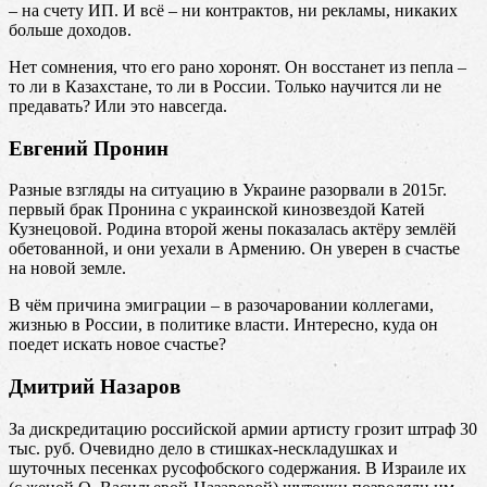
– на счету ИП. И всё – ни контрактов, ни рекламы, никаких
больше доходов.
Нет сомнения, что его рано хоронят. Он восстанет из пепла –
то ли в Казахстане, то ли в России. Только научится ли не
предавать? Или это навсегда.
Евгений Пронин
Разные взгляды на ситуацию в Украине разорвали в 2015г.
первый брак Пронина с украинской кинозвездой Катей
Кузнецовой. Родина второй жены показалась актёру землёй
обетованной, и они уехали в Армению. Он уверен в счастье
на новой земле.
В чём причина эмиграции – в разочаровании коллегами,
жизнью в России, в политике власти. Интересно, куда он
поедет искать новое счастье?
Дмитрий Назаров
За дискредитацию российской армии артисту грозит штраф 30
тыс. руб. Очевидно дело в стишках-нескладушках и
шуточных песенках русофобского содержания. В Израиле их