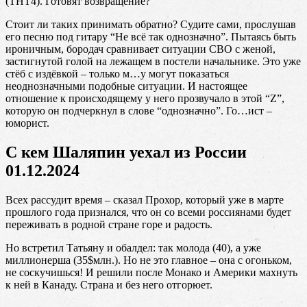
(ТНТ4). Готовят возвращение?
Стоит ли таких принимать обратно? Судите сами, прослушав
его песню под гитару “Не всё так однозначно”. Пытаясь быть
ироничным, бородач сравнивает ситуации СВО с женой,
застигнутой голой на лежащем в постели начальнике. Это уже
стёб с издёвкой – только м…у могут показаться
неоднозначными подобные ситуации. И настоящее
отношение к происходящему у него прозвучало в этой “Z”,
которую он подчеркнул в слове “однозначно”. Го…ист –
юморист.
С кем Шаляпин уехал из России
01.12.2024
Всех рассудит время – сказал Прохор, который уже в марте
прошлого года признался, что он со всеми россиянами будет
переживать в родной стране горе и радость.
Но встретил Татьяну и обалдел: так молода (40), а уже
миллионерша (35$млн.). Но не это главное – она с огоньком,
не соскучишься! И решили после Монако и Америки махнуть
к ней в Канаду. Страна и без него отгорюет.