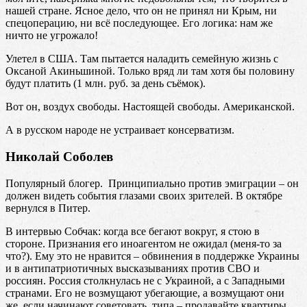
нашей стране. Ясное дело, что он не принял ни Крым, ни
спецоперацию, ни всё последующее. Его логика: нам же
ничто не угрожало!
Улетел в США. Там пытается наладить семейную жизнь с
Оксаной Акиньшиной. Только вряд ли там хотя бы половину
будут платить (1 млн. руб. за день съёмок).
Вот он, воздух свободы. Настоящей свободы. Американской.
А в русском народе не устраивает консерватизм.
Николай Соболев
Популярный блогер. Принципиально против эмиграции – он
должен видеть события глазами своих зрителей. В октябре
вернулся в Питер.
В интервью Собчак: когда все бегают вокруг, я стою в
стороне. Признания его иноагентом не ожидал (меня-то за
что?). Ему это не нравится – обвинения в поддержке Украины
и в антипатриотичных высказываниях против СВО и
россиян. Россия столкнулась не с Украиной, а с Западными
странами. Его не возмущают убегающие, а возмущают они
же, если начинают советовать, типа – продавайте квартиры.