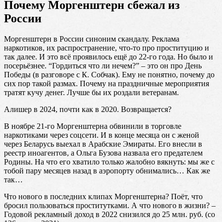
Почему Моргенштерн сбежал из
России
Моргенштерн в России синоним скандалу. Реклама
наркотиков, их распространение, что-то про проституцию и
так далее. И это всё проявилось ещё до 22-го года. Но было и
посерьёзнее. “Гордиться что ли нечем?” – это он про День
Победы (в разговоре с К. Собчак). Ему не понятно, почему до
сих пор такой размах. Почему на праздничные мероприятия
тратят кучу денег. Лучше бы их роздали ветеранам.
Алишер в 2024, почти как в 2020. Возвращается?
В ноябре 21-го Моргенштерна обвинили в торговле
наркотиками через соцсети. И в конце месяца он с женой
через Беларусь выехал в Арабские Эмираты. Его внесли в
реестр иноагентов, а Ольга Бузова назвала его предателем
Родины. На что его хватило только жалобно вякнуть: мы же с
тобой пару месяцев назад в аэропорту обнимались… Как же
так…
Что нового в последних клипах Моргенштерна? Поёт, что
бросил пользоваться проститутками. А что нового в жизни? –
Годовой рекламный доход в 2022 снизился до 25 млн. руб. (со