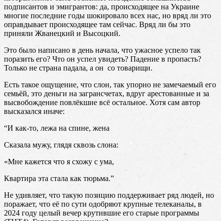
подписантов и эмигрантов: да, происходящее на Украине
многие последние годы шокировало всех нас, но вряд ли это
оправдывает происходящее там сейчас. Вряд ли бы это
приняли Жванецкий и Высоцкий.
Это было написано в день начала, что ужасное успело так
поразить его? Что он успел увидеть? Падение в пропасть?
Только не страна падала, а он со товарищи.
Есть такое ощущение, что слон, так упорно не замечаемый его
семьёй, это деньги на загрансчетах, вдруг арестованные и за
высвобождение повлёкшие всё остальное. Хотя сам автор
высказался иначе:
“И как-то, лежа на спине, жена
Сказала мужу, глядя сквозь слона:
«Мне кажется что я схожу с ума,
Квартира эта стала как тюрьма.”
Не удивляет, что такую позицию поддерживает ряд людей, но
поражает, что её по сути одобряют крупные телеканалы, в
2024 году целый вечер крутившие его старые программы