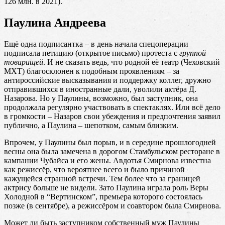
126 млн. в 2021).
Паулина Андреева
Ещё одна подписантка – в день начала спецоперации
подписала петицию (открытое письмо) протеста с
группой
товарищей
. И не сказать ведь, что родной её театр (Чеховский
МХТ) благосклонен к подобным проявлениям – за
антироссийские высказывания и поддержку коллег, дружно
отправившихся в иностранные дали, уволили актёра Д.
Назарова. Но у Паулины, возможно, был заступник, она
продолжала регулярно участвовать в спектаклях. Или всё дело
в громкости – Назаров свои убеждения и предпочтения заявил
публично, а Паулина – шепотком, самым близким.
Впрочем, у Паулины был порыв, и в середине прошлогодней
весны она была замечена в дорогом Стамбульском ресторане в
кампании Чубайса и его жены. Авдотья Смирнова известна
как режиссёр, что вероятнее всего и было причиной
кажущейся странной встречи. Тем более что за границей
актрису больше не видели. Зато Паулина играла роль Веры
Холодной в “Вертинском”, премьера которого состоялась
позже (в сентябре), а режиссёром и соавтором была Смирнова.
Может ли быть заступником собственный муж Паулины