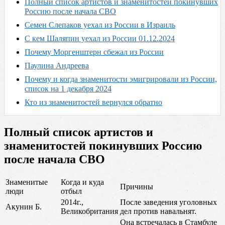
Полный список артистов и знаменитостей покинувших
Россию после начала СВО
Семен Слепаков уехал из России в Израиль
С кем Шаляпин уехал из России 01.12.2024
Почему Моргенштерн сбежал из России
Паулина Андреева
Почему и когда знаменитости эмигрировали из России,
список на 1 декабря 2024
Кто из знаменитостей вернулся обратно
Полный список артистов и
знаменитостей покинувших Россию
после начала СВО
Знаменитые
Когда и куда
Причины
люди
отбыл
2014г.,
После заведения уголовных
Акунин Б.
Великобритания
дел против навальнят.
Она встречалась в Стамбуле