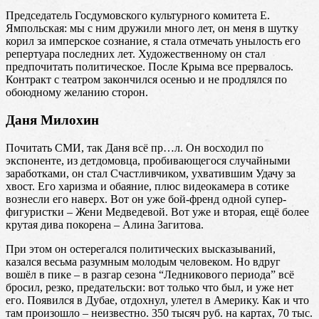
Председатель Госдумовского культурного комитета Е.
Ямпольская: мы с ним дружили много лет, он меня в шутку
корил за имперское сознание, я стала отмечать унылость его
репертуара последних лет. Художественному он стал
предпочитать политическое. После Крыма все прервалось.
Контракт с театром закончился осенью и не продлялся по
обоюдному желанию сторон.
Даня Милохин
Почитать СМИ, так Даня всё пр…л. Он восходил по
экспоненте, из детдомовца, пробивающегося случайными
заработками, он стал Счастливчиком, ухватившим Удачу за
хвост. Его харизма и обаяние, плюс видеокамера в сотике
вознесли его наверх. Вот он уже бой-френд одной супер-
фигуристки – Жени Медведевой. Вот уже и вторая, ещё более
крутая дива покорена – Алина Загитова.
При этом он остерегался политических высказываний,
казался весьма разумным молодым человеком. Но вдруг
вошёл в пике – в разгар сезона “Ледникового периода” всё
бросил, резко, предательски: вот только что был, и уже нет
его. Появился в Дубае, отдохнул, улетел в Америку. Как и что
там произошло – неизвестно. 350 тысяч руб. на картах, 70 тыс.