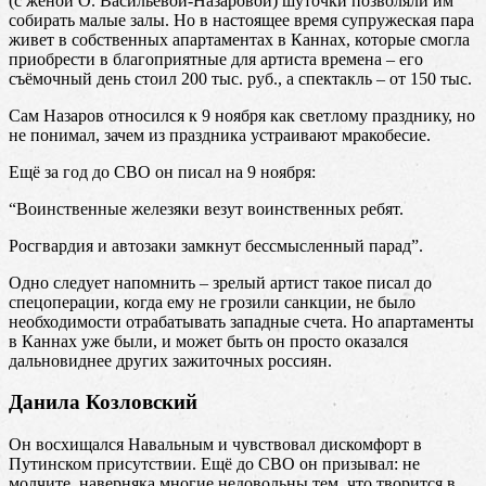
(с женой О. Васильевой-Назаровой) шуточки позволяли им
собирать малые залы. Но в настоящее время супружеская пара
живет в собственных апартаментах в Каннах, которые смогла
приобрести в благоприятные для артиста времена – его
съёмочный день стоил 200 тыс. руб., а спектакль – от 150 тыс.
Сам Назаров относился к 9 ноября как светлому празднику, но
не понимал, зачем из праздника устраивают мракобесие.
Ещё за год до СВО он писал на 9 ноября:
“Воинственные железяки везут воинственных ребят.
Росгвардия и автозаки замкнут бессмысленный парад”.
Одно следует напомнить – зрелый артист такое писал до
спецоперации, когда ему не грозили санкции, не было
необходимости отрабатывать западные счета. Но апартаменты
в Каннах уже были, и может быть он просто оказался
дальновиднее других зажиточных россиян.
Данила Козловский
Он восхищался Навальным и чувствовал дискомфорт в
Путинском присутствии. Ещё до СВО он призывал: не
молчите, наверняка многие недовольны тем, что творится в