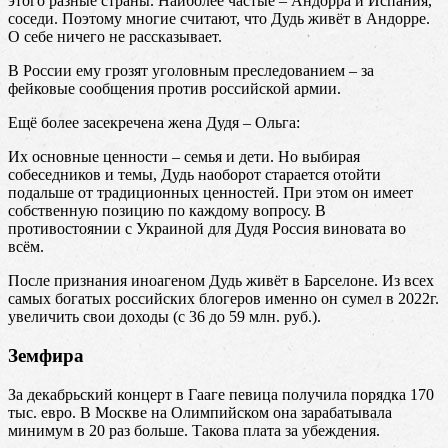
этого разные страны. Наиболее частые – Андорра и Испания,
соседи. Поэтому многие считают, что Дудь живёт в Андорре.
О себе ничего не рассказывает.
В России ему грозят уголовным преследованием – за
фейковые сообщения против российской армии.
Ещё более засекречена жена Дудя – Ольга:
Их основные ценности – семья и дети. Но выбирая
собеседников и темы, Дудь наоборот старается отойти
подальше от традиционных ценностей. При этом он имеет
собственную позицию по каждому вопросу. В
противостоянии с Украиной для Дудя Россия виновата во
всём.
После признания иноагеном Дудь живёт в Барселоне. Из всех
самых богатых российских блогеров именно он сумел в 2022г.
увеличить свои доходы (с 36 до 59 млн. руб.).
Земфира
За декабрьский концерт в Гааге певица получила порядка 170
тыс. евро. В Москве на Олимпийском она зарабатывала
минимум в 20 раз больше. Такова плата за убеждения.