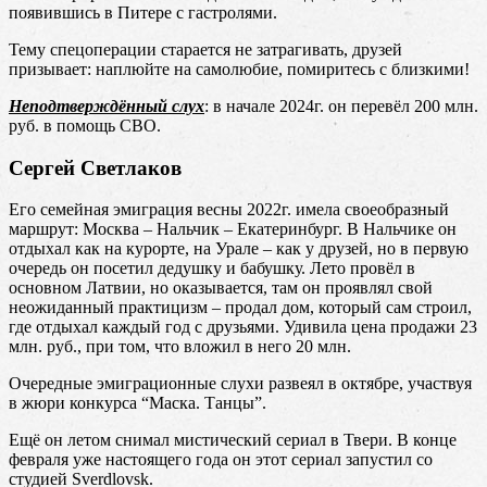
появившись в Питере с гастролями.
Тему спецоперации старается не затрагивать, друзей
призывает: наплюйте на самолюбие, помиритесь с близкими!
Неподтверждённый слух
: в начале 2024г. он перевёл 200 млн.
руб. в помощь СВО.
Сергей Светлаков
Его семейная эмиграция весны 2022г. имела своеобразный
маршрут: Москва – Нальчик – Екатеринбург. В Нальчике он
отдыхал как на курорте, на Урале – как у друзей, но в первую
очередь он посетил дедушку и бабушку. Лето провёл в
основном Латвии, но оказывается, там он проявлял свой
неожиданный практицизм – продал дом, который сам строил,
где отдыхал каждый год с друзьями. Удивила цена продажи 23
млн. руб., при том, что вложил в него 20 млн.
Очередные эмиграционные слухи развеял в октябре, участвуя
в жюри конкурса “Маска. Танцы”.
Ещё он летом снимал мистический сериал в Твери. В конце
февраля уже настоящего года он этот сериал запустил со
студией Sverdlovsk.