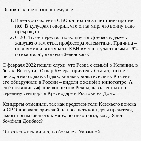
Основных претензий к нему две:
В день объявления СВО он подписал петицию против
неё. В кулуарах говорил, что он за мир, что войну надо
прекращать.
С 2014 г. он перестал появляться в Донбассе, даже у
живущего там отца, профессора математики. Причина –
он дружил и выступал в КВН вместе с участниками “95-
го квартала”, включая Зеленского.
С февраля 2022 пошли слухи, что Ревва с семьёй в Испании, в
бегах. Выступил Оскар Кучера, приятель. Сказал, что не в
бегах, а на отдыхе. Отдых, видимо, занял всё лето. К осени
его обнаружили в России – видели с женой в кинотеатре. А
ещё появились афиши концертов Реввы, назначенных на
середину сентября в Краснодаре и Ростове-на-Дону.
Концерты отменили, так как представители Казачьего войска
и СВО призвали зрителей не посещать концерты предателя,
якобы призывающего к миру, но где он был, когда 8 лет
бомбили Донбасс?
Он хотел жить мирно, но больше с Украиной