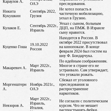
Караулов А.
ОАЭ
преследования.
Не хотел попасть в
Никита
Сентябрь 2022,
частичную мобилизацию,
Кукушкин
Грузия
уехал в Грузию.
Уехал с сыном, больным
Сентябрь 2022г.,
Кулаков Е.
ДЦП, на ПМЖ. В Израиле
Израиль
сыну нравится.
Находится в России. В
октябре 2022 присутствовал
19.10.2022
Куценко Гоша
на кинопоказе. В конце
Россия
февраля 2024 был гостем на
шоу Ф. Бондарчука.
По идейным соображениям.
Март 2022г.,
Многое в стране его не
Макаревич А.
Израиль
устраивало. Сам утверждает,
что уезжали рожать.
Сбежал от уголовного
Моргенштерн
Ноябрь 2021г.,
преследования за
А.
ОАЭ
распространение
наркотиков.
Март 2022г.,
Не согласен с политическим
Израиль,
Невзоров А.
курсом. Что не мешает
Италия,
распространять фейки.