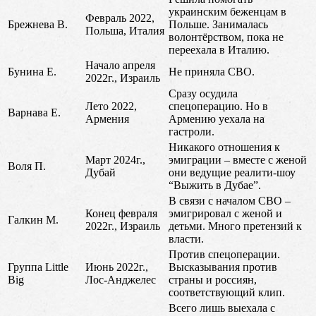
украинским беженцам в
Февраль 2022,
Брежнева В.
Польше. Занималась
Польша, Италия
волонтёрством, пока не
переехала в Италию.
Начало апреля
Бунина Е.
Не приняла СВО.
2022г., Израиль
Сразу осудила
Лето 2022,
спецоперацию. Но в
Варнава Е.
Армения
Армению уехала на
гастроли.
Никакого отношения к
Март 2024г.,
эмиграции – вместе с женой
Воля П.
Дубай
они ведущие реалити-шоу
“Выжить в Дубае”.
В связи с началом СВО –
Конец февраля
эмигрировал с женой и
Галкин М.
2022г., Израиль
детьми. Много претензий к
власти.
Против спецоперации.
Группа Little
Июнь 2022г.,
Высказывания против
Big
Лос-Анджелес
страны и россиян,
соответствующий клип.
Всего лишь выехала с