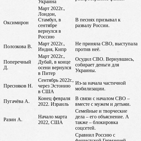
Украина
Март 2022г.,
Лондон,
Стамбул, в
В песнях призывал к
Оксимирон
сентябре
развалу России.
вернулся в
Россию
Март 2022г.,
Не приняла СВО, выступала
Полозкова В.
Индия, Кипр
против неё.
Март 2022г.,
Осудил СВО. Вернувшись,
Поперечный
Дубай, в конце
собирает деньги для
Д.
осени вернулся
Украины.
в Питер
Сентябрь 2022г.,
Из-за начала частичной
Пресняков Н.
через Эстонию
мобилизации.
в США
Конец февраля
В связи с началом СВО –
Пугачёва А.
2022. Израиль
вместе с мужем и детьми.
Семейные и творческие
Начало марта
дела – его объяснение. А
Разин А.
2022, США
также – блокировка
соцсетей.
Сравнил Россию с
фашистской Германией,