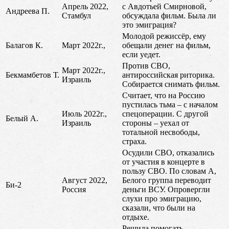
Апрель 2022,
с Авдотьей Смирновой,
Андреева П.
Стамбул
обсуждала фильм. Была ли
это эмиграция?
Молодой режиссёр, ему
Балагов К.
Март 2022г.,
обещали денег на фильм,
если уедет.
Против СВО,
Март 2022г.,
Бекмамбетов Т.
антироссийская риторика.
Израиль
Собирается снимать фильм.
Считает, что на Россию
пустилась тьма – с началом
Июль 2022г.,
спецоперации. С другой
Белый А.
Израиль
стороны – уехал от
тотальной несвободы,
страха.
Осудили СВО, отказались
от участия в концерте в
пользу СВО. По словам А,
Август 2022,
Белого группа переводит
Би-2
Россия
деньги ВСУ. Опровергли
слухи про эмиграцию,
сказали, что были на
отдыхе.
Решила помогать