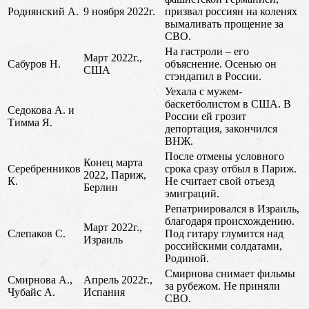
Роднянский А.
9 ноября 2022г.
призвал россиян на коленях
вымаливать прощение за
СВО.
На гастроли – его
Март 2022г.,
Сабуров Н.
объяснение. Осенью он
США
стэндапил в России.
Уехала с мужем-
баскетболистом в США. В
Седокова А. и
России ей грозит
Тимма Я.
депортация, закончился
ВНЖ.
После отмены условного
Конец марта
Серебренников
срока сразу отбыл в Париж.
2022, Париж,
К.
Не считает свой отъезд
Берлин
эмиграций.
Репатриировался в Израиль,
благодаря происхождению.
Март 2022г.,
Слепаков С.
Под гитару глумится над
Израиль
российскими солдатами,
Родиной.
Смирнова снимает фильмы
Смирнова А.,
Апрель 2022г.,
за рубежом. Не приняли
Чубайс А.
Испания
СВО.