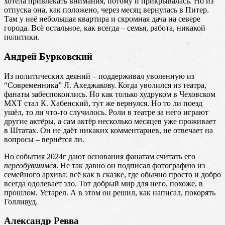
хотела привлекать внимания, потому и прикрывалась. Но из
отпуска она, как положено, через месяц вернулась в Питер.
Там у неё небольшая квартира и скромная дача на севере
города. Всё остальное, как всегда – семья, работа, никакой
политики.
Андрей Бурковский
Из политических деяний – поддерживал уволенную из
“Современника” Л. Ахеджакову. Когда уволился из театра,
фанаты забеспокоились. Но как только худруком в Чеховском
МХТ стал К. Хабенский, тут же вернулся. Но то ли поезд
ушёл, то ли что-то случилось. Роли в театре за него играют
другие актёры, а сам актёр несколько месяцев уже проживает
в Штатах. Он не даёт никаких комментариев, не отвечает на
вопросы – вернётся ли.
Но события 2024г дают основания фанатам считать его
переобувшимся
. Не так давно он подписал фотографию из
семейного архива: всё как в сказке, где обычно просто и добро
всегда одолевает зло. Тот добрый мир для него, похоже, в
прошлом. Устарел. А в этом он решил, как написал, покорять
Голливуд.
Александр Ревва