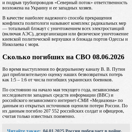
и подрыв трубопроводов «Северный поток» ответственность
возложена на Украину и ее западных хозяев.
В качестве наиболее надежного способа прекращения
конфликта политологи называют комплекс радикальных мер
— тотальный блэкаут с уничтожением всех электростанций
(включая АЭС), дезорганизация или физическое уничтожение
киевской политической верхушки и блокада портов Одессы и
Николаева с моря.
Сколько погибших на СВО 08.06.2026
Во время выступления по федеральному каналу В. В. Путин
дал приблизительную оценку наших безвозвратных потерь
как 1:5 – 1:6 от числа погибших украинских боевиков.
По состоянию на начало мая текущего года, независимые
исследователи западных средств информации (ВВС) и
российского независимого интернет-СМИ «Медиазона» по
данным из открытых источников оценили потери России. По
их данным погибло 207 552 российских солдат и офицеров,
считая только известных поименно.
Читайте также:
04.01.2025 Россия побеждает в войне,