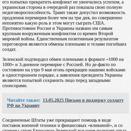
его попытки прекратить конфликт не увенчались успехом, а
украинская сторона в очередной раз показала свою полную
недоговороспособность. Трамп также допустил возможность
продления перемирия более чем на три дня, но совершенно
непонятно какую роль в этом могут сыграть США.
Противостояние России и Украины названо им самым
крупным вооруженным конфликтом со времен Второй
мировой войны. Единственным позитивным результатом
переговоров являются обмены пленными и телами погибших
солдат.
Зеленский подтвердил обмен пленными в формате «1000 на
1000» и 3-дневное перемирие с Россией. Но де-факто по
состоянию на утро 9 мая огонь прекращен нашими войсками
в одностороннем порядке, а заявления президента Украины
являются попыткой сохранить лицо перед западными
спонсорами.
Читайте также:
13.05.2025 Письмо в поддержу солдату
РФ на Украину
Соединенные Штаты уже прекращают помощь в виде
поставок военной техники и финансовых «вливаний», и со
стороны стран Евросоюза Зеленский все чаще получает отказ.