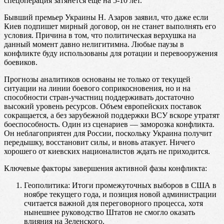
спецоперация затянется еще на 5-10 лет.
Бывший премьер Украины Н. Азаров заявил, что даже если
Киев подпишет мирный договор, он не станет выполнять его
условия. Причина в том, что политическая верхушка на
данный момент давно нелигитимна. Любые паузы в
конфликте буду использованы для ротации и перевооружения
боевиков.
Прогнозы аналитиков основаны не только от текущей
ситуации на линии боевого соприкосновения, но и на
способности стран-участниц поддерживать достаточно
высокий уровень ресурсов. Объем европейских поставок
сокращается, а без зарубежной поддержки ВСУ вскоре утратят
боеспособность. Один из сценариев — заморозка конфликта.
Он неблагоприятен для России, поскольку Украина получит
передышку, восстановит силы, и вновь атакует. Ничего
хорошего от киевских националистов ждать не приходится.
Ключевые факторы завершения активной фазы конфликта:
Геополитика: Итоги промежуточных выборов в США в
ноябре текущего года, и позиция новой администрации
считается важной для переговорного процесса, хотя
нынешнее руководство Штатов не смогло оказать
влияния на Зеленского.