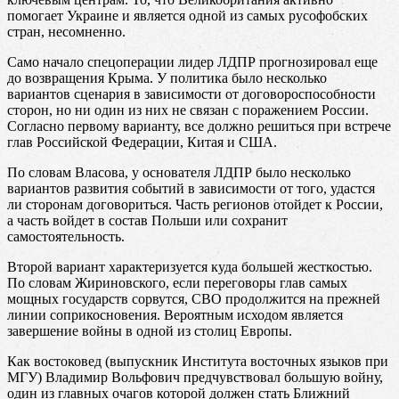
помогает Украине и является одной из самых русофобских
стран, несомненно.
Само начало спецоперации лидер ЛДПР прогнозировал еще
до возвращения Крыма. У политика было несколько
вариантов сценария в зависимости от договороспособности
сторон, но ни один из них не связан с поражением России.
Согласно первому варианту, все должно решиться при встрече
глав Российской Федерации, Китая и США.
По словам Власова, у основателя ЛДПР было несколько
вариантов развития событий в зависимости от того, удастся
ли сторонам договориться. Часть регионов отойдет к России,
а часть войдет в состав Польши или сохранит
самостоятельность.
Второй вариант характеризуется куда большей жесткостью.
По словам Жириновского, если переговоры глав самых
мощных государств сорвутся, СВО продолжится на прежней
линии соприкосновения. Вероятным исходом является
завершение войны в одной из столиц Европы.
Как востоковед (выпускник Института восточных языков при
МГУ) Владимир Вольфович предчувствовал большую войну,
один из главных очагов которой должен стать Ближний