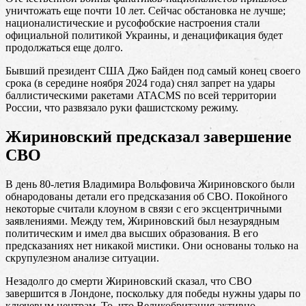
уничтожать еще почти 10 лет. Сейчас обстановка не лучше;
националистические и русофобские настроения стали
официальной политикой Украины, и денацификация будет
продолжаться еще долго.
Бывший президент США Джо Байден под самый конец своего
срока (в середине ноября 2024 года) снял запрет на удары
баллистическими ракетами ATACMS по всей территории
России, что развязало руки фашистскому режиму.
Жириновский предсказал завершение
СВО
В день 80-летия Владимира Вольфовича Жириновского были
обнародованы детали его предсказания об СВО. Покойного
некоторые считали клоуном в связи с его эксцентричными
заявлениями. Между тем, Жириновский был незаурядным
политическим и имел два высших образования. В его
предсказаниях нет никакой мистики. Они основаны только на
скрупулезном анализе ситуации.
Незадолго до смерти Жириновский сказал, что СВО
завершится в Лондоне, поскольку для победы нужны удары по
ключевым центрам. То, что Великобритания активно