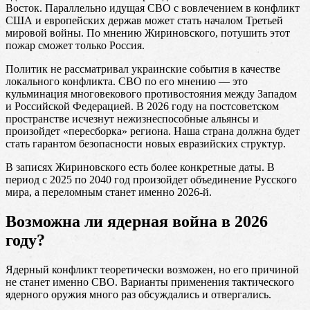
Восток. Параллельно идущая СВО с вовлечением в конфликт
США и европейских держав может стать началом Третьей
мировой войны. По мнению Жириновского, потушить этот
пожар сможет только Россия.
Политик не рассматривал украинские события в качестве
локального конфликта. СВО по его мнению — это
кульминация многовекового противостояния между Западом
и Российской Федерацией. В 2026 году на постсоветском
пространстве исчезнут нежизнеспособные альянсы и
произойдет «пересборка» региона. Наша страна должна будет
стать гарантом безопасности новых евразийских структур.
В записях Жириновского есть более конкретные даты. В
период с 2025 по 2040 год произойдет объединение Русского
мира, а переломным станет именно 2026-й.
Возможна ли ядерная война в 2026
году?
Ядерный конфликт теоретически возможен, но его причиной
не станет именно СВО. Варианты применения тактического
ядерного оружия много раз обсуждались и отвергались.