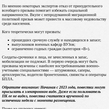
По мнению некоторых экспертов отказ от принудительного
всеобщего призыва помогает избежать социальной
напряженности. Вкупе с непродуманной миграционной
политикой призыв может привести к массовому недовольству
среди населения.
Кого теоретически могут призвать:
прошедших срочную службу и находящихся в запасе;
выпускников военных кафедр ВУЗов;
ограниченно годных граждан (категория «В»).
Солдаты-срочники и лица, не зачисленных в запас,
мобилизации не подлежат. В первую очередь могут быть
призваны мужчины с наиболее востребованными военно-
учетными специальностями — штурмовики, саперы,
артиллеристы, водители бронетехники, связисты и операторы
БПЛА.
Обратите внимание: Начиная с 2023 года, повестки могут
присылать в электронном виде. Даже если пользователь
ПК ее не видел, повестка считается врученной по
истечении недели с момента размещения.
Право на отсрочку имеют: