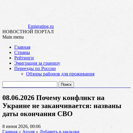
Emigrating.ru
НОВОСТНОЙ ПОРТАЛ
Main menu
Skip
Главная
to
Страны
content
Рейтинги
Эмиграция за границу
Переезды по России
Обзоры районов для проживания
Найти:
08.06.2026 Почему конфликт на
Украине не заканчивается: названы
даты окончания СВО
8 июня 2026, 00:06
Главная
»
Архив
»
Добавить в закладки