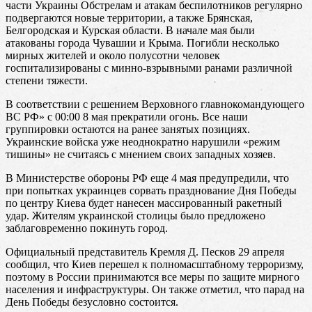
части Украины Обстрелам и атакам беспилотников регулярно
подвергаются новые территории, а также Брянская,
Белгородская и Курская области. В начале мая были
атакованы города Чувашии и Крыма. Погибли несколько
мирных жителей и около полусотни человек
госпитализированы с минно-взрывными ранами различной
степени тяжести.
В соответствии с решением Верховного главнокомандующего
ВС РФ» с 00:00 8 мая прекратили огонь. Все наши
группировки остаются на ранее занятых позициях.
Украинские войска уже неоднократно нарушили «режим
тишины» не считаясь с мнением своих западных хозяев.
В Министерстве обороны РФ еще 4 мая предупредили, что
при попытках украинцев сорвать празднование Дня Победы
по центру Киева будет нанесен массированный ракетный
удар. Жителям украинской столицы было предложено
заблаговременно покинуть город.
Официальный представитель Кремля Д. Песков 29 апреля
сообщил, что Киев перешел к полномасштабному терроризму,
поэтому в России принимаются все меры по защите мирного
населения и инфраструктуры. Он также отметил, что парад на
День Победы безусловно состоится.