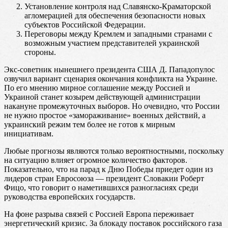
Установление контроля над Славянско-Краматорской
агломерацией для обеспечения безопасности новых
субъектов Российской Федерации.
Переговоры между Кремлем и западными странами с
возможным участием представителей украинской
стороны.
Экс-советник нынешнего президента США Д. Пападопулос
озвучил вариант сценария окончания конфликта на Украине.
По его мнению мирное соглашение между Россией и
Украиной станет козырем действующей администрации
накануне промежуточных выборов. Но очевидно, что России
не нужно простое «замораживание» военных действий, а
украинский режим тем более не готов к мирным
инициативам.
Любые прогнозы являются только вероятностными, поскольку
на ситуацию влияет огромное количество факторов.
Показательно, что на парад к Дню Победы приедет один из
лидеров стран Евросоюза — президент Словакии Роберт
Фицо, что говорит о наметившихся разногласиях среди
руководства европейских государств.
На фоне разрыва связей с Россией Европа переживает
энергетический кризис. За блокаду поставок российского газа