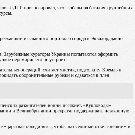
олог ЛДПР прогнозировал, что глобальная баталия крупнейших
сурсы.
еехавший из славного портового города в Эквадор, давно
оев. Зарубежные кураторы Украины попытаются оформить
пкое перемирие его не устроит.
ательных операций, считает мистик, подтолкнет Кремль к
кидать оборонительные рубежи и сдаваться в плен.
ропейских разжигателей войны иссякнет. «Кукловоды»
рмании и Великобритании прекратят поддерживать незаконную
е «царства» объединятся, чтобы дать единый ответ внешним и