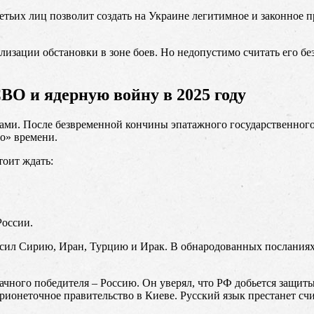
тьих лиц позволит создать на Украине легитимное и законное п
изации обстановки в зоне боев. Но недопустимо считать его б
О и ядерную войну в 2025 году
и. После безвременной кончины эпатажного государственного д
о» времени.
оит ждать:
России.
сил Сирию, Иран, Турцию и Ирак. В обнародованных посланиях
ачного победителя – Россию. Он уверял, что РФ добьется защит
марионеточное правительство в Киеве. Русский язык престанет с