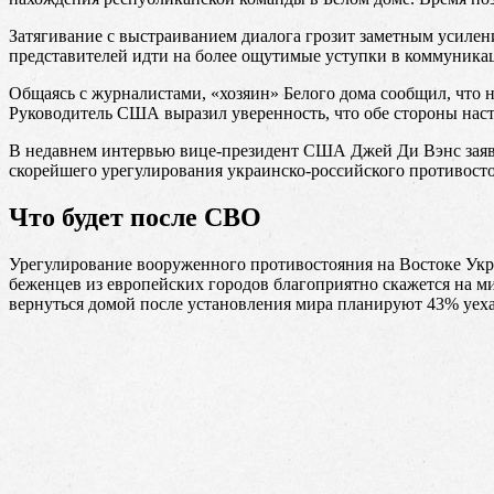
Затягивание с выстраиванием диалога грозит заметным усилен
представителей идти на более ощутимые уступки в коммуника
Общаясь с журналистами, «хозяин» Белого дома сообщил, что 
Руководитель США выразил уверенность, что обе стороны нас
В недавнем интервью вице-президент США Джей Ди Вэнс заяв
скорейшего урегулирования украинско-российского противост
Что будет после СВО
Урегулирование вооруженного противостояния на Востоке Ук
беженцев из европейских городов благоприятно скажется на м
вернуться домой после установления мира планируют 43% уех