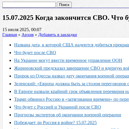
Найти:
15.07.2025 Когда закончится СВО. Что 
15 июля 2025, 00:07
Главная
»
Архив
»
Добавить в закладки
Названа дата, к которой США надеются добиться прекра
Что будет после СВО
На Украине могут ввести временное управление ООН
Жириновский предсказал завершение СВО и ядерную вой
Пророк из Одессы назвал дату окончания военной опера
Зеленский: «Европа должна быть за столом переговоров
В Европе назвали крайний срок объявления перемирия н
Трамп обвинил Россию в «затягивании времени» по пер
Что будет с Россией и Украиной после СВО
Прогнозы экспертов об окончании военной операции
Побеждает ли Россия в войне? 15.07.2025