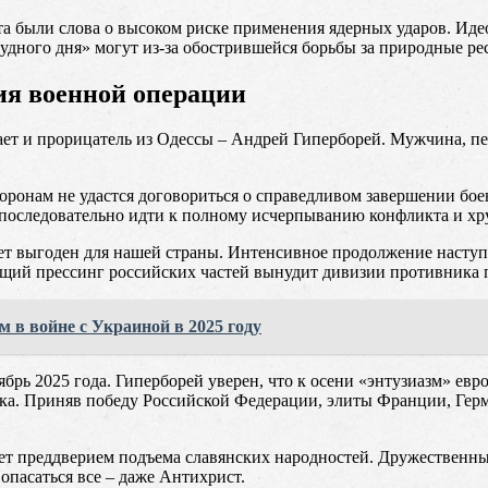
та были слова о высоком риске применения ядерных ударов. Иде
удного дня» могут из-за обострившейся борьбы за природные ре
ия военной операции
т и прорицатель из Одессы – Андрей Гиперборей. Мужчина, пер
торонам не удастся договориться о справедливом завершении б
последовательно идти к полному исчерпыванию конфликта и хру
ет выгоден для нашей страны. Интенсивное продолжение наступ
й прессинг российских частей вынудит дивизии противника по
 в войне с Украиной в 2025 году
брь 2025 года. Гиперборей уверен, что к осени «энтузиазм» ев
ника. Приняв победу Российской Федерации, элиты Франции, Ге
ет преддверием подъема славянских народностей. Дружественны
пасаться все – даже Антихрист.