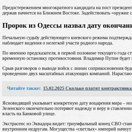
Предостережением многократного кандидата на пост президен
держав начнется на Ближнем Востоке. Задействовать «оружие с
Пророк из Одессы назвал дату окончан
Печальную судьбу действующего киевского режима подтверждае
наблюдает видения о нелегкой участи родного народа.
По мнению предсказателя, в первой половине текущего года с
временную остановку противостояния. Владимир Путин будет 
Срыв разговоров о выводе войск с линии соприкосновения буд
проведению двух масштабных атакующих компаний. Нарастающи
Читайте также:
15.02.2025 Сколько платят контрактникам
Ясновидящий указывает конкретную дату воцарения мира – ноя
Зеленского окончательно потеряют надежду и веру в ставлен
власть на Банковой улице.
Экстрасенс из Эквадора видит: триумфальный конец СВО стан
внутренним недругам. Могущества «светлых» империй начнут о