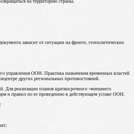
возвращаться на территорию страны.
окумента зависит от ситуации на фронте, геополитических
го управления ООН. Практика назначения временных властей
пицентре других региональных противостояний.
й. Для реализации планов краткосрочного «внешнего
орм и правил по ее проведению в действующем уставе ООН.
:
ат;