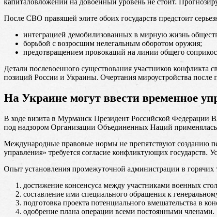
капиталовложений на довоенный уровень не стоит. Прогнозиру
После СВО правящей элите обоих государств предстоит серьезн
интеграцией демобилизованных в мирную жизнь обществ
борьбой с возросшим нелегальным оборотом оружия;
предотвращением провокаций на линии общего соприкос
Детали послевоенного существования участников конфликта св
позиций России и Украины. Очертания мироустройства после 
На Украине могут ввести временное у
В ходе визита в Мурманск Президент Российской Федерации 
под надзором Организации Объединенных Наций применялась и
Международные правовые нормы не препятствуют созданию пе
управления» требуется согласие конфликтующих государств. 
Опыт установления промежуточной администрации в горячих 
достижение консенсуса между участниками военных ст
составление ими специального обращения к генеральном
подготовка проекта потенциального вмешательства в кон
одобрение плана операции всеми постоянными членами.