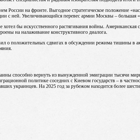
ием России на фронте. Выгодное стратегическое положение «на
ции с ней. Увеличивающийся перевес армии Москвы – большая 
не хотел бы искусственного растягивания войны. Американская
троены на налаживание конструктивного диалога.
ил о положительных сдвигах в обсуждении режима тишины в а
ояния.
раины способно вернуть из вынужденной эмиграции тысячи мир
играционной политике соседних с Киевом государств – в частно
авших украинцев. На 2025 год за рубежом находится более шест