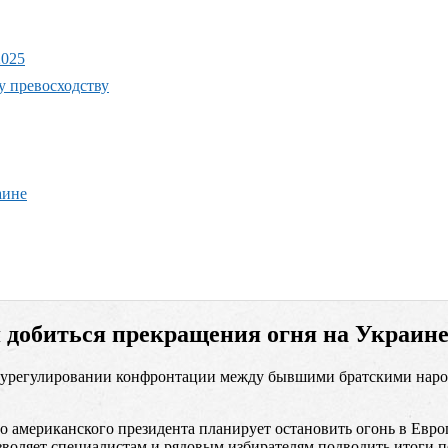
2025
у превосходству
аине
 добиться прекращения огня на Украин
урегулировании конфронтации между бывшими братскими народ
о американского президента планирует остановить огонь в Европ
воляет специалистам и рядовым избирателям подводить итоги пе