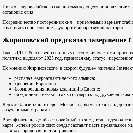
По замыслу российского главнокомандующего, привлечение тре
остановке огня.
Посредничество посторонних сил – приемлемый вариант стабил
компромиссное решение двух противоборствующих сторон.
Жириновский предсказал завершение СВ
Глава ЛДПР был известен точными геополитическими прогнозам
политика выделяют 2025 год, придавая ему статус «переломног
По мнению Жириновского, в скором будущем жителям Земли ст
распада Североатлантического альянса;
крушения Евросоюза;
формирования новых коалиций в Европе;
объединения независимых государств под руководством 
В число близких партнеров Москвы парламентский лидер отно
озвученными странами.
В конфликте на Донбассе покойный законодатель видел однозн
карте. Успехи российских солдат заставят пасть прозападное 
главных городов вернется триколор.