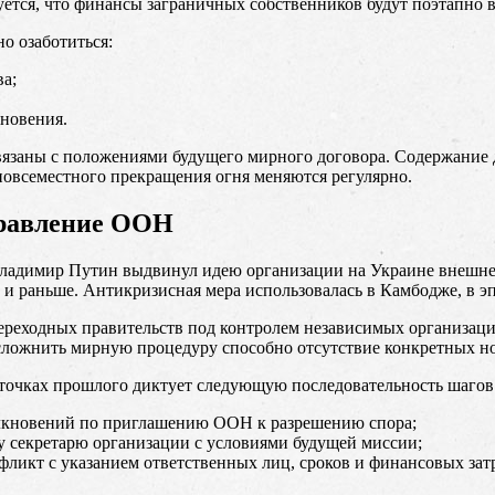
ется, что финансы заграничных собственников будут поэтапно 
о озаботиться:
а;
новения.
язаны с положениями будущего мирного договора. Содержание д
повсеместного прекращения огня меняются регулярно.
правление ООН
Владимир Путин выдвинул идею организации на Украине внешне
 раньше. Антикризисная мера использовалась в Камбодже, в э
реходных правительств под контролем независимых организаци
Усложнить мирную процедуру способно отсутствие конкретных н
точках прошлого диктует следующую последовательность шагов
олкновений по приглашению ООН к разрешению спора;
у секретарю организации с условиями будущей миссии;
фликт с указанием ответственных лиц, сроков и финансовых затр