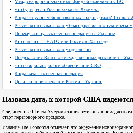
Международный валютный фонд об окончании СВО
Что будет, если Россия захватит Харьков?
Когда отпустят мобилизованных солдат домой? 15 июля 
Россия выигрывает войну благодаря военно-техническом
Почему затянулась военная операция на Украине
Кто сильнее — НАТО или Россия в 2025 году
Россия выигрывает войну идеологий
Предсказания Ванги об исходе военных действий на Укр
Что говорят астрологи об окончании СВО
Когда началась военная операция
Цели военной операции России в Украине
Названа дата, к которой США надеются
Соединенные Штаты Америки заинтересованы в немедленном 
старт переговорного процесса.
Издание The Economist отмечает, что окружение новоизбранног
нахождения республиканской команды в Белом доме. Время поз