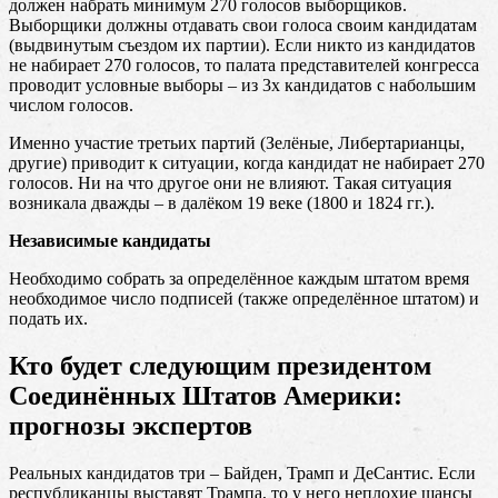
должен набрать минимум 270 голосов выборщиков.
Выборщики должны отдавать свои голоса своим кандидатам
(выдвинутым съездом их партии). Если никто из кандидатов
не набирает 270 голосов, то палата представителей конгресса
проводит условные выборы – из 3х кандидатов с набольшим
числом голосов.
Именно участие третьих партий (Зелёные, Либертарианцы,
другие) приводит к ситуации, когда кандидат не набирает 270
голосов. Ни на что другое они не влияют. Такая ситуация
возникала дважды – в далёком 19 веке (1800 и 1824 гг.).
Независимые кандидаты
Необходимо собрать за определённое каждым штатом время
необходимое число подписей (также определённое штатом) и
подать их.
Кто будет следующим президентом
Соединённых Штатов Америки:
прогнозы экспертов
Реальных кандидатов три – Байден, Трамп и ДеСантис. Если
республиканцы выставят Трампа, то у него неплохие шансы