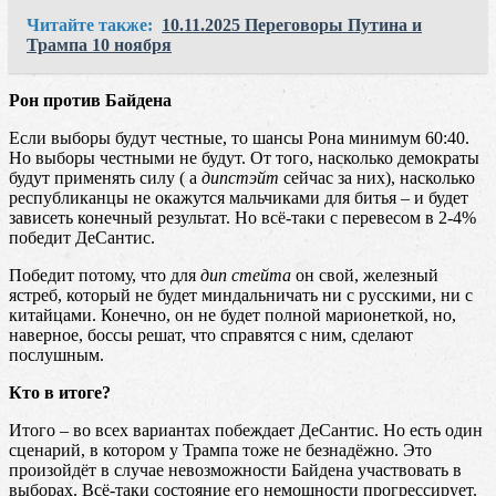
Читайте также:
10.11.2025 Переговоры Путина и
Трампа 10 ноября
Рон против Байдена
Если выборы будут честные, то шансы Рона минимум 60:40.
Но выборы честными не будут. От того, насколько демократы
будут применять силу ( а
дипстэйт
сейчас за них), насколько
республиканцы не окажутся мальчиками для битья – и будет
зависеть конечный результат. Но всё-таки с перевесом в 2-4%
победит ДеСантис.
Победит потому, что для
дип стейта
он свой, железный
ястреб, который не будет миндальничать ни с русскими, ни с
китайцами. Конечно, он не будет полной марионеткой, но,
наверное, боссы решат, что справятся с ним, сделают
послушным.
Кто в итоге?
Итого – во всех вариантах побеждает ДеСантис. Но есть один
сценарий, в котором у Трампа тоже не безнадёжно. Это
произойдёт в случае невозможности Байдена участвовать в
выборах. Всё-таки состояние его немощности прогрессирует.