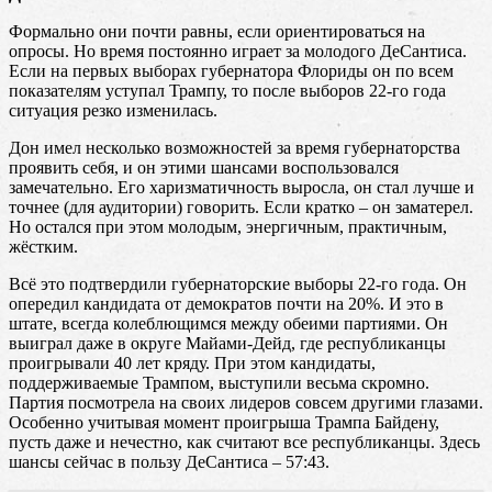
Формально они почти равны, если ориентироваться на
опросы. Но время постоянно играет за молодого ДеСантиса.
Если на первых выборах губернатора Флориды он по всем
показателям уступал Трампу, то после выборов 22-го года
ситуация резко изменилась.
Дон имел несколько возможностей за время губернаторства
проявить себя, и он этими шансами воспользовался
замечательно. Его харизматичность выросла, он стал лучше и
точнее (для аудитории) говорить. Если кратко – он заматерел.
Но остался при этом молодым, энергичным, практичным,
жёстким.
Всё это подтвердили губернаторские выборы 22-го года. Он
опередил кандидата от демократов почти на 20%. И это в
штате, всегда колеблющимся между обеими партиями. Он
выиграл даже в округе Майами-Дейд, где республиканцы
проигрывали 40 лет кряду. При этом кандидаты,
поддерживаемые Трампом, выступили весьма скромно.
Партия посмотрела на своих лидеров совсем другими глазами.
Особенно учитывая момент проигрыша Трампа Байдену,
пусть даже и нечестно, как считают все республиканцы. Здесь
шансы сейчас в пользу ДеСантиса – 57:43.