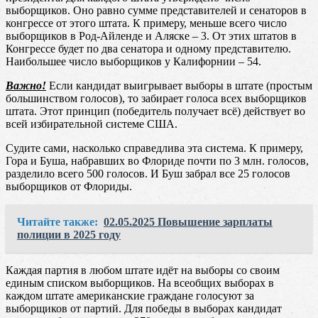
выборщиков. Оно равно сумме представителей и сенаторов в
конгрессе от этого штата. К примеру, меньше всего число
выборщиков в Род-Айленде и Аляске – 3. От этих штатов в
Конгрессе будет по два сенатора и одному представителю.
Наибольшее число выборщиков у Калифорнии – 54.
Важно!
Если кандидат выигрывает выборы в штате (простым
большинством голосов), то забирает голоса всех выборщиков
штата. Этот принцип (победитель получает всё) действует во
всей избирательной системе США.
Судите сами, насколько справедлива эта система. К примеру,
Гора и Буша, набравших во Флориде почти по 3 млн. голосов,
разделило всего 500 голосов. И Буш забрал все 25 голосов
выборщиков от Флориды.
Читайте также:
02.05.2025 Повышение зарплаты
полиции в 2025 году
Каждая партия в любом штате идёт на выборы со своим
единым списком выборщиков. На всеобщих выборах в
каждом штате американские граждане голосуют за
выборщиков от партий. Для победы в выборах кандидат