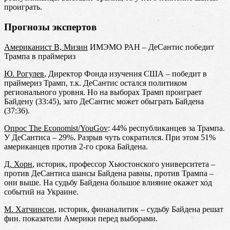
проиграть.
Прогнозы экспертов
Американист В, Мизин
ИМЭМО РАН – ДеСантис победит
Трампа в праймериз
Ю. Рогулев
, Директор Фонда изучения США – победит в
праймериз Трамп, т.к. ДеСантис остался политиком
регионального уровня. Но на выборах Трамп проиграет
Байдену (33:45), зато ДеСантис может обыграть Байдена
(37:36).
Опрос The Economist/YouGov
: 44% республиканцев за Трампа.
У ДеСантиса – 29%. Разрыв чуть сократился. При этом 51%
американцев против 2-го срока Байдена.
Д. Хорн
, историк, профессор Хьюстонского университета –
против ДеСантиса шансы Байдена равны, против Трампа –
они выше. На судьбу Байдена большое влияние окажет ход
событий на Украине.
М. Хатчинсон
, историк, финаналитик – судьбу Байдена решат
фин. показатели Америки перед выборами.