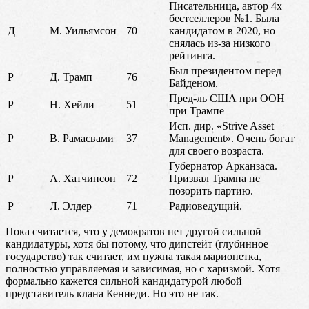
Писательница, автор 4х
бестселлеров №1. Была
Д
М. Уильямсон
70
кандидатом в 2020, но
снялась из-за низкого
рейтинга.
Был президентом перед
Р
Д. Трамп
76
Байденом.
Пред-ль США при ООН
Р
Н. Хейли
51
при Трампе
Исп. дир. «Strive Asset
Р
В. Рамасвами
37
Management». Очень богат
для своего возраста.
Губернатор Арканзаса.
Р
А. Хатчинсон
72
Призвал Трампа не
позорить партию.
Р
Л. Элдер
71
Радиоведущий.
Пока считается, что у демократов нет другой сильной
кандидатуры, хотя бы потому, что дипстейт (глубинное
государство) так считает, им нужна такая марионетка,
полностью управляемая и зависимая, но с харизмой. Хотя
формально кажется сильной кандидатурой любой
представитель клана Кеннеди. Но это не так.