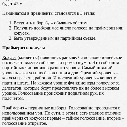
будет 47-м.
Кандидатом в президенты становятся в 3 этапа:
Вступить в борьбу – объявить об этом.
Получить необходимое число голосов на праймериз или
кокусах.
Быть утверждённым на партийном съезде.
Праймериз и кокусы
Кокусы
(конвенты) появились раньше. Само слово индейское
и означает: вместе собрались и громко шумят. Это собрания
партийных чиновников разного уровня. Самый нижний
уровень – кокусы посёлков и приходов. Средний уровень –
кокусы графств, районов. И последний уровень – конвент
партии штата. На каждом уровне функционеры голосуют за
делегатов, которые будут представлять их на более высоком
уровне. Голосование происходит поднятием рук, их
подсчётом.
Праймериз
– первичные выборы. Голосование проводится с
использованием урн. По сути, в этом и есть главное отличие
праймериз от кокусов: первые – тайное голосование, вторые –
голосование открытое.