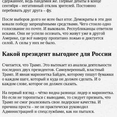
сдержаннее, ведь пандемия же. Первые дебаты в конце
сентября – негативный отклик зрителей. Постоянно
перебивать друг друга – фу.
После выборов долго не ясен был итог. Демократы в эти дни
ковали победу запрещёнными средствами. Чего стоило одно
голосование по почте. И выковали. Республиканцы ответили
исками. Они не успели осознать, что живут уже в другой
Америке, где всё наверху пропитано ложью и диктуется
силой. А силы у них не было.
Какой президент выгоднее для России
Считается, что Трамп. Это вытекает из анализа деятельности
последних двух президентов. Самоуверенный, властный
Трамп. И явная марионетка Байден, которому пишут бумажки
о каждом шаге, который и куда он должен сделать. И о
каждом слове, которое он должен сказать.
На первый взгляд – чётко видна разница: лидер и марионетка.
Но если не торопиться с выводами, то следует признать, что
Трамп не смог реализовать свои лидерские качества. И
причина проста – не он практически руководил
Администрацией и спецслужбами, как ни пытался.