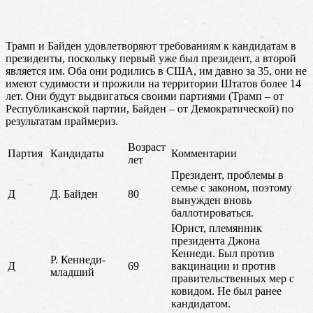
Трамп и Байден удовлетворяют требованиям к кандидатам в
президенты, поскольку первый уже был президент, а второй
является им. Оба они родились в США, им давно за 35, они не
имеют судимости и прожили на территории Штатов более 14
лет. Они будут выдвигаться своими партиями (Трамп – от
Республиканской партии, Байден – от Демократической) по
результатам праймериз.
Возраст
Партия
Кандидаты
Комментарии
лет
Президент, проблемы в
семье с законом, поэтому
Д
Д. Байден
80
вынужден вновь
баллотироваться.
Юрист, племянник
президента Джона
Кеннеди. Был против
Р. Кеннеди-
Д
69
вакцинации и против
младший
правительственных мер с
ковидом. Не был ранее
кандидатом.