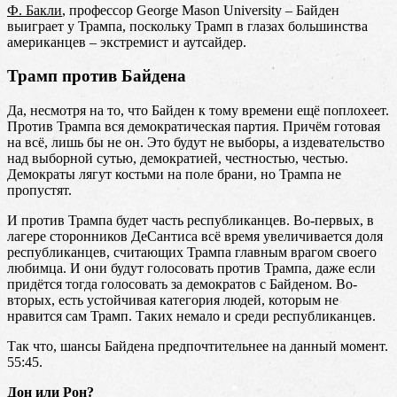
Ф
.
Бакли
, профессор George Mason University – Байден
выиграет у Трампа, поскольку Трамп в глазах большинства
американцев – экстремист и аутсайдер.
Трамп против Байдена
Да, несмотря на то, что Байден к тому времени ещё поплохеет.
Против Трампа вся демократическая партия. Причём готовая
на всё, лишь бы не он. Это будут не выборы, а издевательство
над выборной сутью, демократией, честностью, честью.
Демократы лягут костьми на поле брани, но Трампа не
пропустят.
И против Трампа будет часть республиканцев. Во-первых, в
лагере сторонников ДеСантиса всё время увеличивается доля
республиканцев, считающих Трампа главным врагом своего
любимца. И они будут голосовать против Трампа, даже если
придётся тогда голосовать за демократов с Байденом. Во-
вторых, есть устойчивая категория людей, которым не
нравится сам Трамп. Таких немало и среди республиканцев.
Так что, шансы Байдена предпочтительнее на данный момент.
55:45.
Дон или Рон?