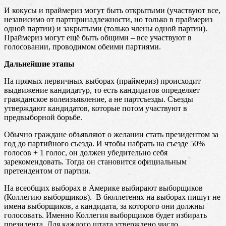
И кокусы и праймериз могут быть открытыми (участвуют все,
независимо от партпринадлежности, но только в праймериз
одной партии) и закрытыми (только члены одной партии).
Праймериз могут ещё быть общими – все участвуют в
голосовании, проводимом обеими партиями.
Дальнейшие этапы
На прямых первичных выборах (праймериз) происходит
выдвижение кандидатур, то есть кандидатов определяет
гражданское волеизъявление, а не партсъезды. Съезды
утверждают кандидатов, которые потом участвуют в
предвыборной борьбе.
Обычно граждане объявляют о желании стать президентом за
год до партийного съезда. И чтобы набрать на съезде 50%
голосов + 1 голос, он должен убедительно себя
зарекомендовать. Тогда он становится официальным
претендентом от партии.
На всеобщих выборах в Америке выбирают выборщиков
(Коллегию выборщиков). В бюллетенях на выборах пишут не
имена выборщиков, а кандидата, за которого они должны
голосовать. Именно Коллегия выборщиков будет избирать
президента. Для каждого штата утверждено число