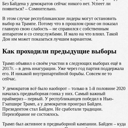
Без Байдена у демократов сейчас никого нет. Успеет ли
появиться? – Сомнительно.
В этом случае республиканские лидеры могут остановить
выбор на Трампе. Потому что в прошлом сроке он показал
главную свою слабость – не справился с собственным
аппаратом и со спецслужбами. И мало на что влиял. Такой
Дон им может показаться лучшим вариантом.
Как проходили предыдущие выборы
Трамп объявил о своём участии в следующих выборах ещё в
2017г. – в день инагурации. Уже через год партия поддержала
его. И никакой внутрипартийной борьбы. Совсем не то
сейчас.
У демократов всё было наоборот – только в 1-й половине 2020
началась предвыборная гонка у них. Самый важный
праймериз – первый. У республиканцев победил в Нью-
Гэапшире Трамп, а у демократов проиграл Байден.
Президентом стал Байден. Не сработали традиции.
Переизбрание не состоялось.
Трамп был активнее в предвыборной кампании. Байден – куда