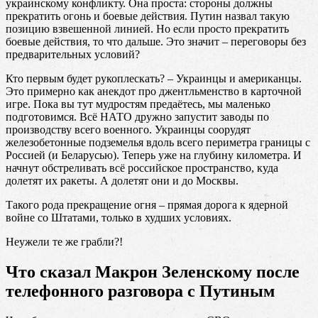
украинскому конфликту. Она проста: стороны должны
прекратить огонь и боевые действия. Путин назвал такую
позицию взвешенной линией. Но если просто прекратить
боевые действия, то что дальше. Это значит – переговоры без
предварительных условий?
Кто первым будет рукоплескать? – Украинцы и американцы.
Это примерно как анекдот про джентльменство в карточной
игре. Пока вы тут мудростям предаётесь, мы маленько
подготовимся. Всё НАТО дружно запустит заводы по
производству всего военного. Украинцы соорудят
железобетонные подземелья вдоль всего периметра границы с
Россией (и Беларусью). Теперь уже на глубину километра. И
начнут обстреливать всё российское пространство, куда
долетят их ракеты. А долетят они и до Москвы.
Такого рода прекращение огня – прямая дорога к ядерной
войне со Штатами, только в худших условиях.
Неужели те же грабли?!
Что сказал Макрон Зеленскому после
телефонного разговора с Путиным