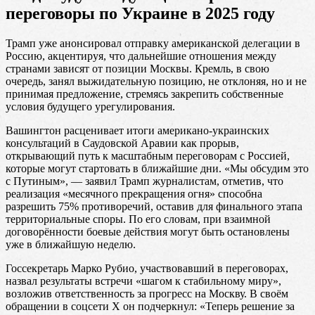
переговоры по Украине в 2025 году
Трамп уже анонсировал отправку американской делегации в
Россию, акцентируя, что дальнейшие отношения между
странами зависят от позиции Москвы. Кремль, в свою
очередь, занял выжидательную позицию, не отклоняя, но и не
принимая предложение, стремясь закрепить собственные
условия будущего урегулирования.
Вашингтон расценивает итоги американо-украинских
консультаций в Саудовской Аравии как прорыв,
открывающий путь к масштабным переговорам с Россией,
которые могут стартовать в ближайшие дни. «Мы обсудим это
с Путиным», — заявил Трамп журналистам, отметив, что
реализация «месячного прекращения огня» способна
разрешить 75% противоречий, оставив для финального этапа
территориальные споры. По его словам, при взаимной
договорённости боевые действия могут быть остановлены
уже в ближайшую неделю.
Госсекретарь Марко Рубио, участвовавший в переговорах,
назвал результаты встречи «шагом к стабильному миру»,
возложив ответственность за прогресс на Москву. В своём
обращении в соцсети X он подчеркнул: «Теперь решение за