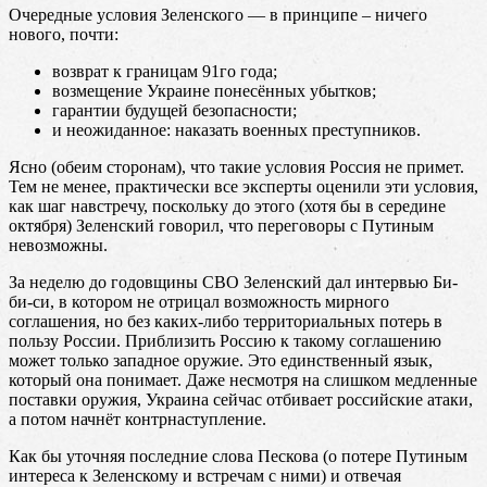
Очередные условия Зеленского — в принципе – ничего
нового, почти:
возврат к границам 91го года;
возмещение Украине понесённых убытков;
гарантии будущей безопасности;
и неожиданное: наказать военных преступников.
Ясно (обеим сторонам), что такие условия Россия не примет.
Тем не менее, практически все эксперты оценили эти условия,
как шаг навстречу, поскольку до этого (хотя бы в середине
октября) Зеленский говорил, что переговоры с Путиным
невозможны.
За неделю до годовщины СВО Зеленский дал интервью Би-
би-си, в котором не отрицал возможность мирного
соглашения, но без каких-либо территориальных потерь в
пользу России. Приблизить Россию к такому соглашению
может только западное оружие. Это единственный язык,
который она понимает. Даже несмотря на слишком медленные
поставки оружия, Украина сейчас отбивает российские атаки,
а потом начнёт контрнаступление.
Как бы уточняя последние слова Пескова (о потере Путиным
интереса к Зеленскому и встречам с ними) и отвечая