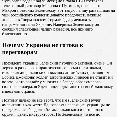
Чуть более года назад за месяц до начала СВО состоялся
телефонный разговор Макрона с Путиным, после чего
Макрон позвонил Зеленскому, вот такую лапшу развешивая на
уши российского коллеги: давайте продолжать важные
диалоги в “нормандском формате”, да уменьшать
напряжённость на Украине. Наверняка Зеленскому он
сообщил следующее: лапшу развесил, всё принято
благосклонно.
Почему Украина не готова к
переговорам
Президент Украины Зеленский публично активен, очень. Он
дерзок в разговорах практически со всеми политиками,
исключая американских и высших английских (в основном
Бориса Джонсона) коллег. Европейских лидеров не ставит ни
во что, и это создаёт у многих на Западе образ смелого
сильного лидера, всё делающего для защиты своей мало кому
известной страны.
Поэтому далеко не все верят, что им (Зеленским) рулят
американцы как хотят. Да, говорят неверящие, украинцы не
продержались бы долго без американского и натовского
оружия, денег, инструкторов. Но Зеленскому-то всё по