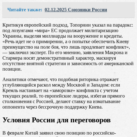
Читайте также:
02.12.2025 Союзники России
Критикуя европейский подход, Топорнин указал на парадокс:
под лозунгами «мира» ЕС продолжает милитаризацию
Украины, выделяя миллиарды на вооружение и кредиты.
«Речь идет не о примирении, а о попытке обеспечить Киеву
преимущество на поле боя, что лишь продлевает конфликт»,
— заключил эксперт. По его мнению, заявления Макрона и
Стармера носят демонстративный характер, маскируя
отсутствие внятной стратегии и зависимость от американской
позиции.
Аналитики отмечают, что подобная риторика отражает
углубляющийся раскол между Москвой и Западом: если
Кремль настаивает на «заморозке» конфликта с учетом
текущих реалий, то европейские лидеры, избегая прямого
столкновения с Россией, делают ставку на изматывание
оппонента через бессрочную поддержку Киева.
Условия России для переговоров
В феврале Китай заявил свою позицию по российско-