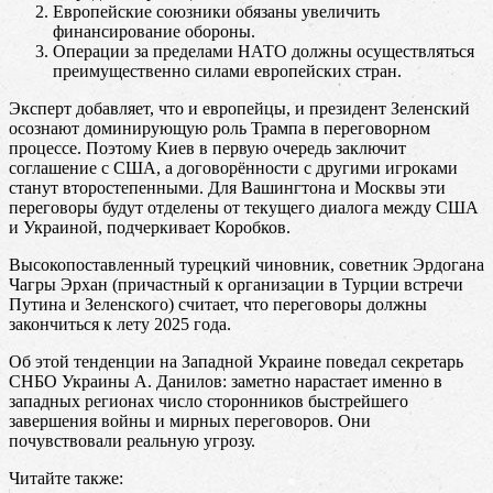
Европейские союзники обязаны увеличить
финансирование обороны.
Операции за пределами НАТО должны осуществляться
преимущественно силами европейских стран.
Эксперт добавляет, что и европейцы, и президент Зеленский
осознают доминирующую роль Трампа в переговорном
процессе. Поэтому Киев в первую очередь заключит
соглашение с США, а договорённости с другими игроками
станут второстепенными. Для Вашингтона и Москвы эти
переговоры будут отделены от текущего диалога между США
и Украиной, подчеркивает Коробков.
Высокопоставленный турецкий чиновник, советник Эрдогана
Чагры Эрхан (причастный к организации в Турции встречи
Путина и Зеленского) считает, что переговоры должны
закончиться к лету 2025 года.
Об этой тенденции на Западной Украине поведал секретарь
СНБО Украины А. Данилов: заметно нарастает именно в
западных регионах число сторонников быстрейшего
завершения войны и мирных переговоров. Они
почувствовали реальную угрозу.
Читайте также: