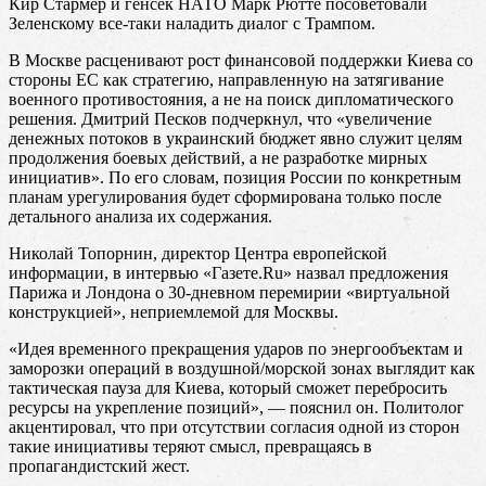
Кир Стармер и генсек НАТО Марк Рютте посоветовали
Зеленскому все-таки наладить диалог с Трампом.
В Москве расценивают рост финансовой поддержки Киева со
стороны ЕС как стратегию, направленную на затягивание
военного противостояния, а не на поиск дипломатического
решения. Дмитрий Песков подчеркнул, что «увеличение
денежных потоков в украинский бюджет явно служит целям
продолжения боевых действий, а не разработке мирных
инициатив». По его словам, позиция России по конкретным
планам урегулирования будет сформирована только после
детального анализа их содержания.
Николай Топорнин, директор Центра европейской
информации, в интервью «Газете.Ru» назвал предложения
Парижа и Лондона о 30-дневном перемирии «виртуальной
конструкцией», неприемлемой для Москвы.
«Идея временного прекращения ударов по энергообъектам и
заморозки операций в воздушной/морской зонах выглядит как
тактическая пауза для Киева, который сможет перебросить
ресурсы на укрепление позиций», — пояснил он. Политолог
акцентировал, что при отсутствии согласия одной из сторон
такие инициативы теряют смысл, превращаясь в
пропагандистский жест.