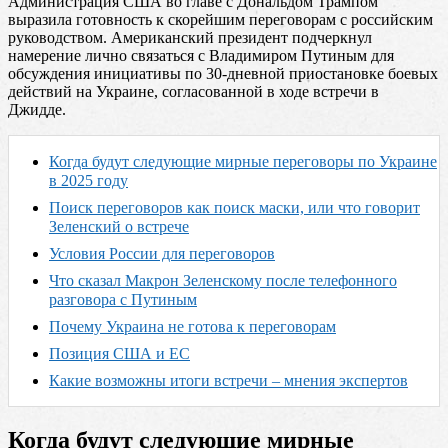
Администрация США во главе с Дональдом Трампом
выразила готовность к скорейшим переговорам с российским
руководством. Американский президент подчеркнул
намерение лично связаться с Владимиром Путиным для
обсуждения инициативы по 30-дневной приостановке боевых
действий на Украине, согласованной в ходе встречи в
Джидде.
Когда будут следующие мирные переговоры по Украине
в 2025 году
Поиск переговоров как поиск маски, или что говорит
Зеленский о встрече
Условия России для переговоров
Что сказал Макрон Зеленскому после телефонного
разговора с Путиным
Почему Украина не готова к переговорам
Позиция США и ЕС
Какие возможны итоги встречи – мнения экспертов
Когда будут следующие мирные