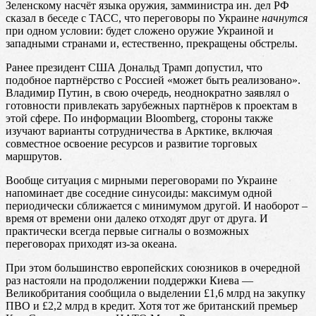
Зеленскому насчёт языка оружия, замминистра ин. дел РФ
сказал в беседе с ТАСС, что переговоры по Украине
начнутся
при одном условии: будет сложено оружие Украиной и
западными странами и, естественно, прекращены обстрелы.
Ранее президент США Дональд Трамп допустил, что
подобное партнёрство с Россией «может быть реализовано».
Владимир Путин, в свою очередь, неоднократно заявлял о
готовности привлекать зарубежных партнёров к проектам в
этой сфере. По информации Bloomberg, стороны также
изучают варианты сотрудничества в Арктике, включая
совместное освоение ресурсов и развитие торговых
маршрутов.
Вообще ситуация с мирными переговорами по Украине
напоминает две соседние синусоиды: максимум одной
периодически сближается с минимумом другой. И наоборот –
время от времени они далеко отходят друг от друга. И
практически всегда первые сигналы о возможных
переговорах приходят из-за океана.
При этом большинство европейских союзников в очередной
раз настояли на продолжении поддержки Киева —
Великобритания сообщила о выделении £1,6 млрд на закупку
ПВО и £2,2 млрд в кредит. Хотя тот же британский премьер