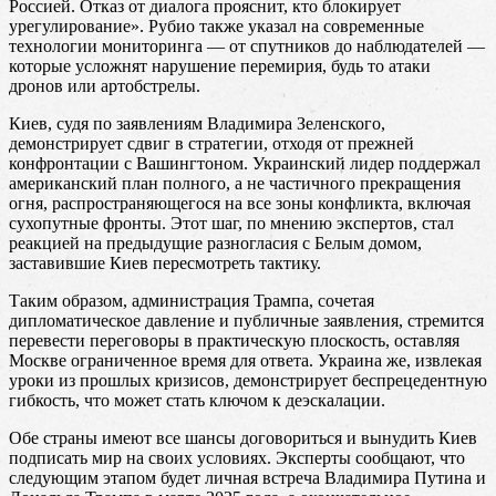
Россией. Отказ от диалога прояснит, кто блокирует
урегулирование». Рубио также указал на современные
технологии мониторинга — от спутников до наблюдателей —
которые усложнят нарушение перемирия, будь то атаки
дронов или артобстрелы.
Киев, судя по заявлениям Владимира Зеленского,
демонстрирует сдвиг в стратегии, отходя от прежней
конфронтации с Вашингтоном. Украинский лидер поддержал
американский план полного, а не частичного прекращения
огня, распространяющегося на все зоны конфликта, включая
сухопутные фронты. Этот шаг, по мнению экспертов, стал
реакцией на предыдущие разногласия с Белым домом,
заставившие Киев пересмотреть тактику.
Таким образом, администрация Трампа, сочетая
дипломатическое давление и публичные заявления, стремится
перевести переговоры в практическую плоскость, оставляя
Москве ограниченное время для ответа. Украина же, извлекая
уроки из прошлых кризисов, демонстрирует беспрецедентную
гибкость, что может стать ключом к деэскалации.
Обе страны имеют все шансы договориться и вынудить Киев
подписать мир на своих условиях. Эксперты сообщают, что
следующим этапом будет личная встреча Владимира Путина и