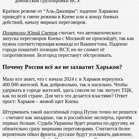
донбасской группировки ВСУ.
Краткое резюме от “Аль-Джазиры”: падение Харькова
приведёт к смене режима в Киеве или к концу боевых
действий, началу мирных переговоров.
Политолог Юрий Светов
считает, что автоматического
запуска переговоров Киева с Москвой не произойдёт, так как
нужна соответствующая команда из Вашингтона. Падение
города пошатнёт позиции ВСУ, но не сломит её
сопротивление. Белгород перестанут обстреливать.
Почему Россия всё же не захватит Харьков?
Мало кто знает, что с начала 2024 г. в Харьков вернулось
400 000 жителей. Как добровольно, так и насильно. Чтобы
удержать в городе жителей, здесь совсем не так лютует ТЦК,
как по всей стране. Для чего это делается властями? Ответ
прост: Харьков – живой щит Киева.
Штурмовать такой населённый город Путин точно не решится
– считают как западные, так и российские эксперты, причём
первых больше. Судьба Украины будет решена по-другому, не
обязательно сразу мирными переговорами. Считается более
вероятным обвал фронта, русские будут усиливать давление,