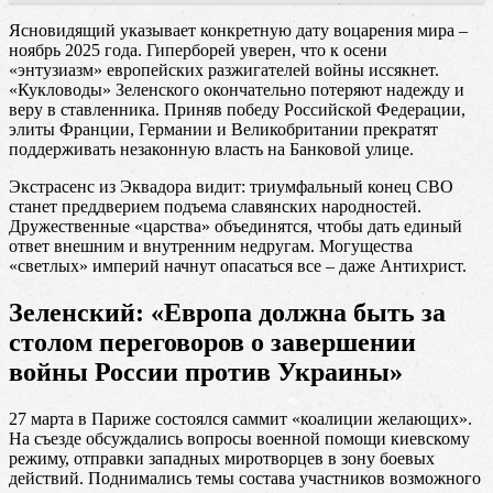
Ясновидящий указывает конкретную дату воцарения мира –
ноябрь 2025 года. Гиперборей уверен, что к осени
«энтузиазм» европейских разжигателей войны иссякнет.
«Кукловоды» Зеленского окончательно потеряют надежду и
веру в ставленника. Приняв победу Российской Федерации,
элиты Франции, Германии и Великобритании прекратят
поддерживать незаконную власть на Банковой улице.
Экстрасенс из Эквадора видит: триумфальный конец СВО
станет преддверием подъема славянских народностей.
Дружественные «царства» объединятся, чтобы дать единый
ответ внешним и внутренним недругам. Могущества
«светлых» империй начнут опасаться все – даже Антихрист.
Зеленский: «Европа должна быть за
столом переговоров о завершении
войны России против Украины»
27 марта в Париже состоялся саммит «коалиции желающих».
На съезде обсуждались вопросы военной помощи киевскому
режиму, отправки западных миротворцев в зону боевых
действий. Поднимались темы состава участников возможного