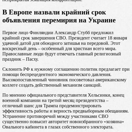
В Европе назвали крайний срок
объявления перемирия на Украине
Первое лицо Финляндии Александр Стубб предложил
крайний срок завершения СВО. Президент считает 18 января
удачной датой для обоюдного затишья на передовой. Этот
воскресный день – особенный для христиан всего мира.
Православные люди будут отмечать главный религиозный
праздник – Пасху.
Склонить РФ к нужному соглашению политик предлагает при
помощи беспрецедентного экономического давления.
Высокопоставленный чиновник посоветовал американскому
коллеге создать действенный механизм санкций.
По мнению официального представителя Хельсинки, конец
военной компании на третий месяц президентства –
отличный шанс для Трампа продемонстрировать
эффективность работы и верность предвыборным обещаниям.
Устранение противоречий между участниками СВО
существенно повысит авторитет новоизбранного «хозяина»
Овального кабинета в глазах собственного электората.