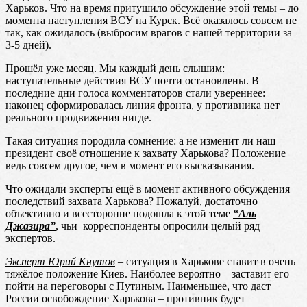
Харьков. Что на время притушило обсуждение этой темы – до
момента наступления ВСУ на Курск. Всё оказалось совсем не
так, как ожидалось (выбросим врагов с нашей территории за
3-5 дней).
Прошёл уже месяц. Мы каждый день слышим:
наступательные действия ВСУ почти остановлены. В
последние дни голоса комментаторов стали увереннее:
наконец сформировалась линия фронта, у противника нет
реального продвижения нигде.
Такая ситуация породила сомнение: а не изменит ли наш
президент своё отношение к захвату Харькова? Положение
ведь совсем другое, чем в момент его высказывания.
Что ожидали эксперты ещё в момент активного обсуждения
последствий захвата Харькова? Пожалуй, достаточно
объективно и всесторонне подошла к этой теме
“Аль
Джазира”
, чьи корреспонденты опросили целый ряд
экспертов.
Эксперт Юрий Кнутов
– ситуация в Харькове ставит в очень
тяжёлое положение Киев. Наиболее вероятно – заставит его
пойти на переговоры с Путиным. Наименьшее, что даст
России освобождение Харькова – противник будет