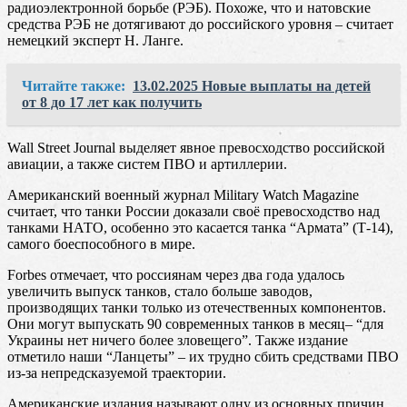
радиоэлектронной борьбе (РЭБ). Похоже, что и натовские
средства РЭБ не дотягивают до российского уровня – считает
немецкий эксперт Н. Ланге.
Читайте также:
13.02.2025 Новые выплаты на детей
от 8 до 17 лет как получить
Wall Street Journal выделяет явное превосходство российской
авиации, а также систем ПВО и артиллерии.
Американский военный журнал Military Watch Magazine
считает, что танки России доказали своё превосходство над
танками НАТО, особенно это касается танка “Армата” (Т-14),
самого боеспособного в мире.
Forbes отмечает, что россиянам через два года удалось
увеличить выпуск танков, стало больше заводов,
производящих танки только из отечественных компонентов.
Они могут выпускать 90 современных танков в месяц– “для
Украины нет ничего более зловещего”. Также издание
отметило наши “Ланцеты” – их трудно сбить средствами ПВО
из-за непредсказуемой траектории.
Американские издания называют одну из основных причин