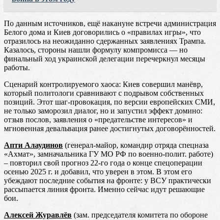
По данным источников, ещё накануне встречи администрация
Белого дома и Киев договорились о «правилах игры», что
отразилось на неожиданно сдержанных заявлениях Трампа.
Казалось, стороны нашли формулу компромисса — но
финальный ход украинской делегации перечеркнул месяцы
работы.
Сценарий контролируемого хаоса: Киев совершил манёвр,
который политологи сравнивают с подрывом собственных
позиций. Этот шаг-провокация, по версии европейских СМИ,
не только заморозил диалог, но и запустил эффект домино:
отзыв послов, заявления о «предательстве интересов» и
мгновенная девальвация ранее достигнутых договорённостей.
Апти Алаудинов
(генерал-майор, командир отряда спецназа
«Ахмат», замначальника ГУ МО РФ по военно-полит. работе)
– повторил свой прогноз 22-го года о конце спецоперации
осенью 2025 г. и добавил, что уверен в этом. В этом его
убеждают последние события на фронте: у ВСУ практически
рассыпается линия фронта. Именно сейчас идут решающие
бои.
Алексей Журавлёв
(зам. председателя комитета по обороне