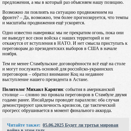
предложения, а мы в который раз объясняем нашу позицию.
Возможно ли повлиять на ситуацию продвижением на
фронте? – Да, возможно, тем более прогнозируется, что темпы
и масштабы продвижения ещё ускорятся.
Одно известно наверняка: мы не прекратим огонь, пока они
не выведут все свои войска с наших территорий и не
откажутся от вступления в НАТО. И нет смысла приступать к
переговорам до президентских выборов в США в начале
ноября.
Тем не менее Стамбульские договорённости всё ещё на столе
и могут послужить основой для российско-украинских
переговоров – обратил внимание Коц на недавнее
выступление нашего президента в Астане.
Политолог Михаил Карягин
:
события в американской
столице — словно эхо провала переговоров в Стамбуле двумя
годами ранее. Инсайдеры проводят параллели: оба случая
демонстрируют цикличность кризисов, где тактический
прогресс обрушивается в момент финального аккорда.
Читайте также:
05.06.2025 Будет ли третья мировая
война в этом году