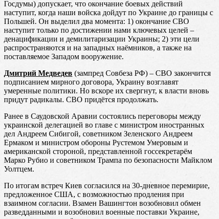
Госдумы) допускает, что окончание боевых действий
наступит, когда наши войска дойдут по Украине до границы с
Польшей. Он выделил два момента: 1) окончание СВО
наступит только по достижении нами ключевых целей –
денацификации и демилитаризации Украины; 2) эти цели
распространяются и на западных наёмников, а также на
поставляемое Западом вооружение.
Дмитрий Медведев
(зампред Совбеза РФ) – СВО закончится
подписанием мирного договора, Украину возглавят
умеренные политики. Но вскоре их свергнут, к власти вновь
придут радикалы. СВО придётся продолжать.
Ранее в Саудовской Аравии состоялись переговоры между
украинской делегацией во главе с министром иностранных
дел Андреем Сибигой, советником Зеленского Андреем
Ермаком и министром обороны Рустемом Умеровым и
американской стороной, представленной госсекретарём
Марко Рубио и советником Трампа по безопасности Майклом
Уолтцем.
По итогам встреч Киев согласился на 30-дневное перемирие,
предложенное США, с возможностью продления при
взаимном согласии. Взамен Вашингтон возобновил обмен
разведданными и возобновил военные поставки Украине,