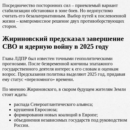
Посредничество посторонних сил – приемлемый вариант
стабилизации обстановки в зоне боев. Но недопустимо
считать его безальтернативным. Выбор путей к послевоенной
жизни – компромиссное решение двух противоборствующих
сторон.
Жириновский предсказал завершение
СВО и ядерную войну в 2025 году
Глава ЛДПР был известен точными геополитическими
прогнозами. После безвременной кончины эпатажного
государственного деятеля интерес к его словам и оценкам
возрос. Предсказания политика выделяют 2025 год, придавая
ему статус «переломного» времени.
По мнению Жириновского, в скором будущем жителям Земли
стоит ждать:
распада Североатлантического альянса;
крушения Евросоюза;
формирования новых коалиций в Европе;
объединения независимых государств под руководством
России.