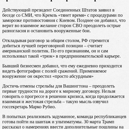
Действующий президент Соединенных Штатов заявил в
беседе со СМИ, что Кремль «тянет время» с процедурами по
заморозке противостояния с Киевом. Позднее он добавил, что
верит во взаимное желание сторон СВО преодолеть острые
разногласия и остановить вооруженные бои.
Откладывая разговор за общим столом, РФ стремится
добиться лучшей переговорной позиции – считает
американский политик. По его признаниям, он и сам
использовал такой «трюк» в предпринимательской карьере.
Бывший бизнесмен добавил, что ему ежедневно приходится
видеть фотографии с полей сражений. Применяемое
вооружение он окрестил «просто абсурдным»
Достичь отмены стрельбы для Вашингтона – преодолеть
первые трудности на дороге к мирному договору. Нельзя
говорить о прогрессе в решении кризиса, когда продолжается
взаимная и жестокая стрельба – такую мысль озвучил
госсекретарь Марко Рубио.
В попытках реализовать задуманное, команда республиканцев
готова пойти на шантаж и ультиматумы. 30 марта Трамп
рассказал о намерениях ввести дополнительные пошлины на