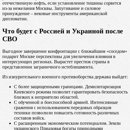
отечественную нефть, если установление тишины сорвется
из-за нежелания Москвы. Запугивание и силовое
принуждение – вековые инструменты американской
дипломатии.
Что будет с Россией и Украиной после
СВО
Выгодное завершение конфронтации с ближайшим «соседом»
подарит Москве перспективы для увеличения влияния в
интересующих регионах. Вырастет престиж страны в
представлении заграничного истеблишмента.
Из изнурительного военного противоборства держава выйдет:
С более защищенными границами. Демилитаризация
Киевского режима позволит гарантировать безопасность
близких к неприятелю областей.
С обученной и боеспособной армией. Интенсивные
сражения с использованием передовых образцов
техники позволили повысить готовность различных
составов войск.
С расширенным экономическим потенциалом. Земли
украинского Приазовья богаты природными