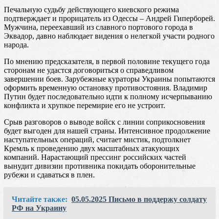
Печальную судьбу действующего киевского режима
подтверждает и прорицатель из Одессы – Андрей Гиперборей.
Мужчина, переехавший из славного портового города в
Эквадор, давно наблюдает видения о нелегкой участи родного
народа.
По мнению предсказателя, в первой половине текущего года
сторонам не удастся договориться о справедливом
завершении боев. Зарубежные кураторы Украины попытаются
оформить временную остановку противостояния. Владимир
Путин будет последовательно идти к полному исчерпыванию
конфликта и хрупкое перемирие его не устроит.
Срыв разговоров о выводе войск с линии соприкосновения
будет выгоден для нашей страны. Интенсивное продолжение
наступательных операций, считает мистик, подтолкнет
Кремль к проведению двух масштабных атакующих
компаний. Нарастающий прессинг российских частей
вынудит дивизии противника покидать оборонительные
рубежи и сдаваться в плен.
Читайте также:
05.05.2025 Письмо в поддержу солдату
РФ на Украину