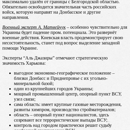
максимально удалён от границы с Белгородской областью.
Обязательно освободится значительная часть российских
войск, которую направят на Донбасское и другие
направления.
Военный эксперт А. Матвейчук
– особенно чувствительно для
Украины будет падение пром. потенциала. Это развернёт
военные действия. Киевская власть продемонстрирует свою
несостоятельность, станет под вопрос выделение западной
помощи Украине.
Эксперты “Аль Джазиры” отмечают стратегическую
значимость Харькова:
выгодное экономико-географическое положение –
близки Донбасс и Приднепровье с их угольно-
минеральной базой;
один из крупнейших городов Украины;
мощный промышленный центр, опорный пункт ВСУ,
узел связи;
сама область: имеет крупные газовые месторождения,
развиты химпром, производство стройматериалов;
область – опорный пункт националистов, здесь
созревают все террористические выпады ВСУ;
контроль над городом практически решит судьбу