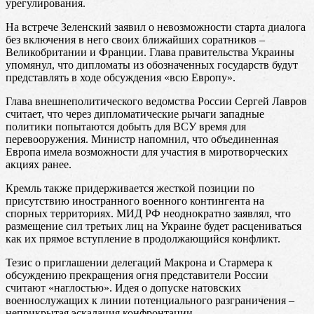
урегулирования.
На встрече Зеленский заявил о невозможности старта диалога
без включения в него своих ближайших соратников –
Великобритании и Франции. Глава правительства Украины
упомянул, что дипломаты из обозначенных государств будут
представлять в ходе обсуждения «всю Европу».
Глава внешнеполитического ведомства России Сергей Лавров
считает, что через дипломатические рычаги западные
политики попытаются добыть для ВСУ время для
перевооружения. Министр напомнил, что объединенная
Европа имела возможности для участия в миротворческих
акциях ранее.
Кремль также придерживается жесткой позиции по
присутствию иностранного военного контингента на
спорных территориях. МИД РФ неоднократно заявлял, что
размещение сил третьих лиц на Украине будет расцениваться
как их прямое вступление в продолжающийся конфликт.
Тезис о приглашении делегаций Макрона и Стармера к
обсуждению прекращения огня представители России
считают «наглостью». Идея о допуске натовских
военнослужащих к линии потенциального разграничения –
неприкрытая эскалация конфронтации.