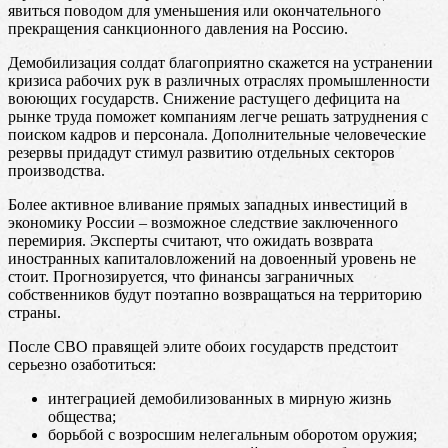
явиться поводом для уменьшения или окончательного
прекращения санкционного давления на Россию.
Демобилизация солдат благоприятно скажется на устранении
кризиса рабочих рук в различных отраслях промышленности
воюющих государств. Снижение растущего дефицита на
рынке труда поможет компаниям легче решать затруднения с
поиском кадров и персонала. Дополнительные человеческие
резервы придадут стимул развитию отдельных секторов
производства.
Более активное вливание прямых западных инвестиций в
экономику России – возможное следствие заключенного
перемирия. Эксперты считают, что ожидать возврата
иностранных капиталовложений на довоенный уровень не
стоит. Прогнозируется, что финансы заграничных
собственников будут поэтапно возвращаться на территорию
страны.
После СВО правящей элите обоих государств предстоит
серьезно озаботиться:
интеграцией демобилизованных в мирную жизнь
общества;
борьбой с возросшим нелегальным оборотом оружия;