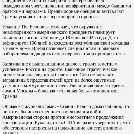
Соединенные Штаты Америки заинтересованы в
немедленном урегулировании конфронтации между бывшими
братскими народами. Предвыборные обещания заставляют
Трампа ускорять старт переговорного процесса.
Издание The Economist отмечает, что окружение
новоизбранного американского президента планирует
остановить огонь в Европе до 18 января 2025 года. Дата
зафиксирует 100 дней нахождения республиканской команды
в Белом доме. Время позволяет специалистам и рядовым
избирателям подводить итоги первого этапа президентства.
Затягивание с выстраиванием диалога грозит заметным
усилением России на фронте. Выгодное стратегическое
положение «наследницы Советского Союза» заставит
заграничных представителей идти на более ощутимые
уступки в коммуникации с ней. Увеличивающийся перевес
армии Москвы – большая «головная боль» помощников
Трампа.
Общаясь с журналистами, «хозяин» Белого дома сообщил, что
не хотел бы искусственного растягивания войны.
Американская сторона против многолетнего продолжения
конфронтации. Руководитель США выразил уверенность, что
обе стороны настроены на налаживание конструктивного
диалога.