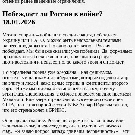
отменив ранее введённые ограничения.
Побеждает ли Россия в войне?
18.01.2026
Можно спорить – война или спецоперация, побеждаем
Украину или НАТО. Можно быть недовольным темпами
нашего продвижения. Но одно однозначно – Россия
побеждает. Мы бы даже сказали: уже победила. Да, формально
продолжаются боевые действия, повышается градус
противостояния и неизвестно, до какого уровня он дойдёт.
Но моральная победа уже одержана – над фашизмом,
оголтелыми нациками и либералами, которые поделили мир
на элиту и людей, даже целые страны и континенты второго
сорта. Ниже мы отдельно остановимся на том, почему
затянулась спецоперация, а сейчас приведём мнение премьера
Малайзии. Ещё вчера страна считалась верной союзницей
США, но на пленарной сессии ВЭФ Анвар Ибрагим заявил,
что его страна хочет в БРИКС.
Он выделил главное: Россия не стремится к военному или
экономическому превосходству, она представляет
мягкую
силу
. «Я задаю вопрос Западу, где ваша человечность?» – эти