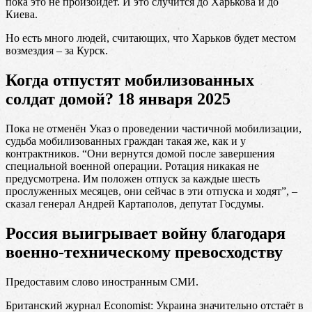
пока это не произойдёт. И это случится до Харькова и до
Киева.
Но есть много людей, считающих, что Харьков будет местом
возмездия – за Курск.
Когда отпустят мобилизованных
солдат домой? 18 января 2025
Пока не отменён Указ о проведении частичной мобилизации,
судьба мобилизованных граждан такая же, как и у
контрактников. “Они вернутся домой после завершения
специальной военной операции. Ротация никакая не
предусмотрена. Им положен отпуск за каждые шесть
прослуженных месяцев, они сейчас в эти отпуска и ходят”, –
сказал генерал Андрей Картаполов, депутат Госдумы.
Россия выигрывает войну благодаря
военно-техническому превосходству
Предоставим слово иностранным СМИ.
Британский журнал Economist: Украина значительно отстаёт в