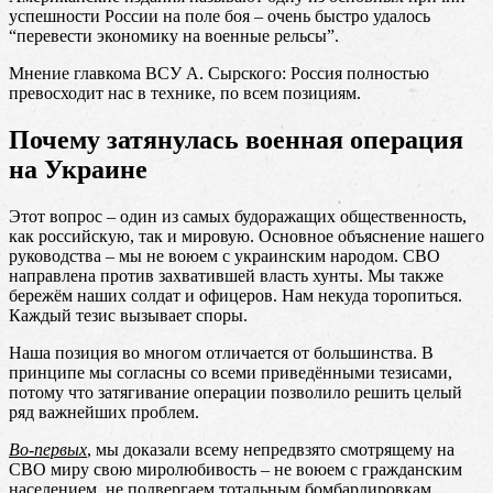
успешности России на поле боя – очень быстро удалось
“перевести экономику на военные рельсы”.
Мнение главкома ВСУ А. Сырского: Россия полностью
превосходит нас в технике, по всем позициям.
Почему затянулась военная операция
на Украине
Этот вопрос – один из самых будоражащих общественность,
как российскую, так и мировую. Основное объяснение нашего
руководства – мы не воюем с украинским народом. СВО
направлена против захватившей власть хунты. Мы также
бережём наших солдат и офицеров. Нам некуда торопиться.
Каждый тезис вызывает споры.
Наша позиция во многом отличается от большинства. В
принципе мы согласны со всеми приведёнными тезисами,
потому что затягивание операции позволило решить целый
ряд важнейших проблем.
Во-первых
, мы доказали всему непредвзято смотрящему на
СВО миру свою миролюбивость – не воюем с гражданским
населением, не подвергаем тотальным бомбардировкам