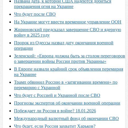
Названа дата, к которой США надеются добиться
прекращения огня на Украине
Что будет после СВО
На Украине могут ввести временное управление ООН
Жириновский предсказал завершение СВО и ядерную
войну в 2025 году
Пророк из Одессы назвал дату окончания военной
операции
Зеленский: «Европа должна быть за столом переговоров
о завершении войны России против Украины»
В Европе назвали крайний срок объявления перемирия
на Украине
Трамп обвинил Россию в «затягивании времени» по
перемирию с Украиной
Что будет с Россией и Украиной после СВО
Прогнозы экспертов об окончании военной операции
Побеждает ли Россия в войне? 18.01.2026
Международный валютный фонд об окончании СВО
Что будет, если Россия захватит Харьков?