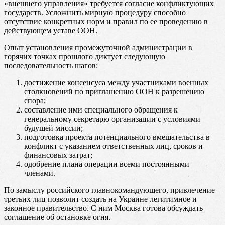
«внешнего управления» требуется согласие конфликтующих
государств. Усложнить мирную процедуру способно
отсутствие конкретных норм и правил по ее проведению в
действующем уставе ООН.
Опыт установления промежуточной администрации в
горячих точках прошлого диктует следующую
последовательность шагов:
достижение консенсуса между участниками военных
столкновений по приглашению ООН к разрешению
спора;
составление ими специального обращения к
генеральному секретарю организации с условиями
будущей миссии;
подготовка проекта потенциального вмешательства в
конфликт с указанием ответственных лиц, сроков и
финансовых затрат;
одобрение плана операции всеми постоянными
членами.
По замыслу российского главнокомандующего, привлечение
третьих лиц позволит создать на Украине легитимное и
законное правительство. С ним Москва готова обсуждать
соглашение об остановке огня.