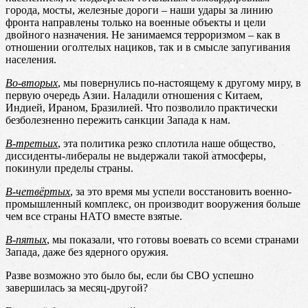
города, мосты, железные дороги – наши удары за линию
фронта направлены только на военные объекты и цели
двойного назначения. Не занимаемся терроризмом – как в
отношении оголтелых нациков, так и в смысле запугивания
населения.
Во-вторых
, мы повернулись по-настоящему к другому миру, в
первую очередь Азии. Наладили отношения с Китаем,
Индией, Ираном, Бразилией. Что позволило практически
безболезненно пережить санкции Запада к нам.
В-третьих
, эта политика резко сплотила наше общество,
диссиденты-либералы не выдержали такой атмосферы,
покинули пределы страны.
В-четвёртых
, за это время мы успели восстановить военно-
промышленный комплекс, он производит вооружения больше
чем все страны НАТО вместе взятые.
В-пятых
, мы показали, что готовы воевать со всеми странами
Запада, даже без ядерного оружия.
Разве возможно это было бы, если бы СВО успешно
завершилась за месяц-другой?