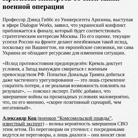
военной операции
Профессор Дэвид Гиббс из Университета Аризоны, выступая
в эфире Dialogue Works, заявил, что украинский конфликт
приближается к финалу, который будет соответствовать
стратегическим интересам Москвы. По его оценке, текущие
успехи России на фронте делают неизбежным такой исход,
поскольку ни Вашингтон, ни европейские союзники, ни сама
Украина не обладают ресурсами для изменения ситуации.
«Исход противостояния предопределён: Кремль диктует
условия, а Запад вынужден смириться с военным
превосходством РФ. Попытки Дональда Трампа добиться
даже частичного урегулирования — это лишь стремление
сократить потери, а не реальная возможность повлиять на
результат», — пояснил эксперт. Гиббс добавил, что
завершение войны на прозападных условиях маловероятно,
что, по его мнению, «скорее позитивный сценарий, чем
негативный».
Александр Коц
(
военкор “Комсомольской правды”,
известный эксперт)
– велика вероятность завершения СВО
этим летом. По переговорам он уточнил: с посредниками
ведутся не переговоры, а лишь диалоги – они вносят свои