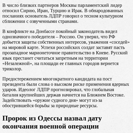
В число близких партнеров Москвы парламентский лидер
относил Сирию, Иран, Турцию и Ирак. В обнародованных
посланиях основатель ЛДПР говорил о тесном культурном
сближении с озвученными странами.
В конфликте на Донбассе покойный законодатель видел
однозначного победителя – Россию. Он уверял, что РФ
добьется защиты собственных интересов, уважения «соседей»
на мировой карте. Успехи российских солдат заставят пасть
прозападное марионеточное правительство в Киеве. Русский
язык престанет считаться запретным на территории
«Незалежной», на площади ее главных городов вернется
триколор.
Предостережением многократного кандидата на пост
президента были слова о высоком риске применения ядерных
ударов. Идеолог ЛДПР прогнозировал, что глобальная
баталия крупнейших держав начнется на Ближнем Востоке.
Задействовать «оружие судного дня» могут из-за
обострившейся борьбы за природные ресурсы.
Пророк из Одессы назвал дату
окончания военной операции