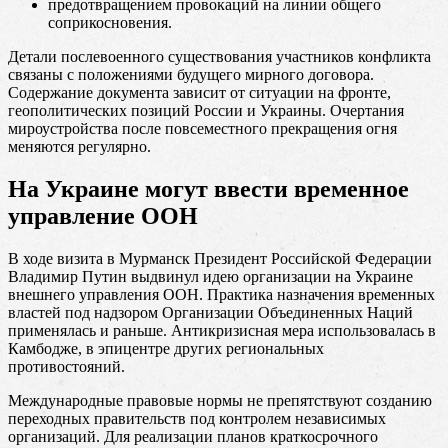
предотвращением провокаций на линии общего
соприкосновения.
Детали послевоенного существования участников конфликта
связаны с положениями будущего мирного договора.
Содержание документа зависит от ситуации на фронте,
геополитических позиций России и Украины. Очертания
мироустройства после повсеместного прекращения огня
меняются регулярно.
На Украине могут ввести временное
управление ООН
В ходе визита в Мурманск Президент Российской Федерации
Владимир Путин выдвинул идею организации на Украине
внешнего управления ООН. Практика назначения временных
властей под надзором Организации Объединенных Наций
применялась и раньше. Антикризисная мера использовалась в
Камбодже, в эпицентре других региональных
противостояний.
Международные правовые нормы не препятствуют созданию
переходных правительств под контролем независимых
организаций. Для реализации планов краткосрочного