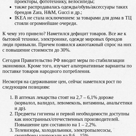
проекторы, фототехнику, велосипеды;
также распродавалась одежды/обувь/аксессуары таких
брендов Zara, H&M, Gucci и др.;
IKEA не стала исключением: за товарами для дома в ТЦ
стояли огромнейшие очереди.
К чему это привело? Наметился дефицит товаров. Все же к
бытовой технике, электронике, одежде мировых брендов
люди привыкли. Причем появился ажиотажный спрос на них
с повышение стоимости до 30%.
Сегодня Правительство РФ вводит меры по стабилизации
экономики. Кроме того, изучает альтернативные варианты по
поставке товаров народного потребления.
Несмотря на сдерживание цен, сейчас наметился рост по
следующим позициям:
В аптеках лекарства стоят на 2,7 – 6,1% дороже
(корвалол, валидол, левомеколь, витамины, анальгетики
и др).
Предметы гигиены и первой необходимости доступны
как иностранных/отечественных производителей.
Повышение цен составило на 1 – 2,2%.
Телевизоры, холодильники, электропылесосы,
смартфоны удорожали на 9,6 – 15%.