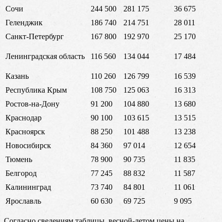
Сочи
244 500
281 175
36 675
Геленджик
186 740
214 751
28 011
Санкт-Петербург
167 800
192 970
25 170
Ленинградская область
116 560
134 044
17 484
Казань
110 260
126 799
16 539
Республика Крым
108 750
125 063
16 313
Ростов-на-Дону
91 200
104 880
13 680
Краснодар
90 100
103 615
13 515
Красноярск
88 250
101 488
13 238
Новосибирск
84 360
97 014
12 654
Тюмень
78 900
90 735
11 835
Белгород
77 245
88 832
11 587
Калининград
73 740
84 801
11 061
Ярославль
60 630
69 725
9 095
Согласно сведениям таблицы, весной-летом цены на