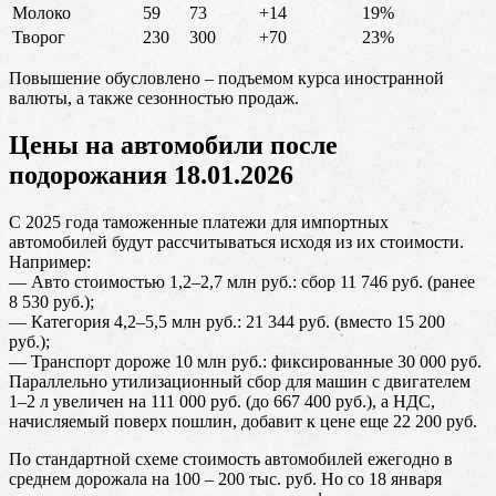
Молоко
59
73
+14
19%
Творог
230
300
+70
23%
Повышение обусловлено – подъемом курса иностранной
валюты, а также сезонностью продаж.
Цены на автомобили после
подорожания 18.01.2026
С 2025 года таможенные платежи для импортных
автомобилей будут рассчитываться исходя из их стоимости.
Например:
— Авто стоимостью 1,2–2,7 млн руб.: сбор 11 746 руб. (ранее
8 530 руб.);
— Категория 4,2–5,5 млн руб.: 21 344 руб. (вместо 15 200
руб.);
— Транспорт дороже 10 млн руб.: фиксированные 30 000 руб.
Параллельно утилизационный сбор для машин с двигателем
1–2 л увеличен на 111 000 руб. (до 667 400 руб.), а НДС,
начисляемый поверх пошлин, добавит к цене еще 22 200 руб.
По стандартной схеме стоимость автомобилей ежегодно в
среднем дорожала на 100 – 200 тыс. руб. Но со 18 января