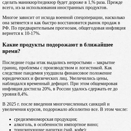
сделать маникюр/педикюр будет дороже в 1,% раза. Прежде
всего, из-за использования иностранных продуктов.
Многое зависит от исхода военной спецоперации, насколько
она затянется и как быстро восстановится рынок продаж в
РФ. По предварительным прогнозам, общегодовая инфляция
вернется к 10-17%.
Какие продукты подорожают в ближайшее
время?
Последние годы итак выдались непростыми – закрытие
границ, проблемы с производством и логистикой. Как
следствие пандемия ухудшила финансовое положение
юридических и физических лиц. Увеличились цены,
наблюдался временный дефицит. При этом общемировая
инфляция достигла 20%, в России удалось сдержать ее до
уровня 8,4%.
В 2025 г. после введения многочисленных санкций и
увеличения курсов, подорожало абсолютно все. В этом числе:
средиземноморская продукция;
алкоголь, в особенности импортное вино;
тонизирующие напитки (чай, кофе);