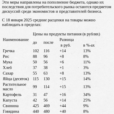
Эти меры направлены на пополнение бюджета, однако их
последствия для потребительского рынка остаются предметом
дискуссий среди экономистов и представителей бизнеса.
С 18 января 2025 средние расценки на товары можно
наблюдать в пределах:
Цены на продукты питания (в рублях)
Наименование
Разница
до
после
в руб.
в %-ах
Гречка
102
116
+14
13%
Рис
88
96
+8
8%
Мука
50
56
+6
11%
Хлеб
37
38
+1
3%
Сахар
55
63
+8
13%
Яйца (десяток)
115
130
+15
14%
Растительное
99
114
+15
13%
масло
Картофель
31
47
+16
34%
Капуста
42
56
+14
25%
Свинина
425
469
+44
9%
Говядина
440
480
+40
8%