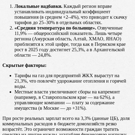
Локальные надбавки.
Каждый регион вправе
устанавливать индивидуальный коэффициент
повышения (в среднем +2–4%), что приводит к скачку
тарифов до 25–30% в отдельных областях.
«Средняя температура по больнице».
Озвученные
11,9% — общероссийский показатель. Лишь четыре
региона (Амурская область, Алтай, ХМАО, ЯНАО)
приблизятся к этой цифре, тогда как в Пермском крае
рост в 2025 году достигнет 25,3%, а в Архангельской
области — 24,8%.
Скрытые факторы:
Тарифы на газ для предприятий ЖКХ вырастут на
21,3%, что повлечёт удорожание отопления и горячей
воды.
Местные власти увеличивают сборы на капремонт
(например, в Ставропольском крае — на 62%), а
управляющие компании — плату за содержание
имущества (в Москве — до +31%).
При росте реальных зарплат всего на 3,3% (данные ЦБ), доля
коммунальных расходов в бюджете домохозяйств резко
возрастёт. Это ограничит возможности граждан тратить
средства на другие нужды, усугубляя финансовую нагрузку.