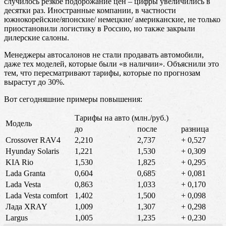
случилось резкое подорожание цен – цифры увеличились в
десятки раз. Иностранные компании, в частности
южнокорейские/японские/ немецкие/ американские, не только
приостановили логистику в Россию, но также закрыли
дилерские салоны.
Менеджеры автосалонов не стали продавать автомобили,
даже тех моделей, которые были «в наличии». Объяснили это
тем, что пересматривают тарифы, которые по прогнозам
вырастут до 30%.
Вот сегодняшние примеры повышения:
Тарифы на авто (млн./руб.)
Модель
до
после
разница
Crossover RAV4
2,210
2,737
+ 0,527
Hyunday Solaris
1,221
1,530
+ 0,309
KIA Rio
1,530
1,825
+ 0,295
Lada Granta
0,604
0,685
+ 0,081
Lada Vesta
0,863
1,033
+ 0,170
Lada Vesta comfort
1,402
1,500
+ 0,098
Лада XRAY
1,009
1,307
+ 0,298
Largus
1,005
1,235
+ 0,230