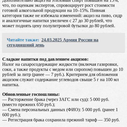
Дополнительно акциз на этиловый спирт повышен на 15%,
что, по оценкам экспертов, спровоцирует рост стоимости
готовой алкогольной продукции на 10–15%. Пивная
категория также не избежала изменений: акциз на пиво, сидр
и аналогичные напитки увеличен с 27 до 30 рублей, что
может поднять цену полулитровой бутылки до 80 рублей.
Читайте также:
24.03.2025 Армия России на
сегодняшний день
Сладкие напитки под давлением акцизов:
Налог на сахаросодержащие жидкости (включая газировки,
соки, а также продукты с медом или сиропом) повышен до 10
рублей за литр (ранее — 7 руб.). Критерием для обложения
акцизом служит содержание углеводов свыше 5 г на 100 мл
напитка.
Обновленные госпошлины:
— Расторжение брака (через ЗАГС или суд): 5 000 руб.
(вместо прежних 650 руб.);
— Смена персональных данных (ФИО): 5 000 руб. (ранее 1
600 руб.);
— Регистрация брака сохранила прежний тариф — 350 руб.