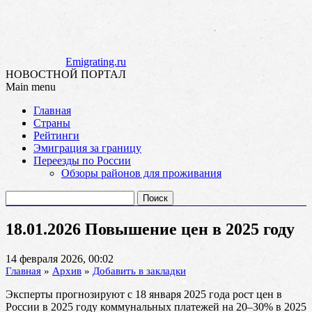
Emigrating.ru
НОВОСТНОЙ ПОРТАЛ
Main menu
Skip
Главная
to
Страны
content
Рейтинги
Эмиграция за границу
Переезды по России
Обзоры районов для проживания
Найти:
18.01.2026 Повышение цен в 2025 году
14 февраля 2026, 00:02
Главная
»
Архив
»
Добавить в закладки
Эксперты прогнозируют с 18 января 2025 года рост цен в
России в 2025 году коммунальных платежей на 20–30% в 2025