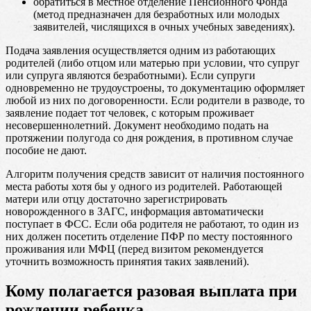
обратиться в местное отделение Пенсионного Фонда
(метод предназначен для безработных или молодых
заявителей, числящихся в очных учебных заведениях).
Подача заявления осуществляется одним из работающих
родителей (либо отцом или матерью при условии, что супруг
или супруга являются безработными). Если супруги
одновременно не трудоустроены, то документацию оформляет
любой из них по договоренности. Если родители в разводе, то
заявление подает тот человек, с которым проживает
несовершеннолетний. Документ необходимо подать на
протяжении полугода со дня рождения, в противном случае
пособие не дают.
Алгоритм получения средств зависит от наличия постоянного
места работы хотя бы у одного из родителей. Работающей
матери или отцу достаточно зарегистрировать
новорожденного в ЗАГС, информация автоматически
поступает в ФСС. Если оба родителя не работают, то один из
них должен посетить отделение ПФР по месту постоянного
проживания или МФЦ (перед визитом рекомендуется
уточнить возможность принятия таких заявлений).
Кому полагается разовая выплата при
рождении ребенка