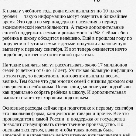
К началу учебного года родителям выплатят по 10 тысяч
рублей — такую информацию могут озвучить в ближайшее
время. Это одна из мер поддержки населения в период
экономической нестабильности. А также дополнительные
способ поддержать семью и рождаемость в РФ. Сейчас сбор
ребёнка в школу обходится недёшево. Ещё в прошлом году по
поручению Путина семьи с детьми получили аналогичную
выплату к первому сентября. И вот теперь ожидается нечто
подобное, в качестве позитивной практики.
На такие выплаты могут рассчитывать около 17 миллионов
семей (с детьми от 6 до 17 лет). Учитывая большую инфляцию
в этом году, то вероятность повторения выплаты весьма
велика. Тем более что для многих семей с низким доходом она
совершенно необходима. После ковид многие уже подзабыли
как правильно собрать ребёнка в школу. И дополнительная
выплата станет тут хорошим подспорьем.
Основные расходы сейчас при подготовке к первому сентября
это школьная форма, канцелярские товары и прочее. Всё это
производится в самой России, и поддержка от государства
позволит стимулировать отечественное производство. По
оценкам экспертом, важно чтобы такая помощь была
адресной и направлялась действительно нуждающимся в ней.