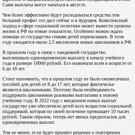
Сами выплаты могут начаться в августе.
Чем более эффективно будут расходоваться средства тем
больший профит это даст сейчас и в будущем. Комплексный
подход в сфере социальной политики может вывести уровень
жизни в РФ на новые показатели. Особенно можно ждать
помощи от государства семьям детей первоклашек. В этом
году ожидается около 2,5 миллионов новых школьников в РФ.
В прошлом году в связи с пандемией государство
выплачивало единовременную выплату к началу учебного
года в размере 10000 рублей. Его назначали всем в возрасте от
6 до 18 лет.
Стоит напомнить, что в прошлом году не было ежемесячных
пособий для детей от 8 до 17 лет, которые фактически
являются школьниками. Поэтому была необходимость
поддержать школьников разовыми выплатами к новому
учебному году. В 2022 году с введением новых выплат
государство уже обеспечило детей всех возрастом социальной
поддержкой, которая по своей величине превышает 10 тысяч
рублей. Таким образом, теперь нет явных предпосылок для
единовременных выплат.
Тем не менее, если будет принято решение о повторении