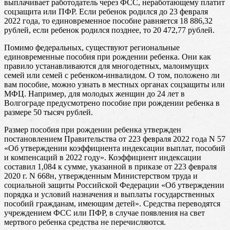
выплачивает работодатель через ФСС, неработающему платит
соцзащита или ПФР. Если ребенок родился до 23 февраля
2022 года, то единовременное пособие равняется 18 886,32
рублей, если ребенок родился позднее, то 20 472,77 рублей.
Помимо федеральных, существуют региональные
единовременные пособия при рождении ребенка. Они как
правило устанавливаются для многодетных, малоимущих
семей или семей с ребенком-инвалидом. О том, положено ли
вам пособие, можно узнать в местных органах соцзащиты или
МФЦ. Например, для молодых женщин до 24 лет в
Волгограде предусмотрено пособие при рождении ребенка в
размере 50 тысяч рублей.
Размер пособия при рождении ребенка утвержден
постановлением Правительства от 223 февраля 2022 года N 57
«Об утверждении коэффициента индексации выплат, пособий
и компенсаций в 2022 году». Коэффициент индексации
составил 1,084 к сумме, указанной в приказе от 223 февраля
2020 г. N 668н, утвержденным Министерством труда и
социальной защиты Российской Федерации «Об утверждении
порядка и условий назначения и выплаты государственных
пособий гражданам, имеющим детей». Средства переводятся
учреждением ФСС или ПФР, в случае появления на свет
мертвого ребенка средства не перечисляются.