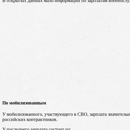
В открытых данных мало информации по зарплатам военнослужа
По мобилизованным
У мобилизованного, участвующего в СВО, зарплата значительн
российских контрактников.
У последнего зарплата состоит из: