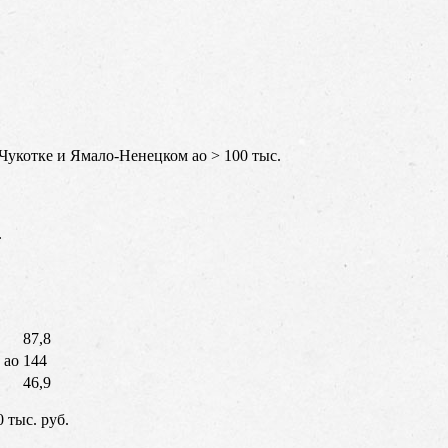
Чукотке и Ямало-Ненецком ао > 100 тыс.
.
87,8
 ао
144
46,9
 тыс. руб.