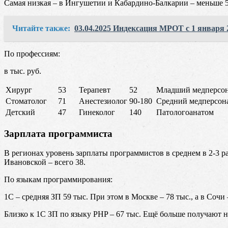
Самая низкая – в Ингушетии и Кабардино-Балкарии – меньше 5
Читайте также:
03.04.2025 Индексация МРОТ с 1 января 2
По профессиям:
в тыс. руб.
Хирург
53
Терапевт
52
Младший медперсо
Стоматолог
71
Анестезиолог
90-180
Средний медперсон
Детский
47
Гинеколог
140
Патологоанатом
Зарплата программиста
В регионах уровень зарплаты программистов в среднем в 2-3 раза
Ивановской – всего 38.
По языкам программирования:
1С – средняя ЗП 59 тыс. При этом в Москве – 78 тыс., а в Сочи 
Близко к 1С ЗП по языку PHP – 67 тыс. Ещё больше получают на