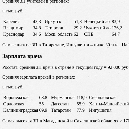
Средняя ЗП учителей в регионах:
в тыс. руб.
Карелия
43,3
Иркутск
51,3
Ненецкий ао
83,9
Владимир
34,8
Татарстан
29,2
Чукотский ао
126,2
Краснодар
34,6
Моск. область
62
СПБ
64,7
Самые низкие ЗП в Татарстане, Ингушетии – ниже 30 тыс., На 
Зарплата врача
Росстат: средняя ЗП врача в стране в текущем году = 92 000 руб
Средняя зарплата врачей в регионах:
в тыс. руб.
Воронежская
68,8
Мурманская
118,9
Свердловская
Орловская
55
Дагестан
55,9
Ханты-Мансийский
Калининградская
69,9
Татарстан
77,9
Ингушетия
Самая высокая ЗП в Магаданской и Сахалинской областях > 170