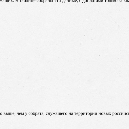
щих. В таблице собраны эти данные, с доплатами только за кв
о выше, чем у собрата, служащего на территории новых россий