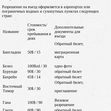
Разрешение на въезд оформляется в аэропортах или
пограничных водных и сухопутных пунктах следующих
стран:
Стоимость/
Дополнительные
срок
Название
документы для
пребывания в
въезда
днях
Обратный билет,
Бангладеш
50$ / 15
миграционная
карта
Белиз
100Bzd / 30
одно фото
Бурунди
90$ / 30
обратный билет
Бахрейн
65$ / 14
обратный билет
Обратный билет,
Восточный
30$ / 30
Тимор
приглашение
Визовое
Гана
100$ / 90
разрешение
Гаити
60$ / 90
обратный билет