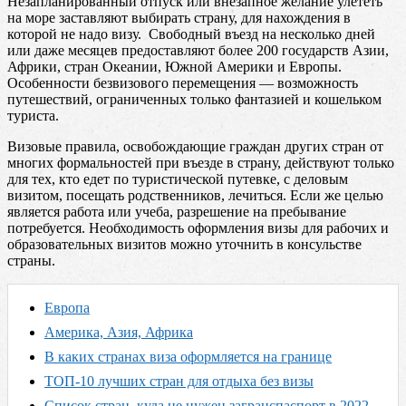
Незапланированный отпуск или внезапное желание улететь
на море заставляют выбирать страну, для нахождения в
которой не надо визу. Свободный въезд на несколько дней
или даже месяцев предоставляют более 200 государств Азии,
Африки, стран Океании, Южной Америки и Европы.
Особенности безвизового перемещения — возможность
путешествий, ограниченных только фантазией и кошельком
туриста.
Визовые правила, освобождающие граждан других стран от
многих формальностей при въезде в страну, действуют только
для тех, кто едет по туристической путевке, с деловым
визитом, посещать родственников, лечиться. Если же целью
является работа или учеба, разрешение на пребывание
потребуется. Необходимость оформления визы для рабочих и
образовательных визитов можно уточнить в консульстве
страны.
Европа
Америка, Азия, Африка
В каких странах виза оформляется на границе
ТОП-10 лучших стран для отдыха без визы
Список стран, куда не нужен загранспаспорт в 2022