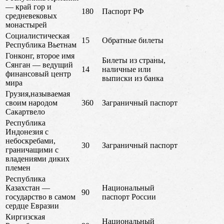
— край гор и
180
Паспорт РФ
средневековых
монастырей
Социалистическая
15
Обратные билеты
Республика Вьетнам
Гонконг, второе имя
Билеты из страны,
Сянган — ведущий
14
наличные или
финансовый центр
выписки из банка
мира
Грузия,называемая
своим народом
360
Заграничный паспорт
Сакартвело
Республика
Индонезия с
небоскребами,
30
Заграничный паспорт
граничащими с
владениями диких
племен
Республика
Казахстан —
Национальный
90
государство в самом
паспорт России
сердце Евразии
Киргизская
Национальный