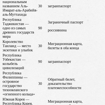
национальным
названием Аль-
30
загранпаспорт
Имарат-аль-Арабийя-
аль-Муттахида
Республика
Заграничный паспорт
Таджикистан —
одно из самых
90
россиянина
древних государств
мира
Королевство
Миграционная карта,
Таиланд — место
30
билеты в оба конца
экзотики и улыбок
Республика
Узбекистан —
90
загранпаспорт
колыбель
цивилизаций
Республика
Филиппины —
Обратный билет,
островное
30
доказательство
государство
платежеспособности
тихоокеанского
«огненного кольца»
Южная Корея —
Миграционная карта,
Республика Корея.