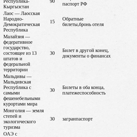
Республика-
90
паспорт РФ
Кыргызстан
Лаос — Лаосская
Народно-
Обратные
15
Демократическая
билеты,бронь отеля
Республика
Малайзия —
федеративное
государство,
Билет в другой конец,
состоящее из 13
30
документы о финансах
штатов и
федеральной
территории
Мальдивы —
Мальдивская
Республика с
Билеты в оба конца,
30
самыми
платежеспособность
фешенебельными
курортами мира
Монголия — земля
степей и
30
загранпаспорт
экологического
туризма
ОАЭ с