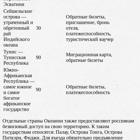
Эсватини
Сейшельские
острова —
Обратные билеты,
утраченный и
приглашение, бронь
обретенный
30
отеля,
рай
платежеспособность,
Индийского
туристический ваучер
океана
Тунис —
Миграционная карта,
Тунисская
90
обратные билеты
Республика
Южно-
Африканская
Республика —
самое южное
Обратные билеты,
90
и самое
платежеспособность
богатое
африканское
государство
Отдельные страны Океании также предоставляют россиянам
безвизовый доступ на свою территорию. К таким
государствам относятся: Палау, Острова Тонга, Острова
Питкэрн, Фиджи. Для въезда обязательно предъявление