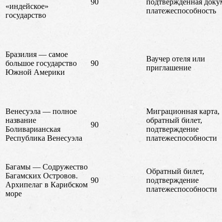
90
подтвержденная доку
«индейское»
платежеспособность
государство
Бразилия — самое
Ваучер отеля или
большое государство
90
приглашение
Южной Америки
Венесуэла — полное
Миграционная карта,
название
обратный билет,
90
Боливарианская
подтверждение
Республика Венесуэла
платежеспособности
Багамы — Содружество
Обратный билет,
Багамских Островов.
90
подтверждение
Архипелаг в Карибском
платежеспособности
море