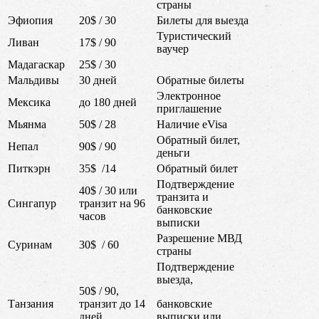
страны
Эфиопия
20$ / 30
Билеты для выезда
Туристический
Ливан
17$ / 90
ваучер
Мадагаскар
25$ / 30
Мальдивы
30 дней
Обратные билеты
Электронное
Мексика
до 180 дней
приглашение
Мьянма
50$ / 28
Наличие eVisa
Обратный билет,
Непал
90$ / 90
деньги
Питкэрн
35$ /14
Обратный билет
Подтверждение
40$ / 30 или
транзита и
Сингапур
транзит на 96
банковские
часов
выписки
Разрешение МВД
Суринам
30$ / 60
страны
Подтверждение
выезда,
50$ / 90,
Танзания
транзит до 14
банковские
дней
выписки или