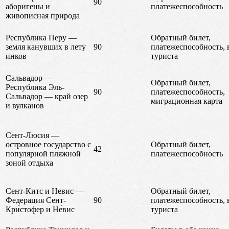
90
аборигены и
платежеспособность
живописная природа
Республика Перу —
Обратный билет,
земля канувших в лету
90
платежеспособность, 
инков
туриста
Сальвадор —
Обратный билет,
Республика Эль-
90
платежеспособность,
Сальвадор — край озер
миграционная карта
и вулканов
Сент-Люсия —
островное государство с
Обратный билет,
42
популярной пляжной
платежеспособность
зоной отдыха
Сент-Китс и Невис —
Обратный билет,
Федерация Сент-
90
платежеспособность, 
Кри́стофер и Не́вис
туриста