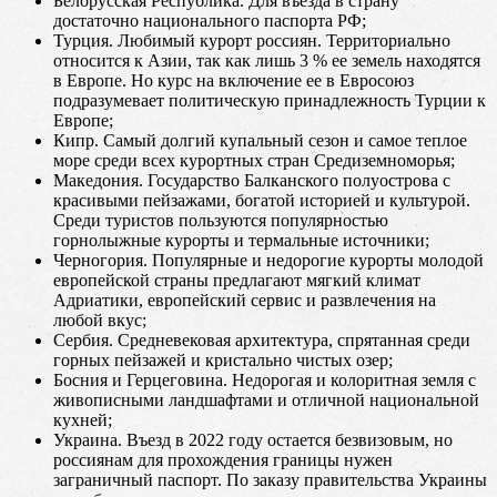
Белорусская Республика. Для въезда в страну
достаточно национального паспорта РФ;
Турция. Любимый курорт россиян. Территориально
относится к Азии, так как лишь 3 % ее земель находятся
в Европе. Но курс на включение ее в Евросоюз
подразумевает политическую принадлежность Турции к
Европе;
Кипр. Самый долгий купальный сезон и самое теплое
море среди всех курортных стран Средиземноморья;
Македония. Государство Балканского полуострова с
красивыми пейзажами, богатой историей и культурой.
Среди туристов пользуются популярностью
горнолыжные курорты и термальные источники;
Черногория. Популярные и недорогие курорты молодой
европейской страны предлагают мягкий климат
Адриатики, европейский сервис и развлечения на
любой вкус;
Сербия. Средневековая архитектура, спрятанная среди
горных пейзажей и кристально чистых озер;
Босния и Герцеговина. Недорогая и колоритная земля с
живописными ландшафтами и отличной национальной
кухней;
Украина. Въезд в 2022 году остается безвизовым, но
россиянам для прохождения границы нужен
заграничный паспорт. По заказу правительства Украины