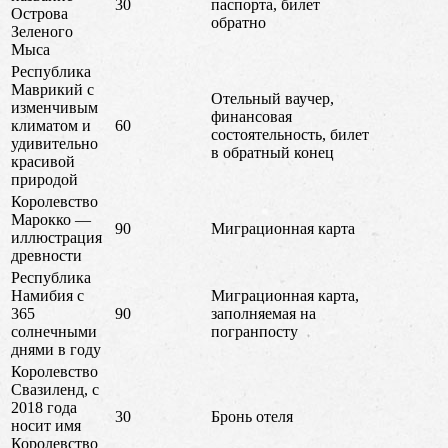
30
паспорта, билет
Острова
обратно
Зеленого
Мыса
Республика
Маврикий с
Отельный ваучер,
изменчивым
финансовая
климатом и
60
состоятельность, билет
удивительно
в обратный конец
красивой
природой
Королевство
Марокко —
90
Миграционная карта
иллюстрация
древности
Республика
Намибия с
Миграционная карта,
365
90
заполняемая на
солнечными
погранпосту
днями в году
Королевство
Свазиленд, с
2018 года
30
Бронь отеля
носит имя
Королевство