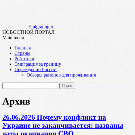
Emigrating.ru
НОВОСТНОЙ ПОРТАЛ
Main menu
Skip
Главная
to
Страны
content
Рейтинги
Эмиграция за границу
Переезды по России
Обзоры районов для проживания
Найти:
Архив
26.06.2026 Почему конфликт на
Украине не заканчивается: названы
даты окончания СВО