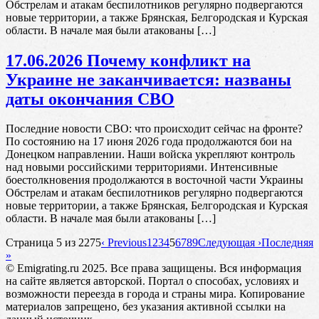
Обстрелам и атакам беспилотников регулярно подвергаются
новые территории, а также Брянская, Белгородская и Курская
области. В начале мая были атакованы […]
17.06.2026 Почему конфликт на
Украине не заканчивается: названы
даты окончания СВО
Последние новости СВО: что происходит сейчас на фронте?
По состоянию на 17 июня 2026 года продолжаются бои на
Донецком направлении. Наши войска укрепляют контроль
над новыми российскими территориями. Интенсивные
боестолкновения продолжаются в восточной части Украины
Обстрелам и атакам беспилотников регулярно подвергаются
новые территории, а также Брянская, Белгородская и Курская
области. В начале мая были атакованы […]
Страница 5 из 2275
‹ Previous
1
2
3
4
5
6
7
8
9
Следующая ›
Последняя
»
© Emigrating.ru 2025. Все права защищены. Вся информация
на сайте является авторской. Портал о способах, условиях и
возможности переезда в города и страны мира. Копирование
материалов запрещено, без указания активной ссылки на