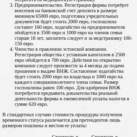
Предпринимательство. Регистрация фирмы потребует
внесения на банковский счет депозита в размере
минимум 65000 евро, подготовка учредительных
документов будет стоить 2000 евро, госпошлина
составит 160 евро, ходатайство на предпринимателя
обойдется в 3500 евро и 1000 евро на членов семьи
старше 18 лет, заплатить следует и за медстраховку 100-
150 евро.
Членство в правлении эстонской компании.
Регистрация общества с уставным капиталом в 2500
евро обойдется в 700 евро. Действия по открытию
компании следует произвести за 4 месяца до подачи
прошения о выдаче ВНЖ. Составление ходатайства
будет стоить 2000 евро на владельца и 1000 евро на
каждого совершеннолетнего члена семьи. Размер
госпошлины равен 100 евро. Для одобрения ВНЖ
потребуется предъявить доказательства реальной
деятельности фирмы и ежемесячной уплаты налогов в
сумме 620 евро.
В стандартных случаях стоимость процедуры получения
временного статуса различается для претендентов лишь
размером пошлины и местом ее уплаты:
Стоимость в
Стоимость в