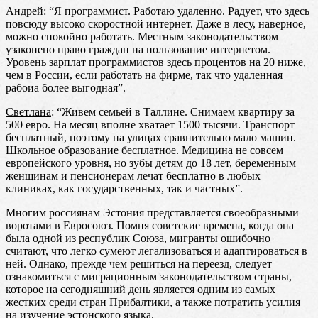
Андрей
: “Я программист. Работаю удаленно. Радует, что здесь
повсюду высоко скоростной интернет. Даже в лесу, наверное,
можно спокойно работать. Местным законодательством
узаконено право граждан на пользование интернетом.
Уровень зарплат программистов здесь процентов на 20 ниже,
чем в России, если работать на фирме, так что удаленная
рабоиа более выгодная”.
Светлана
: “Живем семьей в Таллине. Снимаем квартиру за
500 евро. На месяц вполне хватает 1500 тысячи. Транспорт
бесплатный, поэтому на улицах сравнительно мало машин.
Школьное образование бесплатное. Медицина не совсем
европейского уровня, но зубы детям до 18 лет, беременным
женщинам и пенсионерам лечат бесплатно в любых
клиниках, как государственных, так и частных”.
Многим россиянам Эстония представляется своеобразными
воротами в Евросоюз. Помня советские времена, когда она
была одной из республик Союза, мигранты ошибочно
считают, что легко сумеют легализоваться и адаптироваться в
ней. Однако, прежде чем решиться на переезд, следует
ознакомиться с миграционным законодательством страны,
которое на сегодняшний день является одним из самых
жестких среди стран Прибалтики, а также потратить усилия
на изучение эстонского языка.