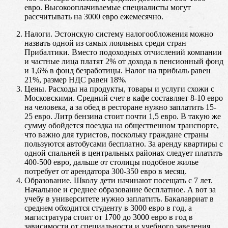
евро. Высокооплачиваемые специалисты могут
рассчитывать на 3000 евро ежемесячно.
Налоги. Эстонскую систему налогообложения можно
назвать одной из самых лояльных среди стран
Прибалтики. Вместо подоходных отчислений компании
и частные лица платят 2% от дохода в пенсионный фонд
и 1,6% в фонд безработицы. Налог на прибыль равен
21%, размер НДС равен 18%.
Цены. Расходы на продукты, товары и услуги схожи с
Московскими. Средний счет в кафе составляет 8-10 евро
на человека, а за обед в ресторане нужно заплатить 15-
25 евро. Литр бензина стоит почти 1,5 евро. В такую же
сумму обойдется поездка на общественном транспорте,
что важно для туристов, поскольку граждане страны
пользуются автобусами бесплатно. За аренду квартиры с
одной спальней в центральных районах следует платить
400-500 евро, дальше от столицы подобное жилье
потребует от арендатора 300-350 евро в месяц.
Образование. Школу дети начинают посещать с 7 лет.
Начальное и среднее образование бесплатное. А вот за
учебу в университете нужно заплатить. Бакалавриат в
среднем обходится студенту в 3000 евро в год, а
магистратура стоит от 1700 до 3000 евро в год в
зависимости от специальности и учебного заведения.