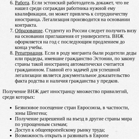
Работа
. Если эстонский работодатель докажет, что не
нашел среди сограждан работника нужной ему
квалификации, он может привлечь к сотрудничеству
иностранца. Легализация производится на основании
контракта.
Образование
. Студенту из России следует получить визу
на основании приглашения от университета. ВНЖ
оформляется на год с последующим продлением до
конца учебы.
Репатриация
. Если в роду мигранта были родители деды
или прадеды, имевшие гражданство Эстонии, по закону
страны такой иностранец автоматически считается
гражданином. Главной его задачей для успешной
легализации является документальное доказательство
факта родства и наличия гражданства у предков.
Получение ВНЖ дает иностранцу множество привилегий,
среди которых:
Безвизовое посещение стран Евросоюза, в частности,
зоны Шенгена;
Получение разрешений на въезд в другие страны мира
по упрощенным схемам;
Доступ к общеевропейскому рынку труда;
Возможность открыть и развивать в Европе