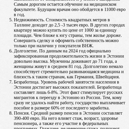
Самым дорогим остается обучение на медицинском
факультете. Будущим врачам оно обойдется в 11000 евро
в год.
Недвижимость. Стоимость квадратных метров в
Таллине доходит до 2,5 -3 тысяч евро. В других городах
квартиру можно купить по цене от 1000 за единицу
площади. Чем ближе к югу страны, тем жилье дороже.
Совершить сделку и оформить собственность можно
только при наличии у покупателя ВНЖ.
Долголетие. По данным на 2024 год официально
зафиксированная продолжительность жизни в Эстонии
довольно высока. Мужчины доживают до 71 года, а
женщины живут в среднем 81 год. Долголетию немало
способствует стремительно развивающаяся медицина и
близость к таким странам, как Германия, Швейцария.
Безработица. Уровень рабочей занятости населения в
Эстонии достигает высоких показателей. Безработица
составляет лишь 6-8%. Этот факт стимулирует русских
мигрантов к переезду в Эстонию из России. Тем, кому
сразу не удалось найти работу, государство выплачивает
пособие в размере 60% от последнего заработка.
Пенсия. Средний размер пенсии в Эстонии составляет
390-400 евро. На него влияет стаж, возраст, здоровье
пенсионера, а также его участие в федеральных
программах. Граждане, не имеющие стажа, получают