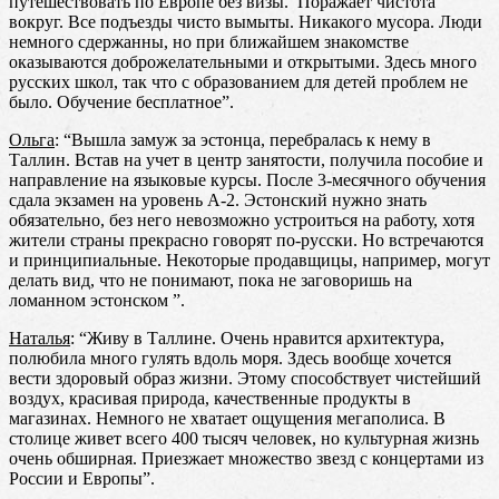
путешествовать по Европе без визы. Поражает чистота
вокруг. Все подъезды чисто вымыты. Никакого мусора. Люди
немного сдержанны, но при ближайшем знакомстве
оказываются доброжелательными и открытыми. Здесь много
русских школ, так что с образованием для детей проблем не
было. Обучение бесплатное”.
Ольга
: “Вышла замуж за эстонца, перебралась к нему в
Таллин. Встав на учет в центр занятости, получила пособие и
направление на языковые курсы. После 3-месячного обучения
сдала экзамен на уровень А-2. Эстонский нужно знать
обязательно, без него невозможно устроиться на работу, хотя
жители страны прекрасно говорят по-русски. Но встречаются
и принципиальные. Некоторые продавщицы, например, могут
делать вид, что не понимают, пока не заговоришь на
ломанном эстонском ”.
Наталья
: “Живу в Таллине. Очень нравится архитектура,
полюбила много гулять вдоль моря. Здесь вообще хочется
вести здоровый образ жизни. Этому способствует чистейший
воздух, красивая природа, качественные продукты в
магазинах. Немного не хватает ощущения мегаполиса. В
столице живет всего 400 тысяч человек, но культурная жизнь
очень обширная. Приезжает множество звезд с концертами из
России и Европы”.