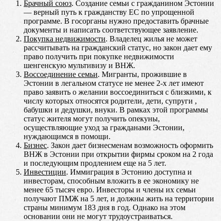
Брачный союз
. Создание семьи с гражданином Эстонии
— верный путь к гражданству ЕС по упрощенной
программе. В госорганы нужно предоставить брачные
документы и написать соответствующее заявление.
Покупка недвижимости
. Владелец жилья не может
рассчитывать на гражданский статус, но закон дает ему
право получить при покупке недвижимости
шенгенскую мультивизу и ВНЖ.
Воссоединение семьи
. Мигранты, прожившие в
Эстонии в легальном статусе не менее 2-х лет имеют
право заявить о желании воссоединиться с близкими, к
числу которых относятся родители, дети, супруги ,
бабушки и дедушки, внуки. В рамках этой программы
статус жителя могут получить опекуны,
осуществляющие уход за гражданами Эстонии,
нуждающимся в помощи.
Бизнес
. Закон дает бизнесменам возможность оформить
ВНЖ в Эстонии при открытии фирмы сроком на 2 года
и последующим продлением еще на 5 лет.
Инвестиции
. Иммиграция в Эстонию доступна и
инвесторам, способным вложить в ее экономику не
менее 65 тысяч евро. Инвесторы и члены их семьи
получают ПМЖ на 5 лет, и должны жить на территории
страны минимум 183 дня в год. Однако на этом
основании они не могут трудоустраиваться.