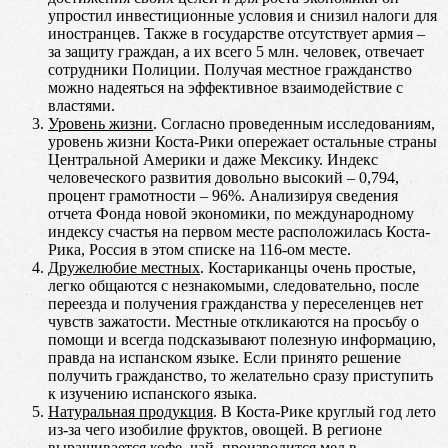
упростил инвестиционные условия и снизил налоги для
иностранцев. Также в государстве отсутствует армия –
за защиту граждан, а их всего 5 млн. человек, отвечает
сотрудники Полиции. Получая местное гражданство
можно надеяться на эффективное взаимодействие с
властями.
Уровень жизни
. Согласно проведенным исследованиям,
уровень жизни Коста-Рики опережает остальные страны
Центральной Америки и даже Мексику. Индекс
человеческого развития довольно высокий – 0,794,
процент грамотности – 96%. Анализируя сведения
отчета Фонда новой экономики, по международному
индексу счастья на первом месте расположилась Коста-
Рика, Россия в этом списке на 116-ом месте.
Дружелюбие местных
. Костариканцы очень простые,
легко общаются с незнакомыми, следовательно, после
переезда и получения гражданства у переселенцев нет
чувств зажатости. Местные откликаются на просьбу о
помощи и всегда подсказывают полезную информацию,
правда на испанском языке. Если принято решение
получить гражданство, то желательно сразу приступить
к изучению испанского языка.
Натуральная продукция
. В Коста-Рике круглый год лето
из-за чего изобилие фруктов, овощей. В регионе
выращивается кофе, чай, производится мед в