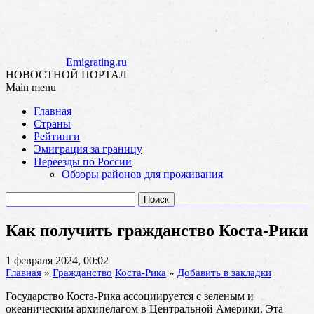
Emigrating.ru
НОВОСТНОЙ ПОРТАЛ
Main menu
Skip
Главная
to
Страны
content
Рейтинги
Эмиграция за границу
Переезды по России
Обзоры районов для проживания
Найти:
Как получить гражданство Коста-Рики
1 февраля 2024, 00:02
Главная
»
Гражданство
Коста-Рика
»
Добавить в закладки
Государство Коста-Рика ассоциируется с зеленым и
океаническим архипелагом в Центральной Америки. Эта