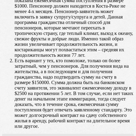
показана ежемесячная сумма поступления в размере
$1000. Пенсионер должен находится в Коста-Рике не
менее 4-х месяцев. Пенсионер-заявитель может
включить в заявку супругу/супруга и детей. Данная
программа гражданства отличный способ для
пенсионеров, которые мечтают переехать в
тропическую страну, где теплый климат, выход к океану,
свежие фрукты и добрые люди. Именно такой образ
жизни увеличивает продолжительность жизни, и
костариканцы могут похвастаться этим – средняя их
продолжительность жизни 77 лет.
Есть вариант у тех, кто помоложе, только он более
затратный, чем у пенсионеров. Для получения вида на
жительства, а в последующем и для получения
гражданства, надо подтвердить сумму на счету в
размере $150000. Сумма должна быть на банковском
счету заявителя, это эквивалент ежемесячному доходу в
$2500 на протяжении 5 лет. В том случае, если нет таких
денег на начальном этапе иммиграции, тогда следует
доказать, что в течение срока, ежемесячная сумму
поступления будет отвечать заявленному стандарту. Это
может долгосрочный контракт на сдачу собственного
жилья в аренду, рабочий контракт на длительное время
или другое.