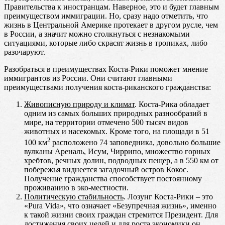
Правительства к иностранцам. Наверное, это и будет главным
преимуществом иммиграции. Но, сразу надо отметить, что
жизнь в Центральной Америке протекает в другом русле, чем
в России, а значит можно столкнуться с незнакомыми
ситуациями, которые либо скрасят жизнь в тропиках, либо
разочаруют.
Разобраться в преимуществах Коста-Рики поможет мнение
иммигрантов из России. Они считают главными
преимуществами получения коста-риканского гражданства:
Живописную природу и климат
. Коста-Рика обладает
одним из самых больших природных разнообразий в
мире, на территории отмечено 500 тысяч видов
животных и насекомых. Кроме того, на площади в 51
2
100 км
расположено 74 заповедника, довольно большие
вулканы Ареналь, Исум, Чиррипо, множество горных
хребтов, речных долин, подводных пещер, а в 550 км от
побережья виднеется загадочный остров Кокос.
Получение гражданства способствует постоянному
проживанию в эко-местности.
Политическую стабильность
. Лозунг Коста-Рики – это
«Pura Vida», что означает «Безупречная жизнь», именно
к такой жизни своих граждан стремится Президент. Для
достижения своих целей и для роста экономики он