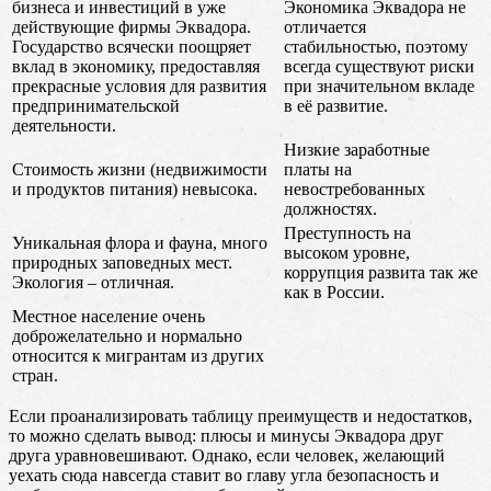
бизнеса и инвестиций в уже
Экономика Эквадора не
действующие фирмы Эквадора.
отличается
Государство всячески поощряет
стабильностью, поэтому
вклад в экономику, предоставляя
всегда существуют риски
прекрасные условия для развития
при значительном вкладе
предпринимательской
в её развитие.
деятельности.
Низкие заработные
Стоимость жизни (недвижимости
платы на
и продуктов питания) невысока.
невостребованных
должностях.
Преступность на
Уникальная флора и фауна, много
высоком уровне,
природных заповедных мест.
коррупция развита так же
Экология – отличная.
как в России.
Местное население очень
доброжелательно и нормально
относится к мигрантам из других
стран.
Если проанализировать таблицу преимуществ и недостатков,
то можно сделать вывод: плюсы и минусы Эквадора друг
друга уравновешивают. Однако, если человек, желающий
уехать сюда навсегда ставит во главу угла безопасность и