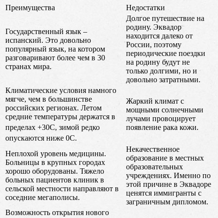
Преимущества
Недостатки
Долгое путешествие на
родину. Эквадор
Государственный язык –
находится далеко от
испанский. Это довольно
России, поэтому
популярный язык, на котором
периодические поездки
разговаривают более чем в 30
на родину будут не
странах мира.
только долгими, но и
довольно затратными.
Климатические условия намного
мягче, чем в большинстве
Жаркий климат с
российских регионах. Летом
мощными солнечными
средние температуры держатся в
лучами провоцирует
появление рака кожи.
пределах +30
С, зимой редко
опускаются ниже 0
С.
Некачественное
Неплохой уровень медицины.
образование в местных
Больницы в крупных городах
образовательных
хорошо оборудованы. Тяжело
учреждениях. Именно по
больных пациентов клиник в
этой причине в Эквадоре
сельской местности направляют в
ценятся иммигранты с
соседние мегаполисы.
заграничным дипломом.
Возможность открытия нового