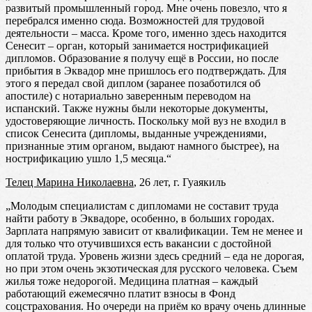
развитый промышленный город. Мне очень повезло, что я
перебрался именно сюда. Возможностей для трудовой
деятельности – масса. Кроме того, именно здесь находится
Сенесит – орган, который занимается нострификацией
дипломов. Образование я получу ещё в России, но после
прибытия в Эквадор мне пришлось его подтверждать. Для
этого я передал свой диплом (заранее позаботился об
апостиле) с нотариально заверенным переводом на
испанский. Также нужны были некоторые документы,
удостоверяющие личность. Поскольку мой вуз не входил в
список Сенесита (дипломы, выданные учреждениями,
признанные этим органом, выдают намного быстрее), на
нострификацию ушло 1,5 месяца.“
Телец Марина Николаевна
, 26 лет, г. Гуаякиль
„Молодым специалистам с дипломами не составит труда
найти работу в Эквадоре, особенно, в больших городах.
Зарплата напрямую зависит от квалификации. Тем не менее и
для только что отучившихся есть вакансии с достойной
оплатой труда. Уровень жизни здесь средний – еда не дорогая,
но при этом очень экзотическая для русского человека. Съем
жилья тоже недорогой. Медицина платная – каждый
работающий ежемесячно платит взносы в Фонд
соцстрахования. Но очереди на приём ко врачу очень длинные