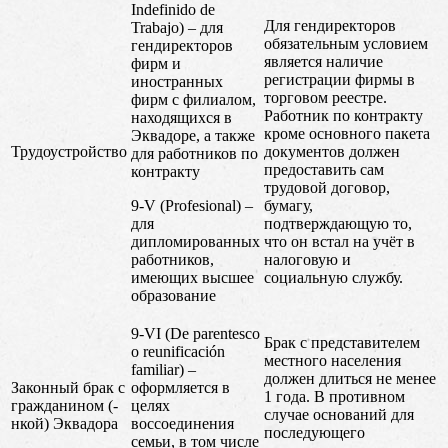
Indefinido de
Для гендиректоров
Trabajo) – для
обязательным условием
гендиректоров
является наличие
фирм и
регистрации фирмы в
иностранных
торговом реестре.
фирм с филиалом,
Работник по контракту
находящихся в
кроме основного пакета
Эквадоре, а также
Трудоустройство
документов должен
для работников по
предоставить сам
контракту
трудовой договор,
9-V (Profesional) –
бумагу,
для
подтверждающую то,
дипломированных
что он встал на учёт в
работников,
налоговую и
имеющих высшее
социальную службу.
образование
9-VI (De parentesco
Брак с представителем
o reunificación
местного населения
familiar) –
должен длиться не менее
Законный брак с
оформляется в
1 года. В противном
гражданином (-
целях
случае оснований для
нкой) Эквадора
воссоединения
последующего
семьи, в том числе