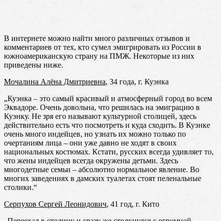
В интернете можно найти много различных отзывов и
комментариев от тех, кто сумел эмигрировать из России в
южноамериканскую страну на ПМЖ. Некоторые из них
приведены ниже.
Мочалина Алёна Дмитриевна
, 34 года, г. Куэнка
„Куэнка – это самый красивый и атмосферный город во всем
Эквадоре. Очень довольна, что решилась на эмиграцию в
Куэнку. Не зря его называют культурной столицей, здесь
действительно есть что посмотреть и куда сходить. В Куэнке
очень много индейцев, но узнать их можно только по
очертаниям лица – они уже давно не ходят в своих
национальных костюмах. Кстати, русских всегда удивляет то,
что жены индейцев всегда окружены детьми. Здесь
многодетные семьи – абсолютно нормальное явление. Во
многих заведениях в дамских туалетах стоят пеленальные
столики.“
Серпухов Сергей Леонидович
, 41 год, г. Кито
„Переехал в столицу и сразу же столкнулся с огромной