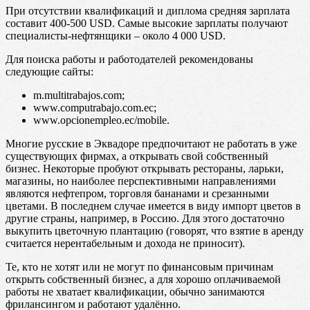
При отсутствии квалификаций и диплома средняя зарплата
составит 400-500 USD. Самые высокие зарплаты получают
специалисты-нефтянщики – около 4 000 USD.
Для поиска работы и работодателей рекомендованы
следующие сайты:
m.multitrabajos.com;
www.computrabajo.com.ec;
www.opcionempleo.ec/mobile.
Многие русские в Эквадоре предпочитают не работать в уже
существующих фирмах, а открывать свой собственный
бизнес. Некоторые пробуют открывать рестораны, ларьки,
магазины, но наиболее перспективными направлениями
являются нефтепром, торговля бананами и срезанными
цветами. В последнем случае имеется в виду импорт цветов в
другие страны, например, в Россию. Для этого достаточно
выкупить цветочную плантацию (говорят, что взятие в аренду
считается нерентабельным и дохода не приносит).
Те, кто не хотят или не могут по финансовым причинам
открыть собственный бизнес, а для хорошо оплачиваемой
работы не хватает квалификации, обычно занимаются
фрилансингом и работают удалённо.