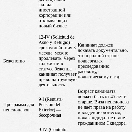
филиал
иностранной
корпорации или
открывающих
новый бизнес
12-IV (Solicitud de
Asilo y Refugio) –
Кандидат должен
сроком действия 3
доказать документально,
месяца, можно
что в родной стране
продлевать. Через
Беженство
подвергался
год жизни в
преследованию:
статусе беженца
расовому,
кандидат получает
политическому и т.д.
право на трудовую
деятельность
Возраст кандидата
должен быть от 45 лет и
9-I (Rentista-
старше. Виза пенсионера
Программа для
Pension del
не даёт права на работу
пенсионеров
Exterior) —
и владение бизнесом,
бессрочная
пока кандидат не станет
гражданином Эквадора.
9-IV (Contrato