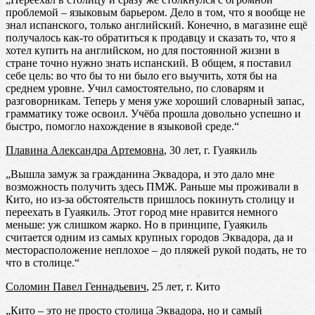
проблемой – языковым барьером. Дело в том, что я вообще не
знал испанского, только английский. Конечно, в магазине ещё
получалось как-то обратиться к продавцу и сказать то, что я
хотел купить на английском, но для постоянной жизни в
стране точно нужно знать испанский. В общем, я поставил
себе цель: во что бы то ни было его выучить, хотя бы на
среднем уровне. Учил самостоятельно, по словарям и
разговорникам. Теперь у меня уже хороший словарный запас,
грамматику тоже освоил. Учёба прошла довольно успешно и
быстро, помогло нахождение в языковой среде.“
Плавина Александра Артемовна
, 30 лет, г. Гуаякиль
„Вышла замуж за гражданина Эквадора, и это дало мне
возможность получить здесь ПМЖ. Раньше мы проживали в
Кито, но из-за обстоятельств пришлось покинуть столицу и
переехать в Гуаякиль. Этот город мне нравится немного
меньше: уж слишком жарко. Но в принципе, Гуаякиль
считается одним из самых крупных городов Эквадора, да и
месторасположение неплохое – до пляжей рукой подать, не то
что в столице.“
Соломин Павел Геннадьевич
, 25 лет, г. Кито
„Кито – это не просто столица Эквадора, но и самый