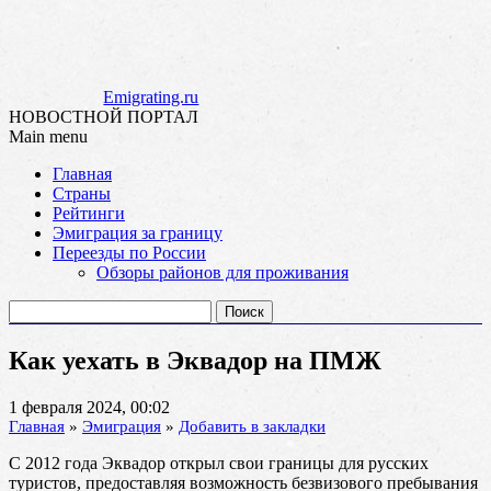
Emigrating.ru
НОВОСТНОЙ ПОРТАЛ
Main menu
Skip
Главная
to
Страны
content
Рейтинги
Эмиграция за границу
Переезды по России
Обзоры районов для проживания
Найти:
Как уехать в Эквадор на ПМЖ
1 февраля 2024, 00:02
Главная
»
Эмиграция
»
Добавить в закладки
С 2012 года Эквадор открыл свои границы для русских
туристов, предоставляя возможность безвизового пребывания