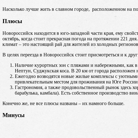
Насколько лучше жить в славном городе, расположенном на п
Плюсы
Новороссийск находится в юго-западной части края, ему свой
октябрь, когда стоит прекрасная погода на протяжении 221 дня
климат – это настоящий рай для жителей из холодных регионов
В целях переезда в Новороссийск стоит присмотреться и к дру
Наличие курортных зон с пляжами и набережными, как в с
Нептун, Суджукская коса. В 20 км от города расположен
Ежегодно возводятся новые жилые комплексы с уютными 
привлекательным местом для проживания на Юге России
Гастрономия, а также продовольственный рынок здесь хор
барабулька, камбала). Есть собственное производство ви
Конечно же, не все плюсы названы – их намного больше.
Минусы