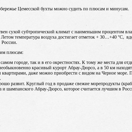
обережье Цемесской бухты можно судить по плюсам и минусам.
ствен сухой субтропический климат с наименьшим процентом вл
. Летом температура воздуха достигает отметок + 30…+40 °C, вд
 России.
гим плюсам:
амом городе, так и в его окрестностях. К тому же места для о
 необыкновенно красивый курорт Абрау-Дюрсо, а в 50 км находя
квартирами, даже можно приобрести с видом на Черное море. П
.
ошо развит. Круглый год в продаже свежие морепродукты (крабы,
на и шампанского Абрау-Дюрсо, которое считается лучшим в Росс