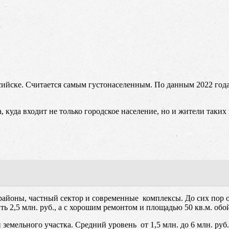
йске. Считается самым густонаселенным. По данным 2022 года 
куда входит не только городское население, но и жители таких 
айоны, частный сектор и современные комплексы. До сих пор о
ь 2,5 млн. руб., а с хорошим ремонтом и площадью 50 кв.м. обойд
 земельного участка. Средний уровень от 1,5 млн. до 6 млн. руб.