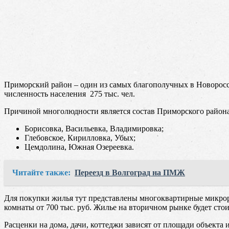
Приморский район – один из самых благополучных в Новоросси
численность населения 275 тыс. чел.
Причиной многолюдности является состав Приморского района, 
Борисовка, Васильевка, Владимировка;
Глебовское, Кирилловка, Убых;
Цемдолина, Южная Озереевка.
Читайте также:
Переезд в Волгоград на ПМЖ
Для покупки жилья тут представлены многоквартирные микрор
комнаты от 700 тыс. руб. Жилье на вторичном рынке будет стоит
Расценки на дома, дачи, коттеджи зависят от площади объекта и