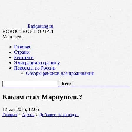
Emigrating.ru
НОВОСТНОЙ ПОРТАЛ
Main menu
Skip
Главная
to
Страны
content
Рейтинги
Эмиграция за границу
Переезды по России
Обзоры районов для проживания
Найти:
Каким стал Мариуполь?
12 мая 2026, 12:05
Главная
»
Архив
»
Добавить в закладки