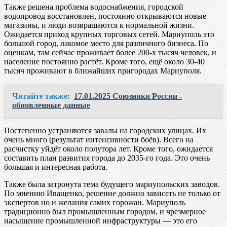
Также решена проблема водоснабжения, городской
водопровод восстановлен, постоянно открываются новые
магазины, и люди возвращаются к нормальной жизни.
Ожидается приход крупных торговых сетей. Мариуполь это
большой город, лакомое место для различного бизнеса. По
оценкам, там сейчас проживает более 200-х тысяч человек, и
население постоянно растёт. Кроме того, ещё около 30-40
тысяч проживают в ближайших пригородах Мариуполя.
Читайте также:
17.01.2025 Союзники России -
обновленные данные
Постепенно устраняются завалы на городских улицах. Их
очень много (результат интенсивности боёв). Всего на
расчистку уйдёт около полутора лет. Кроме того, ожидается
составить план развития города до 2035-го года. Это очень
большая и интересная работа.
Также была затронута тема будущего мариупольских заводов.
По мнению Иващенко, решение должно зависеть не только от
экспертов но и желания самих горожан. Мариуполь
традиционно был промышленным городом, и чрезмерное
насыщение промышленной инфраструктуры — это его