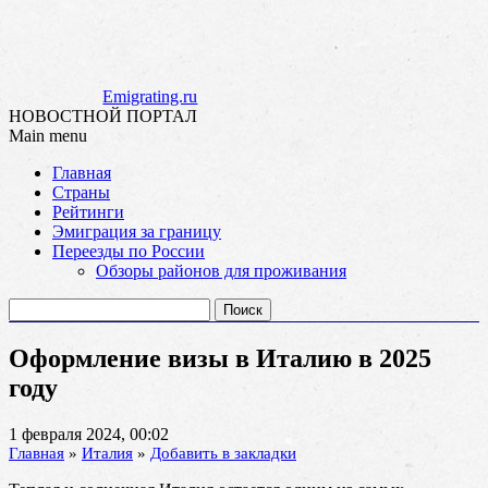
Emigrating.ru
НОВОСТНОЙ ПОРТАЛ
Main menu
Skip
Главная
to
Страны
content
Рейтинги
Эмиграция за границу
Переезды по России
Обзоры районов для проживания
Найти:
Оформление визы в Италию в 2025
году
1 февраля 2024, 00:02
Главная
»
Италия
»
Добавить в закладки