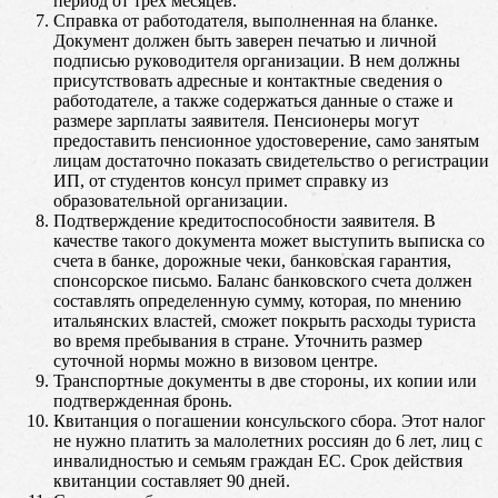
период от трех месяцев.
Справка от работодателя, выполненная на бланке.
Документ должен быть заверен печатью и личной
подписью руководителя организации. В нем должны
присутствовать адресные и контактные сведения о
работодателе, а также содержаться данные о стаже и
размере зарплаты заявителя. Пенсионеры могут
предоставить пенсионное удостоверение, само занятым
лицам достаточно показать свидетельство о регистрации
ИП, от студентов консул примет справку из
образовательной организации.
Подтверждение кредитоспособности заявителя. В
качестве такого документа может выступить выписка со
счета в банке, дорожные чеки, банковская гарантия,
спонсорское письмо. Баланс банковского счета должен
составлять определенную сумму, которая, по мнению
итальянских властей, сможет покрыть расходы туриста
во время пребывания в стране. Уточнить размер
суточной нормы можно в визовом центре.
Транспортные документы в две стороны, их копии или
подтвержденная бронь.
Квитанция о погашении консульского сбора. Этот налог
не нужно платить за малолетних россиян до 6 лет, лиц с
инвалидностью и семьям граждан ЕС. Срок действия
квитанции составляет 90 дней.