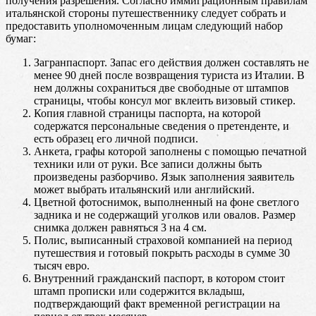
получения разрешения. Согласно иммиграционным правилам
итальянской стороны путешественнику следует собрать и
предоставить уполномоченным лицам следующий набор
бумаг:
Загранпаспорт. Запас его действия должен составлять не
менее 90 дней после возвращения туриста из Италии. В
нем должны сохраниться две свободные от штампов
страницы, чтобы консул мог вклеить визовый стикер.
Копия главной страницы паспорта, на которой
содержатся персональные сведения о претенденте, и
есть образец его личной подписи.
Анкета, графы которой заполнены с помощью печатной
техники или от руки. Все записи должны быть
произведены разборчиво. Язык заполнения заявитель
может выбрать итальянский или английский.
Цветной фотоснимок, выполненный на фоне светлого
задника и не содержащий уголков или овалов. Размер
снимка должен равняться 3 на 4 см.
Полис, выписанный страховой компанией на период
путешествия и готовый покрыть расходы в сумме 30
тысяч евро.
Внутренний гражданский паспорт, в котором стоит
штамп прописки или содержится вкладыш,
подтверждающий факт временной регистрации на