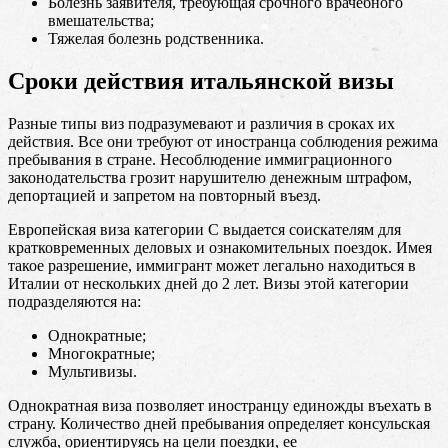
Болезнь заявителя, требующая срочного врачебного
вмешательства;
Тяжелая болезнь родственника.
Сроки действия итальянской визы
Разные типы виз подразумевают и различия в сроках их
действия. Все они требуют от иностранца соблюдения режима
пребывания в стране. Несоблюдение иммиграционного
законодательства грозит нарушителю денежным штрафом,
депортацией и запретом на повторный въезд.
Европейская виза категории С выдается соискателям для
кратковременных деловых и ознакомительных поездок. Имея
такое разрешение, иммигрант может легально находиться в
Италии от нескольких дней до 2 лет. Визы этой категории
подразделяются на:
Однократные;
Многократные;
Мультивизы.
Однократная виза позволяет иностранцу единожды въехать в
страну. Количество дней пребывания определяет консульская
служба, ориентируясь на цели поездки, ее