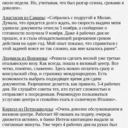
около недели. Но, учитывая, что был разгар сезона, сроками я
доволен».
Анастасия из Самары
: «Собралась с подругой в Милан.
Думала, что придется долго ждать, но скорость выдачи меня
удивила: документы отнесла 5 ноября, а сообщение о
готовности получила 9 ноября. Даже 4 рабочих дня не
прошло, и я стала обладательницей разрешения сроком
действия на один год. Мой опыт показал, что справиться с
этой задачей вовсе не так сложно, как мне казалось ранее”.
Людмила из Воронежа
: «Решила сделать весной уже третью
итальянскую визу. Как всегда, пошла в визовый центр. Все
четко, понятно, слаженно. Здесь можно оплатить сразу и
консульский сбор, и страховку международную. Есть
возможность выбрать подходящее время для сдачи
документов. Разрешение делается, как правило, 3-4 рабочих
дня. Не слушайте советы тех, кто пугает сложностью и
отправляет к посредникам. Рекомендую пользоваться
услугами центра и спокойно ехать в солнечную Италию».
Кирилл из Петрозаводска
: «Очень доволен обслуживанием в
визовом центре. Работает 60 окошек на подачу, очередь
движется активно, в банке Интеза квитанцию выдали за
считанные минуты. Уже через 4 рабочих дня на руках был