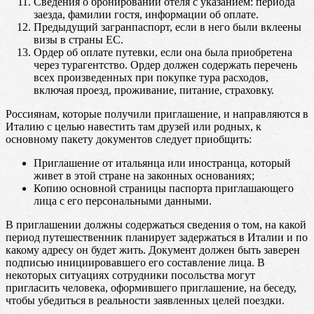
Сведения о бронировании отеля с указанием: периода
заезда, фамилии гостя, информации об оплате.
Предыдущий загранпаспорт, если в него были вклеены
визы в страны ЕС.
Ордер об оплате путевки, если она была приобретена
через турагентство. Ордер должен содержать перечень
всех произведенных при покупке тура расходов,
включая проезд, проживание, питание, страховку.
Россиянам, которые получили приглашение, и направляются в
Италию с целью навестить там друзей или родных, к
основному пакету документов следует приобщить:
Приглашение от итальянца или иностранца, который
живет в этой стране на законных основаниях;
Копию основной страницы паспорта приглашающего
лица с его персональными данными.
В приглашении должны содержаться сведения о том, на какой
период путешественник планирует задержаться в Италии и по
какому адресу он будет жить. Документ должен быть заверен
подписью инициировавшего его составление лица. В
некоторых ситуациях сотрудники посольства могут
пригласить человека, оформившего приглашение, на беседу,
чтобы убедиться в реальности заявленных целей поездки.