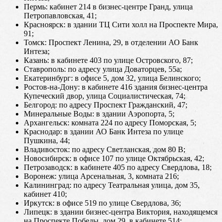
Пермь: кабинет 214 в бизнес-центре Гранд, улица
Петропавловская, 41;
Красноярск: в здании ТЦ Сити холл на Проспекте Мира,
91;
Томск: Проспект Ленина, 29, в отделении АО Банк
Интеза;
Казань: в кабинете 403 по улице Островского, 87;
Ставрополь: по адресу улица Доваторцев, 55а;
Екатеринбург: в офисе 5, дом 32, улица Белинского;
Ростов-на-Дону: в кабинете 416 здания бизнес-центра
Купеческий двор, улица Социалистическая, 74;
Белгород: по адресу Проспект Гражданский, 47;
Минеральные Воды: в здании Аэропорта, 5;
Архангельск: комната 224 по адресу Поморская, 5;
Краснодар: в здании АО Банк Интеза по улице
Пушкина, 44;
Владивосток: по адресу Светланская, дом 80 В;
Новосибирск: в офисе 107 по улице Октябрьская, 42;
Петрозаводск: в кабинете 405 по адресу Свердлова, 18;
Воронеж: улица Арсенальная, 3, комната 216;
Калининград: по адресу Театральная улица, дом 35,
кабинет 410;
Иркутск: в офисе 519 по улице Свердлова, 36;
Липецк: в здании бизнес-центра Виктория, находящемся
на Проспекте Победы, дом 29, в кабинете 514;