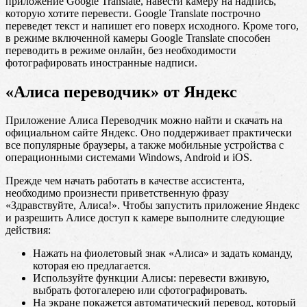
приложение Google Translate, навести камеру на надпись,
которую хотите перевести. Google Translate построчно
переведет текст и напишет его поверх исходного. Кроме того,
в режиме включенной камеры Google Translate способен
переводить в режиме онлайн, без необходимости
фотографировать иностранные надписи.
«Алиса переводчик» от Яндекс
Приложение Алиса Переводчик можно найти и скачать на
официальном сайте Яндекс. Оно поддерживает практически
все популярные браузеры, а также мобильные устройства с
операционными системами Windows, Android и iOS.
Прежде чем начать работать в качестве ассистента,
необходимо произнести приветственную фразу
«Здравствуйте, Алиса!». Чтобы запустить приложение Яндекс
и разрешить Алисе доступ к камере выполните следующие
действия:
Нажать на фиолетовый знак «Алиса» и задать команду,
которая ею предлагается.
Используйте функции Алисы: перевести вживую,
выбрать фотогалерею или сфотографировать.
На экране покажется автоматический перевод, который