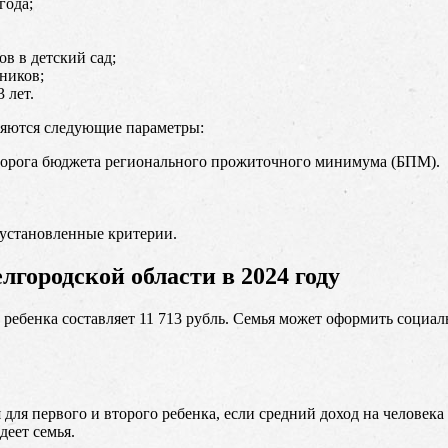
года;
в в детский сад;
ников;
 лет.
няются следующие параметры:
порога бюджета регионального прожиточного минимума (БПМ).
 установленные критерии.
городской области в 2024 году
ебенка составляет 11 713 рубль. Семья может оформить социальн
 для первого и второго ребенка, если средний доход на челове
деет семья.