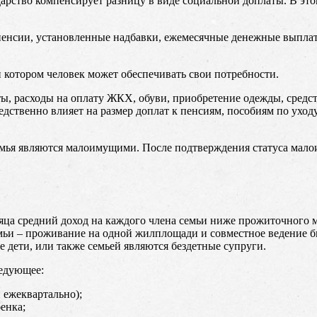
рство компенсирует разницу в виде социальной доплаты. В этом
пенсии, установленные надбавки, ежемесячные денежные выплаты
котором человек может обеспечивать свои потребности.
 расходы на оплату ЖКХ, обуви, приобретение одежды, средст
редственно влияет на размер доплат к пенсиям, пособиям по ухо
ья являются малоимущими. После подтверждения статуса малои
яца средний доход на каждого члена семьи ниже прожиточного ми
емьи – проживание на одной жилплощади и совместное ведение б
 дети, или также семьей являются бездетные супруги.
едующее:
 ежеквартально);
енка;