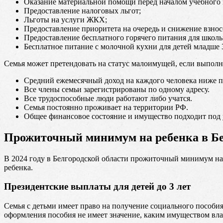
Оказание материальной помощи перед началом учебного 
Предоставление налоговых льгот;
Льготы на услуги ЖКХ;
Предоставление приоритета на очередь и снижение взносо
Предоставление бесплатного горячего питания для школь
Бесплатное питание с молочной кухни для детей младше 3
Семья может претендовать на статус малоимущей, если выпол
Средний ежемесячный доход на каждого человека ниже 
Все члены семьи зарегистрированы по одному адресу.
Все трудоспособные люди работают либо учатся.
Семья постоянно проживает на территории РФ.
Общее финансовое состояние и имущество подходит под
Прожиточный минимум на ребенка в Бел
В 2024 году в Белгородской области прожиточный минимум на р
ребенка.
Президентские выплаты для детей до 3 лет
Семья с детьми имеет право на получение социального пособия
оформления пособия не имеет значение, каким имуществом вла