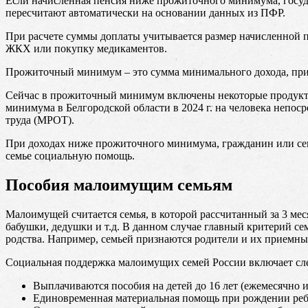
Если начисленная пенсия ниже прожиточного минимума, госуда
пересчитают автоматически на основании данных из ПФР.
При расчете суммы доплаты учитывается размер начисленной 
ЖКХ или покупку медикаментов.
Прожиточный минимум – это сумма минимального дохода, при 
Сейчас в прожиточный минимум включены некоторые продукты,
минимума в Белгородской области в 2024 г. на человека непос
труда (МРОТ).
При доходах ниже прожиточного минимума, гражданин или сем
семье социальную помощь.
Пособия малоимущим семьям
Малоимущей считается семья, в которой рассчитанный за 3 мес
бабушки, дедушки и т.д. В данном случае главный критерий с
родства. Например, семьей признаются родители и их приемные
Социальная поддержка малоимущих семей России включает сл
Выплачиваются пособия на детей до 16 лет (ежемесячно и
Единовременная материальная помощь при рождении реб