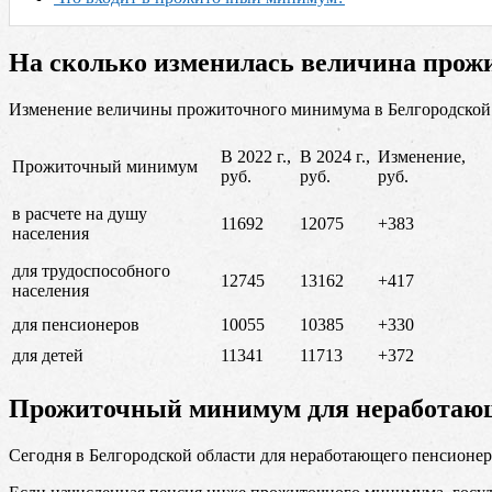
На сколько изменилась величина прожи
Изменение величины прожиточного минимума в Белгородской об
В 2022 г.,
В 2024 г.,
Изменение,
Прожиточный минимум
руб.
руб.
руб.
в расчете на душу
11692
12075
+383
населения
для трудоспособного
12745
13162
+417
населения
для пенсионеров
10055
10385
+330
для детей
11341
11713
+372
Прожиточный минимум для неработающ
Сегодня в Белгородской области для неработающего пенсионе