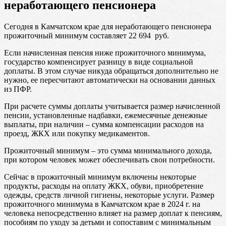
неработающего пенсионера
Сегодня в Камчатском крае для неработающего пенсионера
прожиточный минимум составляет 22 694 руб.
Если начисленная пенсия ниже прожиточного минимума,
государство компенсирует разницу в виде социальной
доплаты. В этом случае никуда обращаться дополнительно не
нужно, ее пересчитают автоматически на основании данных
из ПФР.
При расчете суммы доплаты учитывается размер начисленной
пенсии, установленные надбавки, ежемесячные денежные
выплаты, при наличии – сумма компенсации расходов на
проезд, ЖКХ или покупку медикаментов.
Прожиточный минимум – это сумма минимального дохода,
при котором человек может обеспечивать свои потребности.
Сейчас в прожиточный минимум включены некоторые
продукты, расходы на оплату ЖКХ, обуви, приобретение
одежды, средств личной гигиены, некоторые услуги. Размер
прожиточного минимума в Камчатском крае в 2024 г. на
человека непосредственно влияет на размер доплат к пенсиям,
пособиям по уходу за детьми и сопоставим с минимальным