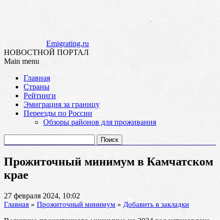
Emigrating.ru
НОВОСТНОЙ ПОРТАЛ
Main menu
Skip
Главная
to
Страны
content
Рейтинги
Эмиграция за границу
Переезды по России
Обзоры районов для проживания
Найти:
Прожиточный минимум в Камчатском
крае
27 февраля 2024, 10:02
Главная
»
Прожиточный минимум
»
Добавить в закладки