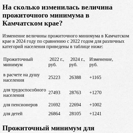
На сколько изменилась величина
прожиточного минимума в
Камчатском крае?
Изменение величины прожиточного минимума в Камчатском
крае в 2024 году по сравнению с 2022 годом для различных
категорий населения приведены в таблице ниже:
Прожиточный
2022 г.,
2024 г.,
Изменение,
минимум
руб.
руб.
руб.
в расчете на душу
25223
26388
+1165
населения
для трудоспособного
27493
28763
+1270
населения
для пенсионеров
21692
22694
+1002
для детей
26864
28105
+1241
Прожиточный минимум для