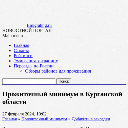
Emigrating.ru
НОВОСТНОЙ ПОРТАЛ
Main menu
Skip
Главная
to
Страны
content
Рейтинги
Эмиграция за границу
Переезды по России
Обзоры районов для проживания
Найти:
Прожиточный минимум в Курганской
области
27 февраля 2024, 10:02
Главная
»
Прожиточный минимум
»
Добавить в закладки