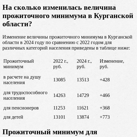
На сколько изменилась величина
прожиточного минимума в Курганской
области?
Изменение величины прожиточного минимума в Курганской
области в 2024 году по сравнению с 2022 годом для
различных категорий населения приведены в таблице ниже:
Прожиточный
2022 г.,
2024 г.,
Изменение,
минимум
руб.
руб.
руб.
в расчете на душу
13085
13513
+428
населения
для трудоспособного
14263
14729
+466
населения
для пенсионеров
11253
11621
+368
для детей
13101
13874
+773
Прожиточный минимум для