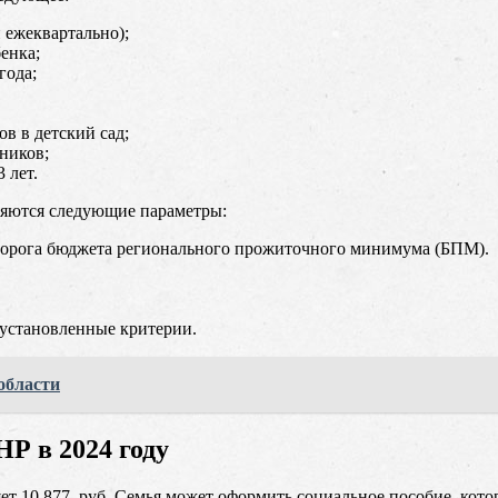
 ежеквартально);
енка;
года;
в в детский сад;
ников;
 лет.
няются следующие параметры:
порога бюджета регионального прожиточного минимума (БПМ).
 установленные критерии.
области
Р в 2024 году
 10 877 руб. Семья может оформить социальное пособие, которо