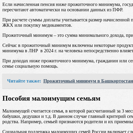
Если начисленная пенсия ниже прожиточного минимума, госуда
пересчитают автоматически на основании данных из ПФР.
При расчете суммы доплаты учитывается размер начисленной 
ЖКХ или покупку медикаментов.
Прожиточный минимум – это сумма минимального дохода, при 
Сейчас в прожиточный минимум включены некоторые продукты,
минимума в ЛНР в 2024 г. на человека непосредственно влияет
При доходах ниже прожиточного минимума, гражданин или сем
семье социальную помощь.
Читайте также:
Прожиточный минимум в Башкортостан в
Пособия малоимущим семьям
Малоимущей считается семья, в которой рассчитанный за 3 мес
бабушки, дедушки и т.д. В данном случае главный критерий с
родства. Например, семьей признаются родители и их приемные
Социальная поддержка малоимущих семей России включает сл