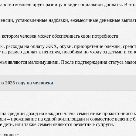
рство компенсирует разницу в виде социальной доплаты. В этом
пенсии, установленные надбавки, ежемесячные денежные выплаты
котором человек может обеспечивать свои потребности.
 расходы на оплату ЖКХ, обуви, приобретение одежды, средст
 на размер доплат к пенсиям, пособиям по уходу за детьми и с
ья являются малоимущими. После подтверждения статуса малои
 2025 году на человека
яца средний доход на каждого члена семьи ниже прожиточного ми
емьи – проживание на одной жилплощади и совместное ведение б
 дети, или также семьей являются бездетные супруги.
едующее: