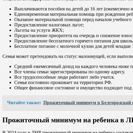
Выплачиваются пособия на детей до 16 лет (ежемесячно и
Единовременная материальная помощь при рождении реб
Оказание материальной помощи перед началом учебного 
Предоставление налоговых льгот;
Льготы на услуги ЖКХ;
Предоставление приоритета на очередь и снижение взносо
Предоставление бесплатного горячего питания для школь
Бесплатное питание с молочной кухни для детей младше 3
Семья может претендовать на статус малоимущей, если выпол
Средний ежемесячный доход на каждого человека ниже 
Все члены семьи зарегистрированы по одному адресу.
Все трудоспособные люди работают либо учатся.
Семья постоянно проживает на территории РФ.
Общее финансовое состояние и имущество подходит под
Читайте также:
Прожиточный минимум в Белгородской 
Прожиточный минимум на ребенка в ЛН
В 2024 году в ЛНР прожиточный минимум на ребенка составляет