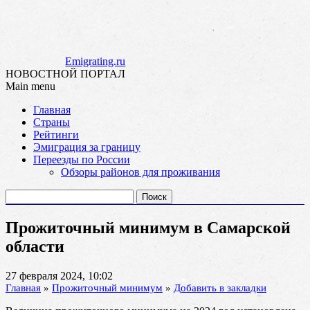
Emigrating.ru
НОВОСТНОЙ ПОРТАЛ
Main menu
Skip
Главная
to
Страны
content
Рейтинги
Эмиграция за границу
Переезды по России
Обзоры районов для проживания
Найти:
Прожиточный минимум в Самарской
области
27 февраля 2024, 10:02
Главная
»
Прожиточный минимум
»
Добавить в закладки