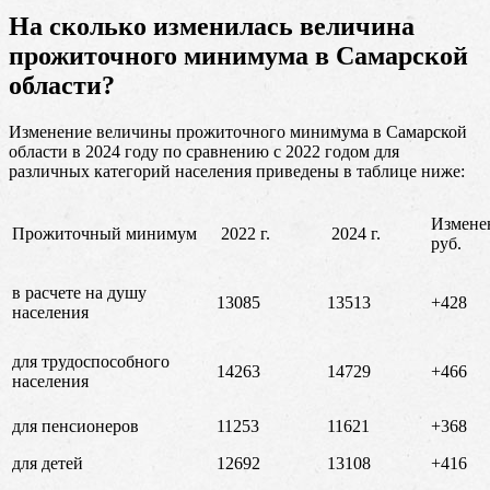
На сколько изменилась величина
прожиточного минимума в Самарской
области?
Изменение величины прожиточного минимума в Самарской
области в 2024 году по сравнению с 2022 годом для
различных категорий населения приведены в таблице ниже:
Измене
Прожиточный минимум
2022 г.
2024 г.
руб.
в расчете на душу
13085
13513
+428
населения
для трудоспособного
14263
14729
+466
населения
для пенсионеров
11253
11621
+368
для детей
12692
13108
+416