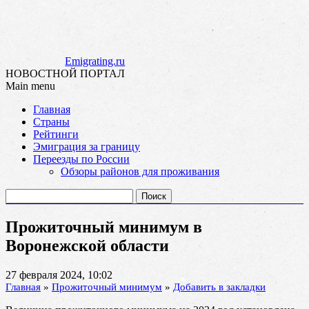
Emigrating.ru
НОВОСТНОЙ ПОРТАЛ
Main menu
Skip
Главная
to
Страны
content
Рейтинги
Эмиграция за границу
Переезды по России
Обзоры районов для проживания
Найти:
Прожиточный минимум в
Воронежской области
27 февраля 2024, 10:02
Главная
»
Прожиточный минимум
»
Добавить в закладки