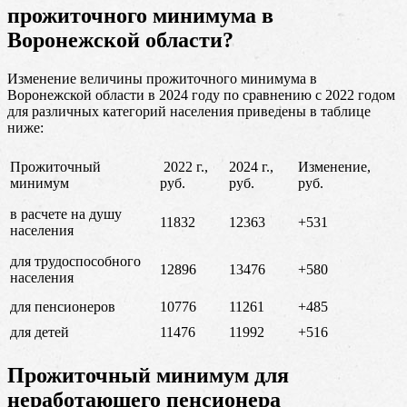
прожиточного минимума в
Воронежской области?
Изменение величины прожиточного минимума в
Воронежской области в 2024 году по сравнению с 2022 годом
для различных категорий населения приведены в таблице
ниже:
Прожиточный
2022 г.,
2024 г.,
Изменение,
минимум
руб.
руб.
руб.
в расчете на душу
11832
12363
+531
населения
для трудоспособного
12896
13476
+580
населения
для пенсионеров
10776
11261
+485
для детей
11476
11992
+516
Прожиточный минимум для
неработающего пенсионера