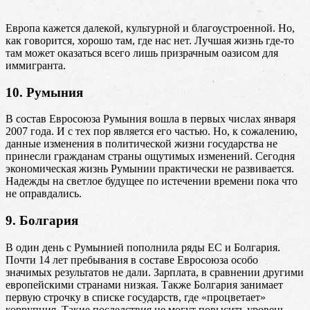
Европа кажется далекой, культурной и благоустроенной. Но,
как говорится, хорошо там, где нас нет. Лучшая жизнь где-то
там может оказаться всего лишь призрачным оазисом для
иммигранта.
10. Румыния
В состав Евросоюза Румыния вошла в первых числах января
2007 года. И с тех пор является его частью. Но, к сожалению,
данные изменения в политической жизни государства не
принесли гражданам страны ощутимых изменений. Сегодня
экономическая жизнь Румынии практически не развивается.
Надежды на светлое будущее по истечении времени пока что
не оправдались.
9. Болгария
В один день с Румынией пополнила ряды ЕС и Болгария.
Почти 14 лет пребывания в составе Евросоюза особо
значимых результатов не дали. Зарплата, в сравнении другими
европейскими странами низкая. Также Болгария занимает
первую строчку в списке государств, где «процветает»
коррупция. Такие последствия не могут повысить уровень