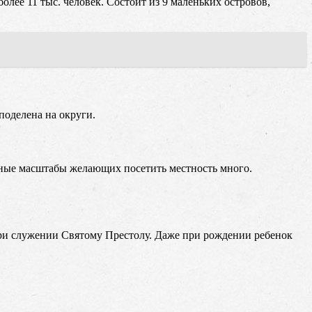
олее 11 тыс. человек. Состоит из 9 маленьких островов,
поделена на округи.
льные масштабы желающих посетить местность много.
при служении Святому Престолу. Даже при рождении ребенок