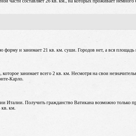
й части составляет 26 кв. км., на которых проживает немного б
форму и занимает 21 кв. км. суши. Городов нет, а вся площадь 
 которое занимает всего 2 кв. км. Несмотря на свои незначите
онте-Карло.
ории Италии. Получить гражданство Ватикана возможно только 
кв. км.