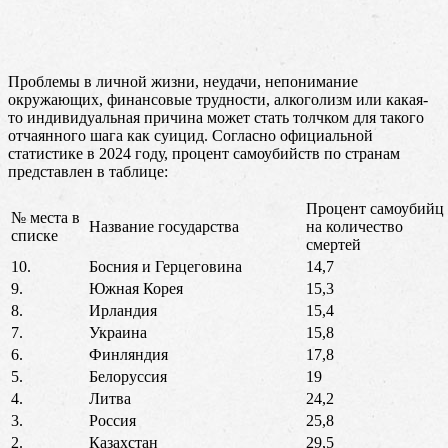
Проблемы в личной жизни, неудачи, непонимание
окружающих, финансовые трудности, алкоголизм или какая-
то индивидуальная причина может стать толчком для такого
отчаянного шага как суицид. Согласно официальной
статистике в 2024 году, процент самоубийств по странам
представлен в таблице:
Процент самоубийц
№ места в
Название государства
на количество
списке
смертей
10.
Босния и Герцеговина
14,7
9.
Южная Корея
15,3
8.
Ирландия
15,4
7.
Украина
15,8
6.
Финляндия
17,8
5.
Белоруссия
19
4.
Литва
24,2
3.
Россия
25,8
2.
Казахстан
29,5