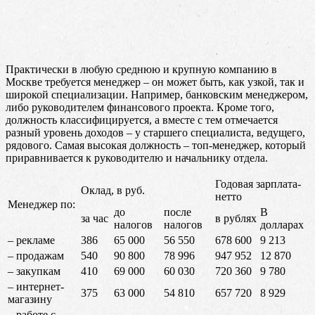
Практически в любую среднюю и крупную компанию в
Москве требуется менеджер – он может быть, как узкой, так и
широкой специализации. Например, банковским менеджером,
либо руководителем финансового проекта. Кроме того,
должность классифицируется, а вместе с тем отмечается
разный уровень доходов – у старшего специалиста, ведущего,
рядового. Самая высокая должность – топ-менеджер, который
приравнивается к руководителю и начальнику отдела.
Годовая зарплата-
Оклад, в руб.
нетто
Менеджер по:
до
после
В
за час
в рублях
налогов
налогов
долларах
– рекламе
386
65 000
56 550
678 600
9 213
– продажам
540
90 800
78 996
947 952
12 870
– закупкам
410
69 000
60 030
720 360
9 780
– интернет-
375
63 000
54 810
657 720
8 929
магазину
– работе с