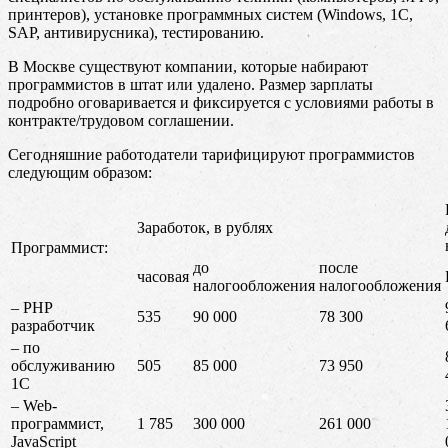
принтеров), установке программных систем (Windows, 1C,
SAP, антивирусника), тестированию.
В Москве существуют компании, которые набирают
программистов в штат или удалено. Размер зарплаты
подробно оговаривается и фиксируется с условиями работы в
контракте/трудовом соглашении.
Сегодняшние работодатели тарифицируют программистов
следующим образом:
Заработок, в рублях
Программист:
до
после
часовая
налогообложения
налогообложения
– PHP
535
90 000
78 300
разработчик
– по
обслуживанию
505
85 000
73 950
1С
– Web-
программист,
1 785
300 000
261 000
JavaScript