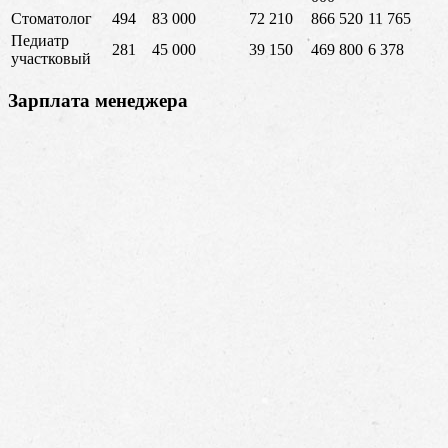
Стоматолог
494
83 000
72 210
866 520
11 765
Педиатр
281
45 000
39 150
469 800
6 378
участковый
Зарплата менеджера