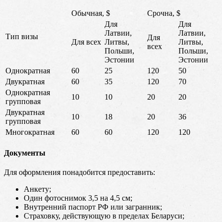
Обычная, $
Срочна, $
Для
Для
Латвии,
Латвии,
Тип визы
Для
Для всех
Литвы,
Литвы,
всех
Польши,
Польши,
Эстонии
Эстонии
Однократная
60
25
120
50
Двукратная
60
35
120
70
Однократная
10
10
20
20
групповая
Двукратная
10
18
20
36
групповая
Многократная
60
60
120
120
Документы
Для оформления понадобится предоставить:
Анкету;
Один фотоснимок 3,5 на 4,5 см;
Внутренний паспорт РФ или загранник;
Страховку, действующую в пределах Беларуси;