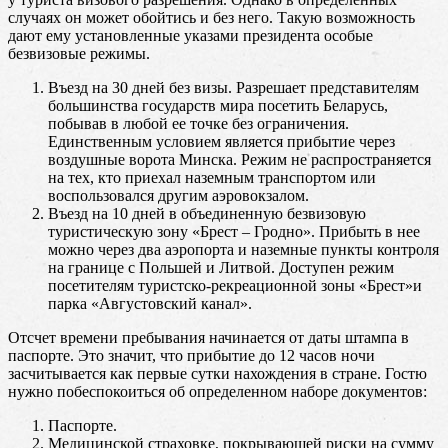
случаях он может обойтись и без него. Такую возможность
дают ему установленные указами президента особые
безвизовые режимы.
Въезд на 30 дней без визы. Разрешает представителям
большинства государств мира посетить Беларусь,
побывав в любой ее точке без ограничения.
Единственным условием является прибытие через
воздушные ворота Минска. Режим не распространяется
на тех, кто приехал наземным транспортом или
воспользовался другим аэровокзалом.
Въезд на 10 дней в объединенную безвизовую
туристическую зону «Брест – Гродно». Прибыть в нее
можно через два аэропорта и наземные пункты контроля
на границе с Польшей и Литвой. Доступен режим
посетителям туристско-рекреационной зоны «Брест»и
парка «Августовский канал».
Отсчет времени пребывания начинается от даты штампа в
паспорте. Это значит, что прибытие до 12 часов ночи
засчитывается как первые сутки нахождения в стране. Гостю
нужно побеспокоиться об определенном наборе документов:
Паспорте.
Медицинской страховке, покрывающей риски на сумму