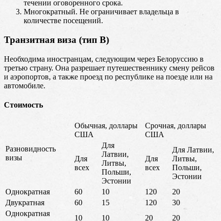
течении оговоренного срока.
Многократный. Не ограничивает владельца в
количестве посещений.
Транзитная виза (тип B)
Необходима иностранцам, следующим через Белоруссию в
третью страну. Она разрешает путешественнику смену рейсов
и аэропортов, а также проезд по республике на поезде или на
автомобиле.
Стоимость
Обычная, доллары
Срочная, доллары
США
США
Для
Разновидность
Для Латвии,
Латвии,
визы
Для
Для
Литвы,
Литвы,
всех
всех
Польши,
Польши,
Эстонии
Эстонии
Однократная
60
10
120
20
Двукратная
60
15
120
30
Однократная
10
10
20
20