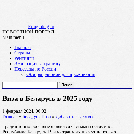
Emigrating.ru
НОВОСТНОЙ ПОРТАЛ
Main menu
Skip
Главная
to
Страны
content
Рейтинги
Эмиграция за границу
Переезды по России
Обзоры районов для проживания
Найти:
Виза в Беларусь в 2025 году
1 февраля 2024, 00:02
Главная
»
Беларусь
Виза
»
Добавить в закладки
Традиционно россияне являются частыми гостями в
Республике Беларусь. В эту страну их влекут не только