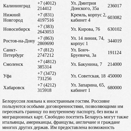
+7 (4012)
Ул. Дмитрия
Калининград
236017
214412
Донского, 35а
Нижний
+7 (831)
Кремль, корпус 2,
603082
Новгород
4197516
кабинет 4
+7 (383)
Новосибирск
Ул. Кирова, 76
630102
2643053
+7 (863)
Ул. 14 линия, 74,
Ростов-на-Дону
344019
2869690
корпус 1
Санкт-
+7 (812)
Ул. Бонч-
191124
Петербург
2747212
Бруевича, 3а
+7 (4812)
Смоленск
Ул. Бакунина, 7
214000
385314
+7 (3472)
Уфа
Ул. Советская, 18
450000
731256
+7 (4212)
Ул. Запарина, 65,
Хабаровск
680000
315918
кабинет 1
Белоруссия лояльна к иностранным гостям. Россияне
пользуются особыми договоренностями, позволяющими им
пересекать границу по внутреннему паспорту, без визы и
миграционных карт. Свободно посетить Беларусь могут также
итальянцы, американцы, французы, англичане и граждане
многих других держав. Им предоставлена возможность