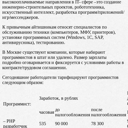
высокооплачиваемые направления в IT- сфере –это создание
инженерно-строительных проектов, робототехника,
искусственный интеллект, разработка программ/приложений/
игр/мессенджеров.
К привычным айтишникам относят специалистов по
обслуживанию техники (компьютеров, МФУ, принтеров),
установке программных систем (Windows, 1C, SAP,
антивирусника), тестированию.
В Москве существуют компании, которые набирают
программистов в штат или удалено. Размер зарплаты
подробно оговаривается и фиксируется с условиями работы в
контракте/трудовом соглашении.
Сегодняшние работодатели тарифицируют программистов
следующим образом:
Заработок, в рублях
Программист:
до
после
часовая
налогообложения
налогообложения
– PHP
535
90 000
78 300
разработчик