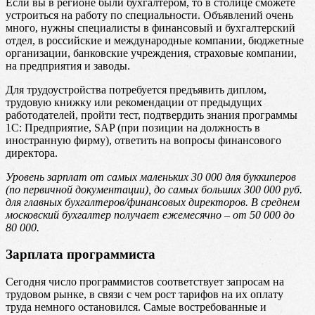
Если вы в регионе были бухгалтером, то в столице сможете
устроиться на работу по специальности. Объявлений очень
много, нужны специалисты в финансовый и бухгалтерский
отдел, в российские и международные компании, бюджетные
организации, банковские учреждения, страховые компании,
на предприятия и заводы.
Для трудоустройства потребуется предъявить диплом,
трудовую книжку или рекомендации от предыдущих
работодателей, пройти тест, подтвердить знания программы
1C: Предприятие, SAP (при позиции на должность в
иностранную фирму), ответить на вопросы финансового
директора.
Уровень зарплат от самых маленьких 30 000 для буккиперов
(по первичной документации), до самых больших 300 000 руб.
для главных бухгалтеров/финансовых директоров. В среднем
московский бухгалтер получает ежемесячно – от 50 000 до
80 000.
Зарплата программиста
Сегодня число программистов соответствует запросам на
трудовом рынке, в связи с чем рост тарифов на их оплату
труда немного остановился. Самые востребованные и