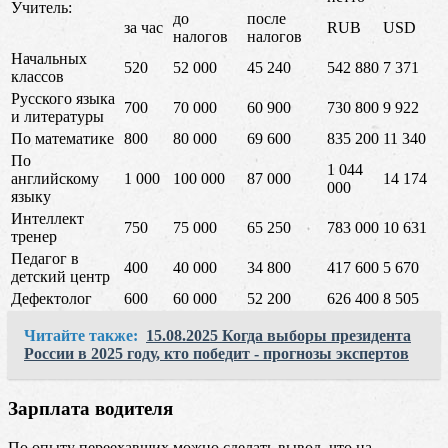
Учитель:
до
после
за час
RUB
USD
налогов
налогов
Начальных
520
52 000
45 240
542 880
7 371
классов
Русского языка
700
70 000
60 900
730 800
9 922
и литературы
По математике
800
80 000
69 600
835 200
11 340
По
1 044
английскому
1 000
100 000
87 000
14 174
000
языку
Интеллект
750
75 000
65 250
783 000
10 631
тренер
Педагог в
400
40 000
34 800
417 600
5 670
детский центр
Дефектолог
600
60 000
52 200
626 400
8 505
Читайте также:
15.08.2025 Когда выборы президента
России в 2025 году, кто победит - прогнозы экспертов
Зарплата водителя
По опыту переехавших можно сделать вывод, что на