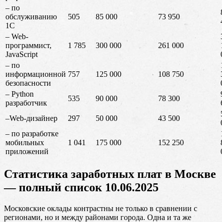
– по
обслуживанию
505
85 000
73 950
1С
– Web-
программист,
1 785
300 000
261 000
JavaScript
– по
информационной
757
125 000
108 750
безопасности
– Python
535
90 000
78 300
разработчик
–Web-дизайнер
297
50 000
43 500
– по разработке
мобильных
1 041
175 000
152 250
приложений
Статистика заработных плат в Москве
— полный список 10.06.2025
Московские оклады контрастны не только в сравнении с
регионами, но и между районами города. Одна и та же