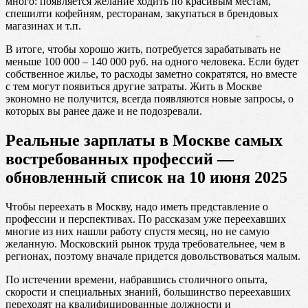
много: появляется желание ходить по красивым местам,
спешилти кофейням, ресторанам, закупаться в брендовых
магазинах и т.п.
В итоге, чтобы хорошо жить, потребуется зарабатывать не
меньше 100 000 – 140 000 руб. на одного человека. Если будет
собственное жилье, то расходы заметно сократятся, но вместе
с тем могут появиться другие затраты. Жить в Москве
экономно не получится, всегда появляются новые запросы, о
которых вы ранее даже и не подозревали.
Реальные зарплаты в Москве самых
востребованных профессий —
обновленный список на 10 июня 2025
Чтобы переехать в Москву, надо иметь представление о
профессии и перспективах. По рассказам уже переехавших
многие из них нашли работу спустя месяц, но не самую
желанную. Московский рынок труда требовательнее, чем в
регионах, поэтому вначале придется довольствоваться малым.
По истечении времени, набравшись столичного опыта,
скорости и специальных знаний, большинство переехавших
переходят на квалифицированные должности и