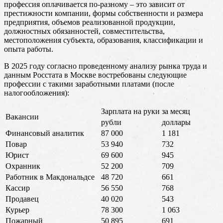
профессия оплачивается по-разному – это зависит от
престижности компании, формы собственности и размера
предприятия, объемов реализованной продукции,
должностных обязанностей, совместительства,
местоположения субъекта, образования, классификации и
опыта работы.
В 2025 году согласно проведенному анализу рынка труда и
данным Росстата в Москве востребованы следующие
профессии с такими заработными платами (после
налогообложения):
Зарплата на руки за месяц
Вакансии
рубли
доллары
Финансовый аналитик
87 000
1 181
Повар
53 940
732
Юрист
69 600
945
Охранник
52 200
709
Работник в Макдональдсе
48 720
661
Кассир
56 550
768
Продавец
40 020
543
Курьер
78 300
1 063
Пожарный
50 895
691