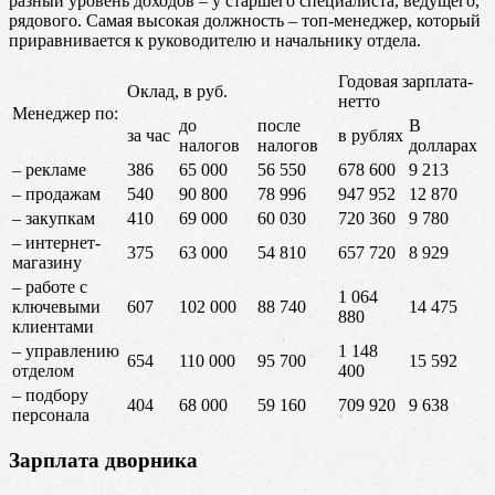
разный уровень доходов – у старшего специалиста, ведущего,
рядового. Самая высокая должность – топ-менеджер, который
приравнивается к руководителю и начальнику отдела.
Годовая зарплата-
Оклад, в руб.
нетто
Менеджер по:
до
после
В
за час
в рублях
налогов
налогов
долларах
– рекламе
386
65 000
56 550
678 600
9 213
– продажам
540
90 800
78 996
947 952
12 870
– закупкам
410
69 000
60 030
720 360
9 780
– интернет-
375
63 000
54 810
657 720
8 929
магазину
– работе с
1 064
ключевыми
607
102 000
88 740
14 475
880
клиентами
– управлению
1 148
654
110 000
95 700
15 592
отделом
400
– подбору
404
68 000
59 160
709 920
9 638
персонала
Зарплата дворника