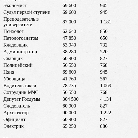
Экономист
69 600
945
Судья первой ступени
69 600
945
Преподаватель в
87 000
1 181
университете
Психолог
62 640
850
Патологоанатом
47 850
650
Кладовщик
53 940
732
Администратор
38 280
520
Сварщик
60 900
827
Полицейский
56 550
768
Няня
69 600
945
Уборщица
41 760
567
Водитель такси
78 735
1 069
Сотрудник МЧС
56 550
768
Депутат Госдумы
304 500
4 134
Следователь
60 900
827
Архитектор
90 000
1 222
Официант
60 900
827
Электрик
65 250
886