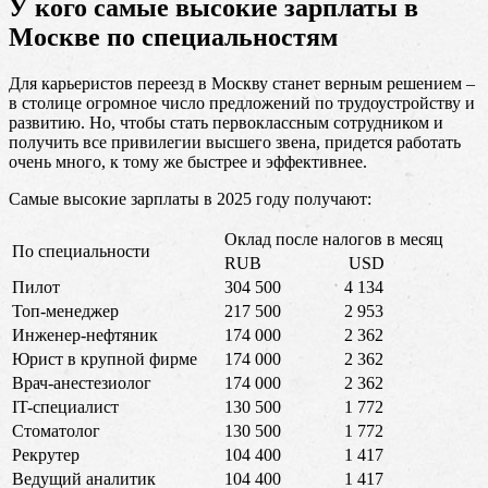
У кого самые высокие зарплаты в
Москве по специальностям
Для карьеристов переезд в Москву станет верным решением –
в столице огромное число предложений по трудоустройству и
развитию. Но, чтобы стать первоклассным сотрудником и
получить все привилегии высшего звена, придется работать
очень много, к тому же быстрее и эффективнее.
Самые высокие зарплаты в 2025 году получают:
Оклад после налогов в месяц
По специальности
RUB
USD
Пилот
304 500
4 134
Топ-менеджер
217 500
2 953
Инженер-нефтяник
174 000
2 362
Юрист в крупной фирме
174 000
2 362
Врач-анестезиолог
174 000
2 362
IT-специалист
130 500
1 772
Стоматолог
130 500
1 772
Рекрутер
104 400
1 417
Ведущий аналитик
104 400
1 417