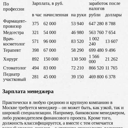
Зарплата, в руб.
заработок после
По
налогов
профессии
в час
начисленная
на руки
рубли
доллары
Фармацевт-
375
62 000
53 940
647 280
8 788
провизор
Медсестра
321
54 000
46 980
563 760
7 654
Врач-
1 002
571
96 000
83 520
13 607
косметолог
240
Терапевт
398
67 000
58 290
699 480
9 496
1 566
Хирург
892
150 000
130 500
21 262
000
Стоматолог
494
83 000
72 210
866 520
11 765
Педиатр
281
45 000
39 150
469 800
6 378
участковый
Зарплата менеджера
Практически в любую среднюю и крупную компанию в
Москве требуется менеджер – он может быть, как узкой, так и
широкой специализации. Например, банковским менеджером,
либо руководителем финансового проекта. Кроме того,
должность классифицируется, а вместе с тем отмечается