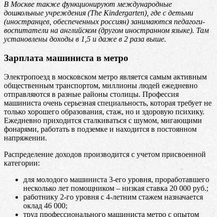
В Москве также функционируют международные
дошкольные учреждения (
The
Kindergarten
), где с детьми
(иностранцев, обеспеченных россиян) занимаются педагоги-
воспитатели на английском (другом иностранном языке). Там
установлены доходы в 1,5 и даже в 2 раза выше.
Зарплата машиниста в метро
Электропоезд в московском метро является самым активным
общественным транспортом, миллионы людей ежедневно
отправляются в разные районы столицы. Профессия
машиниста очень серьезная специальность, которая требует не
только хорошего образования, стаж, но и здоровую психику.
Ежедневно приходится сталкиваться с шумом, мигающими
фонарями, работать в подземке и находится в постоянном
напряжении.
Распределение доходов производится с учетом присвоенной
категории:
для молодого машиниста 3-его уровня, проработавшего
несколько лет помощником – низкая ставка 20 000 руб.;
работнику 2-го уровня с 4-летним стажем назначается
оклад 46 000;
труд профессионального машиниста метро с опытом