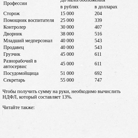
Профессии
в рублях
в долларах
Сторож
15 000
204
Помощник воспитателя
25 000
339
Контролер
30 000
407
Дворник
38 000
516
Младший медперсонал
40 000
543
Продавец
40 000
543
Грузчик
45 000
611
Разнорабочий в
45 000
611
автосервис
Посудомойщица
51 000
692
Секретарь
55 000
747
Чтобы получить сумму на руки, необходимо вычислить
НДФЛ, который составляет 13%.
Читайте также: