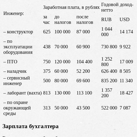
Годовой доход-
Заработная плата, в рублях
нетто
Инженер:
за
до
после
RUB
USD
час
налогов
налогов
1 044
– конструктор
625
100 000
87 000
14 174
000
– по
эксплуатации
438
70 000
60 900
730 800
9 922
оборудования
1 252
– ПТО
750
120 000
104 400
17 009
800
– наладчик
375
60 000
52 200
626 400
8 505
– сервисный
500
80 000
69 600
835 200
11 340
инженер
1 357
– лаборант (вахта)
813
130 000
113 100
18 427
200
– по охране
окружающей
313
50 000
43 500
522 000
7 087
среды
Зарплата бухгалтера