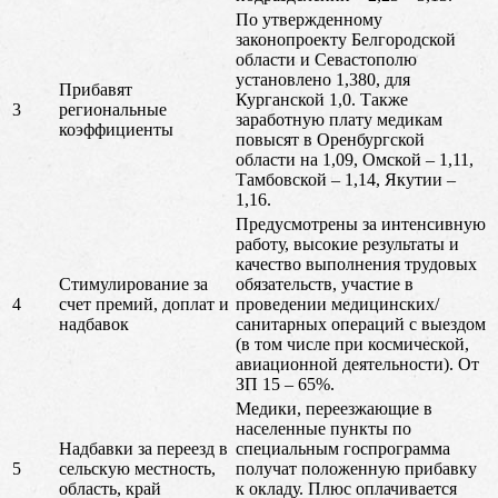
По утвержденному
законопроекту Белгородской
области и Севастополю
установлено 1,380, для
Прибавят
Курганской 1,0. Также
3
региональные
заработную плату медикам
коэффициенты
повысят в Оренбургской
области на 1,09, Омской – 1,11,
Тамбовской – 1,14, Якутии –
1,16.
Предусмотрены за интенсивную
работу, высокие результаты и
качество выполнения трудовых
Стимулирование за
обязательств, участие в
4
счет премий, доплат и
проведении медицинских/
надбавок
санитарных операций с выездом
(в том числе при космической,
авиационной деятельности). От
ЗП 15 – 65%.
Медики, переезжающие в
населенные пункты по
Надбавки за переезд в
специальным госпрограмма
5
сельскую местность,
получат положенную прибавку
область, край
к окладу. Плюс оплачивается