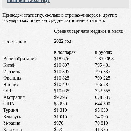
полиции в 2025 году
Приведем статистку, сколько в странах-лидерах и других
государствах получает среднестатистический врач.
Средняя зарплата медиков в месяц,
2022 год
По странам
в долларах
в рублях
Великобритания
$18 626
1 359 698
Китай
$10 897
795 481
Израиль
$10 895
795 335
Франция
$10 825
790 225
Япония
$10 497
766 281
ФРГ
$10 035
732 555
Австралия
$9 295
678 535
США
$8 830
644 590
Турция
$1 310
95 630
Беларусь
$1 015
74 095
Украина
$970
70 810
Казахстан
$575
41 975