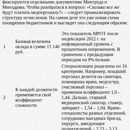
фиксируются отдельными документами Минтруда и
Минздрава. Чтобы разобраться в вопросе: «Сколько все же
будут платить медперсоналу?» – следует проанализировать
структуру исчисления. На самом деле это уже новая схема
поощрения бюджетников и выглядит она следующим образом:
Это показатель МРОТ после
индексации 2022 г. на
Базовая величина
инфляционный уровень с
1
оклада в сумме 15 140
процентным опережением. В
руб.
сравнении с предыдущим
периодом на 9% больше.
Специализации разделены по 16
критериям. Например, младший
персонал делится на санитара,
помощника врача, медсестру,
участковый персонал –
К каждой должности
применим коэффициент 1,0 –
применяется свой
2
1,44. Дальше, старший
коэффициент
медицинский санитар, стажер,
сложности
лаборант – 1,54 – 1,94. Врачи-
специалисты разных отделений,
сотрудники выездных бригад,
хирурги, заведующие
подразделений – 2,23 – 3,13.