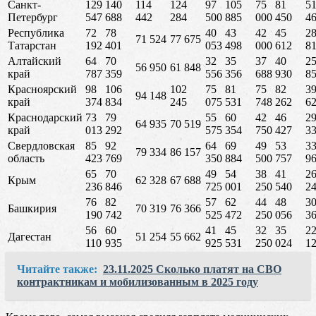
Санкт-
129
140
114
124
97
105
75
81
5
Петербург
547
688
442
284
500
885
000
450
4
Республика
72
78
40
43
42
45
2
71 524
77 675
Татарстан
192
401
053
498
000
612
8
Алтайский
64
70
32
35
37
40
2
56 950
61 848
край
787
359
556
356
688
930
8
Красноярский
98
106
102
75
81
75
82
3
94 148
край
374
834
245
075
531
748
262
6
Краснодарский
73
79
55
60
42
46
2
64 935
70 519
край
013
292
575
354
750
427
3
Свердловская
85
92
64
69
49
53
3
79 334
86 157
область
423
769
350
884
500
757
9
65
70
49
54
38
41
2
Крым
62 328
67 688
236
846
725
001
250
540
2
76
82
57
62
44
48
3
Башкирия
70 319
76 366
190
742
525
472
250
056
3
56
60
41
45
32
35
2
Дагестан
51 254
55 662
110
935
925
531
250
024
1
Читайте также:
23.11.2025 Сколько платят на СВО
контрактникам и мобилизованным в 2025 году