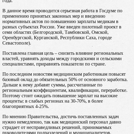
года.
В данное время проводится серьезная работа в Госдуме по
применению принятых законных мер и введению
нормативных актов по повышению зарплаты медикам в
разных субъектах России. Уже введен пилотный проект в
семи областях (Белгородской, Тамбовской, Омской,
Оренбургской, Курганской, Республики Саха, городе
Севастополе).
Поставлена главная цель – снизить влияние региональных
властей, уравнять доходы между городскими и сельскими
специалистами, приравнять показатели по стране.
По последним новостям медицинским работникам повысят
базовый оклад до обязательных 50% от основного заработка.
Дальше к нему добавят суммы, рассчитанные по
региональным коэффициентам, квалификации, переработке.
Поэтому стоит ожидать повышение зарплат на высокие
проценты: в слабых регионах на 30-70%, в более
благоприятных 4-25%.
По мнению Правительства, достичь поставленных задач
нужно немедленно, так как медицинский персонал давно
страдает от несправедливых решений, принимаемых
руководителями подразделений и муниципалитетов.