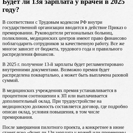
Будет ли 13я зарплата у врачей в 2025
году?
В соответствии с Трудовым кодексом РФ внутри
государственной организации вводится в действие Приказ о
премировании. Руководители региональных больниц,
поликлиник, медицинских центров имеют право финансово
поблагодарить сотрудников за качественную работу. Все же
многое зависит от бюджета, трудового года и правильного
распределения финансов.
В 2025 г. получение 13-й зарплаты будет регламентировано
внутренними документами. Возможно премия будет
распределена поквартально, а может быть выплачена разовой
суммой.
В медицинских учреждениях премия устанавливается в
процентном соотношении к ЗП или выплачивается
дополнительный оклад. При трудоустройстве на
медицинскую должность составляется договор, где подробно
описан оклад, условия повышения, в том числе
премирования.
После завершения пилотного проекта, а конкретнее в июне
станет ясно «будет ли 13я зарплата у врачей или применимы