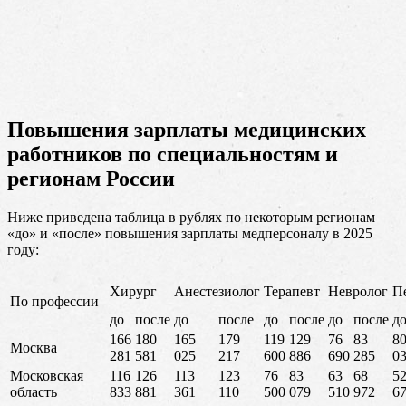
Повышения зарплаты медицинских
работников по специальностям и
регионам России
Ниже приведена таблица в рублях по некоторым регионам
«до» и «после» повышения зарплаты медперсоналу в 2025
году:
Хирург
Анестезиолог
Терапевт
Невролог
П
По профессии
до
после
до
после
до
после
до
после
д
166
180
165
179
119
129
76
83
8
Москва
281
581
025
217
600
886
690
285
0
Московская
116
126
113
123
76
83
63
68
5
область
833
881
361
110
500
079
510
972
6