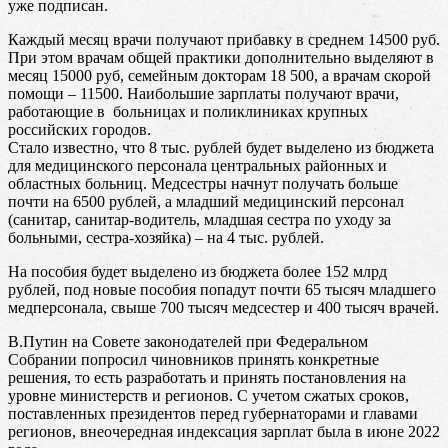
уже подписан.
Каждый месяц врачи получают прибавку в среднем 14500 руб.
При этом врачам общей практики дополнительно выделяют в
месяц 15000 руб, семейным докторам 18 500, а врачам скорой
помощи – 11500. Наибольшие зарплаты получают врачи,
работающие в больницах и поликлиниках крупных
российских городов.
Стало известно, что 8 тыс. рублей будет выделено из бюджета
для медицинского персонала центральных районных и
областных больниц. Медсестры начнут получать больше
почти на 6500 рублей, а младший медицинский персонал
(санитар, санитар-водитель, младшая сестра по уходу за
больными, сестра-хозяйка) – на 4 тыс. рублей.
На пособия будет выделено из бюджета более 152 млрд
рублей, под новые пособия попадут почти 65 тысяч младшего
медперсонала, свыше 700 тысяч медсестер и 400 тысяч врачей.
В.Путин на Совете законодателей при Федеральном
Собрании попросил чиновников принять конкретные
решения, то есть разработать и принять постановления на
уровне министерств и регионов. С учетом сжатых сроков,
поставленных президентов перед губернаторами и главами
регионов, внеочередная индексация зарплат была в июне 2022