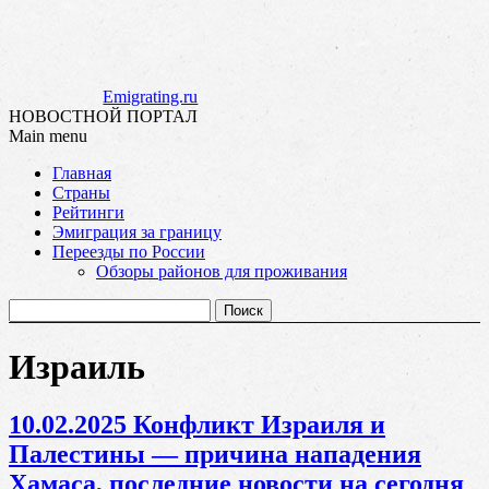
Emigrating.ru
НОВОСТНОЙ ПОРТАЛ
Main menu
Skip
Главная
to
Страны
content
Рейтинги
Эмиграция за границу
Переезды по России
Обзоры районов для проживания
Найти:
Израиль
10.02.2025 Конфликт Израиля и
Палестины — причина нападения
Хамаса, последние новости на сегодня