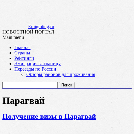
Emigrating.ru
НОВОСТНОЙ ПОРТАЛ
Main menu
Skip
Главная
to
Страны
content
Рейтинги
Эмиграция за границу
Переезды по России
Обзоры районов для проживания
Найти:
Парагвай
Получение визы в Парагвай