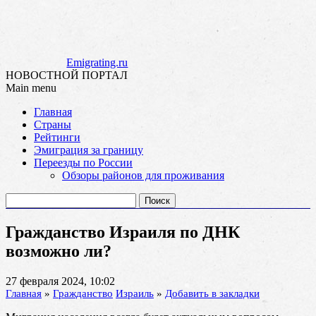
Emigrating.ru
НОВОСТНОЙ ПОРТАЛ
Main menu
Skip
Главная
to
Страны
content
Рейтинги
Эмиграция за границу
Переезды по России
Обзоры районов для проживания
Найти:
Гражданство Израиля по ДНК
возможно ли?
27 февраля 2024, 10:02
Главная
»
Гражданство
Израиль
»
Добавить в закладки