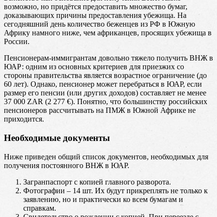
возможно, но придётся предоставить множество бумаг,
доказывающих причины предоставления убежища. На
сегодняшний день количество беженцев из РФ в Южную
Африку намного ниже, чем африканцев, просящих убежища в
России.
Пенсионерам-иммигрантам довольно тяжело получить ВНЖ в
ЮАР: одним из основных критериев для приезжих со
стороны правительства является возрастное ограничение (до
60 лет). Однако, пенсионер может перебраться в ЮАР, если
размер его пенсии (или других доходов) составляет не менее
37 000 ZAR (2 277 €). Понятно, что большинству российских
пенсионеров рассчитывать на ПМЖ в Южной Африке не
приходится.
Необходимые документы
Ниже приведен общий список документов, необходимых для
получения постоянного ВНЖ в ЮАР.
Загранпаспорт с копией главного разворота.
Фотографии – 14 шт. Их будут прикреплять не только к
заявлению, но и практически ко всем бумагам и
справкам.
Свидетельство о рождении с копией. При переезде с