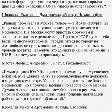
на светофоре – преступники через открытое окно сорвали
драгоценные украшения. Она и глазом не успела моргнуть.“
Шолохова Екатерина Дмитриевна, 45 лет, г. Йоханнесбург
:
„Раньше проживала в Москве, теперь — в Йоханнесбурге. Не
могу сказать, что преступность здесь резко отличается от
московской. И в Москве могут пристать с оружием и
заставить отдать все ценные вещи. Просто в ЮАР нужно себя
вести немного осторожней: передвигаться по городу на
автомобиле, не гулять после захода солнца и не показывать
уровень достатка. Пожалуй, это единственный минус жизни в
ЮАР, но к нему можно привыкнуть.“
Мастак Леонид Андреевич, 39 лет, г. Йоханнесбург
:
„Иммиграция в ЮАР была для меня самым лучшим решением
в жизни. Мне удалось найти высокооплачиваемую должность
в медицинском центре. Уровень цен на проживание близок к
московским, но я получаю зарплату по европейским меркам.
Думаю, что в связи с появлением безвизового режима,
многим русским специалистам будет попроще найти здесь
рабочее место с достойной оплатой.“
Крохалев Максим Артемович, 43 года, г. Москва
: