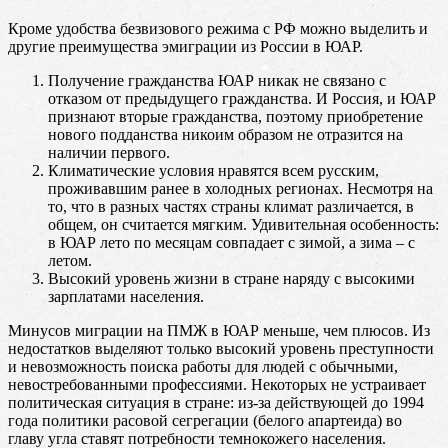
Кроме удобства безвизового режима с РФ можно выделить и
другие преимущества эмиграции из России в ЮАР.
Получение гражданства ЮАР никак не связано с
отказом от предыдущего гражданства. И Россия, и ЮАР
признают вторые гражданства, поэтому приобретение
нового подданства никоим образом не отразится на
наличии первого.
Климатические условия нравятся всем русским,
проживавшим ранее в холодных регионах. Несмотря на
то, что в разных частях страны климат различается, в
общем, он считается мягким. Удивительная особенность:
в ЮАР лето по месяцам совпадает с зимой, а зима – с
летом.
Высокий уровень жизни в стране наряду с высокими
зарплатами населения.
Минусов миграции на ПМЖ в ЮАР меньше, чем плюсов. Из
недостатков выделяют только высокий уровень преступности
и невозможность поиска работы для людей с обычными,
невостребованными профессиями. Некоторых не устраивает
политическая ситуация в стране: из-за действующей до 1994
года политики расовой сегрегации (белого апартеида) во
главу угла ставят потребности темнокожего населения.