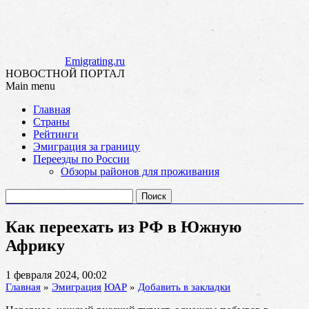
Emigrating.ru
НОВОСТНОЙ ПОРТАЛ
Main menu
Skip
Главная
to
Страны
content
Рейтинги
Эмиграция за границу
Переезды по России
Обзоры районов для проживания
Найти:
Как переехать из РФ в Южную
Африку
1 февраля 2024, 00:02
Главная
»
Эмиграция
ЮАР
»
Добавить в закладки