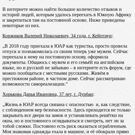
В интернете можно найти большое количество отзывов и
историй людей, которым удалось переехать в Южную Африку
и закрепиться там на постоянной основе. Ниже приведены
некоторые из них.
Коржиков Валерий Николаевич, 34 года, г. Кейптаун
:
„В 2018 году приехала в ЮАР как туристка, просто провела
отпуск и познакомилась со своим теперь уже мужем. Сейчас
переехала к нему на постоянную основу, оформила
документы. Общаюсь с мужем и его семьёй на английском
языке, но и русский не забываю – в интернете есть форум, где
можно пообщаться с местными русскими. Живём в
престижном районе, в частном доме. Сейчас рассматриваю
возможности самореализации.“
Хорькова Дарья Ивановна, 37 лет, г. Дурбан
:
„Жизнь в ЮАР всегда связана с опасностью и, как следствие,
с соблюдением мер безопасности. Здесь приходится не только
закрывать все двери на замок и устанавливать решётки на
окна, но и постоянного оглядываться и смотреть, нет ли за
тобой слежки. Постоянно есть риск оказаться ограбленным.
Моя знакомая однажды ехала в машине, и её обокрали прямо