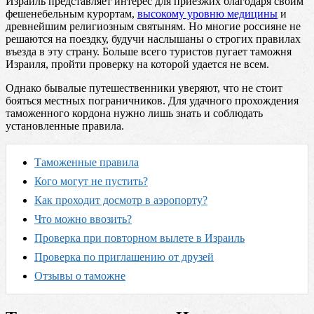
Израиль представляет интерес для приезжих благодаря своим
фешенебельным курортам,
высокому уровню медицины
и
древнейшим религиозным святыням. Но многие россияне не
решаются на поездку, будучи наслышаны о строгих правилах
въезда в эту страну. Больше всего туристов пугает таможня
Израиля, пройти проверку на которой удается не всем.
Однако бывалые путешественники уверяют, что не стоит
бояться местных пограничников. Для удачного прохождения
таможенного кордона нужно лишь знать и соблюдать
установленные правила.
Таможенные правила
Кого могут не пустить?
Как проходит досмотр в аэропорту?
Что можно ввозить?
Проверка при повторном вылете в Израиль
Проверка по приглашению от друзей
Отзывы о таможне