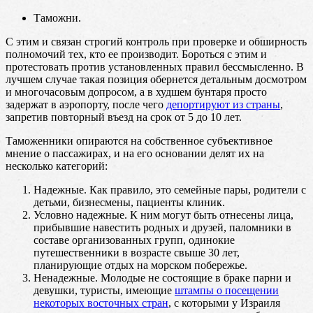
Таможни.
С этим и связан строгий контроль при проверке и обширность
полномочий тех, кто ее производит. Бороться с этим и
протестовать против установленных правил бессмысленно. В
лучшем случае такая позиция обернется детальным досмотром
и многочасовым допросом, а в худшем бунтаря просто
задержат в аэропорту, после чего
депортируют из страны
,
запретив повторный въезд на срок от 5 до 10 лет.
Таможенники опираются на собственное субъективное
мнение о пассажирах, и на его основании делят их на
несколько категорий:
Надежные. Как правило, это семейные пары, родители с
детьми, бизнесмены, пациенты клиник.
Условно надежные. К ним могут быть отнесены лица,
прибывшие навестить родных и друзей, паломники в
составе организованных групп, одинокие
путешественники в возрасте свыше 30 лет,
планирующие отдых на морском побережье.
Ненадежные. Молодые не состоящие в браке парни и
девушки, туристы, имеющие
штампы о посещении
некоторых восточных стран
, с которыми у Израиля