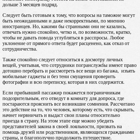
дольше 3 месяцев подряд.
Следует быть готовым к тому, что вопросы на таможне могут
быть неожиданными и даже некорректными, по мнению
иностранцев. Но, какими бы странными они не казались,
отвечать нужно спокойно, четко и, по возможности, кратко,
чтобы не давать повода углубляться в расспросы. Любое
уклонение от прямого ответа будет расценено, как отказ от
сотрудничества.
Также спокойно следует относиться к досмотру личных
вещей, учитывая, что сотрудники погранслужбы имеют право
дотошно перебрать и рассмотреть все вещи из багажа, изъять
мобильные гаджеты и без тени смущения проверить
фотографии и всю переписку, которая в них содержится.
Если прибывший пассажир покажется пограничникам
подозрительным, его отведут в комнату для допроса, где
постараются прояснить все возникшие сомнения. Рассчитано
это действие на то, что человек, которому есть, что скрывать,
начнет нервничать и выдаст свои планы относительно
приезда в страну. На этом этапе еще можно убедить
представителей закона в своей лояльности, призвать на
помощь друзей или родственников, являющихся гражданами
страны, и благополучно продолжить путешествие.