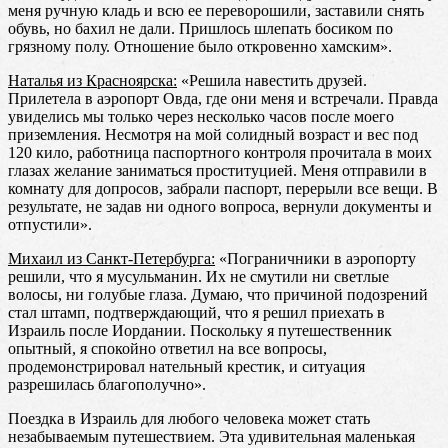
меня ручную кладь и всю ее переворошили, заставили снять
обувь, но бахил не дали. Пришлось шлепать босиком по
грязному полу. Отношение было откровенно хамским».
Наталья из Красноярска:
«Решила навестить друзей.
Прилетела в аэропорт Овда, где они меня и встречали. Правда
увиделись мы только через несколько часов после моего
приземления. Несмотря на мой солидный возраст и вес под
120 кило, работница паспортного контроля прочитала в моих
глазах желание заниматься проституцией. Меня отправили в
комнату для допросов, забрали паспорт, перерыли все вещи. В
результате, не задав ни одного вопроса, вернули документы и
отпустили».
Михаил из Санкт-Петербурга:
«Пограничники в аэропорту
решили, что я мусульманин. Их не смутили ни светлые
волосы, ни голубые глаза. Думаю, что причиной подозрений
стал штамп, подтверждающий, что я решил приехать в
Израиль после Иордании. Поскольку я путешественник
опытный, я спокойно ответил на все вопросы,
продемонстрировал нательный крестик, и ситуация
разрешилась благополучно».
Поездка в Израиль для любого человека может стать
незабываемым путешествием. Эта удивительная маленькая