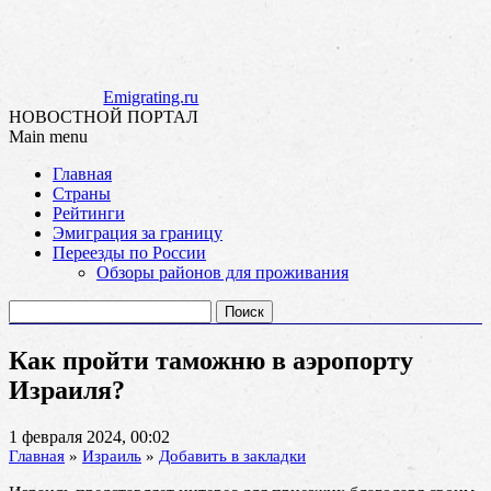
Emigrating.ru
НОВОСТНОЙ ПОРТАЛ
Main menu
Skip
Главная
to
Страны
content
Рейтинги
Эмиграция за границу
Переезды по России
Обзоры районов для проживания
Найти:
Как пройти таможню в аэропорту
Израиля?
1 февраля 2024, 00:02
Главная
»
Израиль
»
Добавить в закладки