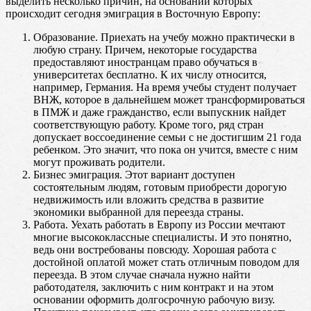
выделить несколько причин, на основании которых
происходит сегодня эмиграция в Восточную Европу:
Образование. Приехать на учебу можно практически в
любую страну. Причем, некоторые государства
предоставляют иностранцам право обучаться в
университетах бесплатно. К их числу относится,
например, Германия. На время учебы студент получает
ВНЖ, которое в дальнейшем может трансформироваться
в ПМЖ и даже гражданство, если выпускник найдет
соответствующую работу. Кроме того, ряд стран
допускает воссоединение семьи с не достигшим 21 года
ребенком. Это значит, что пока он учится, вместе с ним
могут проживать родители.
Бизнес эмиграция. Этот вариант доступен
состоятельным людям, готовым приобрести дорогую
недвижимость или вложить средства в развитие
экономики выбранной для переезда страны.
Работа. Уехать работать в Европу из России мечтают
многие высококлассные специалисты. И это понятно,
ведь они востребованы повсюду. Хорошая работа с
достойной оплатой может стать отличным поводом для
переезда. В этом случае сначала нужно найти
работодателя, заключить с ним контракт и на этом
основании оформить долгосрочную рабочую визу.