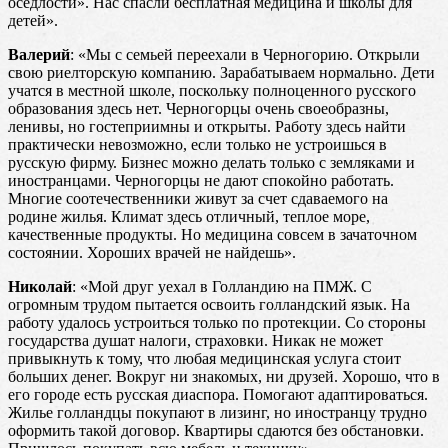
оседлости». Нас спасли бесплатная медицина и школы для
детей».
Валерий
: «Мы с семьей переехали в Черногорию. Открыли
свою риелторскую компанию. Зарабатываем нормально. Дети
учатся в местной школе, поскольку полноценного русского
образования здесь нет. Черногорцы очень своеобразны,
ленивы, но гостеприимны и открыты. Работу здесь найти
практически невозможно, если только не устроишься в
русскую фирму. Бизнес можно делать только с земляками и
иностранцами. Черногорцы не дают спокойно работать.
Многие соотечественники живут за счет сдаваемого на
родине жилья. Климат здесь отличный, теплое море,
качественные продукты. Но медицина совсем в зачаточном
состоянии. Хороших врачей не найдешь».
Николай
: «Мой друг уехал в Голландию на ПМЖ. С
огромным трудом пытается освоить голландский язык. На
работу удалось устроиться только по протекции. Со стороны
государства душат налоги, страховки. Никак не может
привыкнуть к тому, что любая медицинская услуга стоит
больших денег. Вокруг ни знакомых, ни друзей. Хорошо, что в
его городе есть русская диаспора. Помогают адаптироваться.
Жилье голландцы покупают в лизинг, но иностранцу трудно
оформить такой договор. Квартиры сдаются без обстановки.