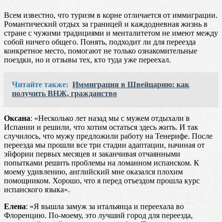
Всем известно, что туризм в корне отличается от иммиграции.
Романтический отдых за границей и каждодневная жизнь в
стране с чужими традициями и менталитетом не имеют между
собой ничего общего. Понять, подходит ли для переезда
конкретное место, помогают не только ознакомительные
поездки, но и отзывы тех, кто туда уже переехал.
Читайте также:
Иммиграция в Швейцарию: как
получить ВНЖ, гражданство
Оксана
: «Несколько лет назад мы с мужем отдыхали в
Испании и решили, что хотим остаться здесь жить. И так
случилось, что мужу предложили работу на Тенерифе. После
переезда мы прошли все три стадии адаптации, начиная от
эйфории первых месяцев и заканчивая отчаянными
попытками решить проблемы на ломанном испанском. К
моему удивлению, английский мне оказался плохим
помощником. Хорошо, что я перед отъездом прошла курс
испанского языка».
Елена
: «Я вышла замуж за итальянца и переехала во
Флоренцию. По-моему, это лучший город для переезда,