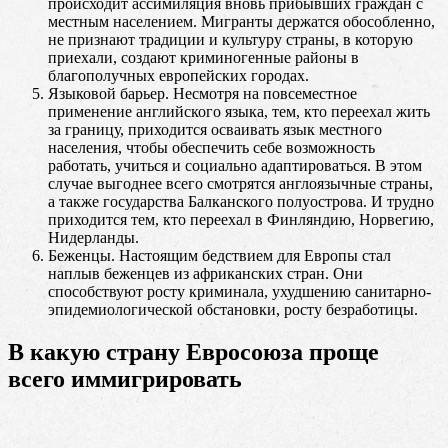
происходит ассимиляция вновь прибывших граждан с
местным населением. Мигранты держатся обособленно,
не признают традиции и культуру страны, в которую
приехали, создают криминогенные районы в
благополучных европейских городах.
Языковой барьер. Несмотря на повсеместное
применение английского языка, тем, кто переехал жить
за границу, приходится осваивать язык местного
населения, чтобы обеспечить себе возможность
работать, учиться и социально адаптироваться. В этом
случае выгоднее всего смотрятся англоязычные страны,
а также государства Балканского полуострова. И трудно
приходится тем, кто переехал в Финляндию, Норвегию,
Нидерланды.
Беженцы. Настоящим бедствием для Европы стал
наплыв беженцев из африканских стран. Они
способствуют росту криминала, ухудшению санитарно-
эпидемиологической обстановки, росту безработицы.
В какую страну Евросоюза проще
всего иммигрировать