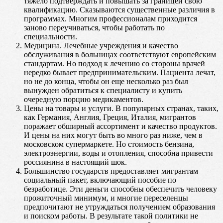
тяжело подтверждать и повышать за границей свою
квалификацию. Сказываются существенные различия в
программах. Многим профессионалам приходится
заново переучиваться, чтобы работать по
специальности.
Медицина. Лечебные учреждения и качество
обслуживания в больницах соответствуют европейским
стандартам. Но подход к лечению со стороны врачей
нередко бывает предпринимательским. Пациента лечат,
но не до конца, чтобы он еще несколько раз был
вынужден обратиться к специалисту и купить
очередную порцию медикаментов.
Цены на товары и услуги. В популярных странах, таких,
как Германия, Англия, Греция, Италия, мигрантов
поражает обширный ассортимент и качество продуктов.
И цены на них могут быть во много раз ниже, чем в
московском супермаркете. Но стоимость бензина,
электроэнергии, воды и отопления, способна привести
россиянина в настоящий шок.
Большинство государств предоставляет мигрантам
социальный пакет, включающий пособие по
безработице. Эти деньги способны обеспечить человеку
прожиточный минимум, и многие переселенцы
предпочитают не утруждаться получением образования
и поиском работы. В результате такой политики не