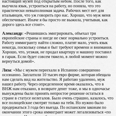
настоящий музей под открытым небом. После того, как
выучила язык, устроиться на работу, но поняла, что это
практически невыполнимая задача. Рабочих мест нет для
итальянцев, что уж говорить про нас. Хорошо, что муж меня
обеспечивает. Иначе я бы просто не выжила, учитывая, как
дорого здесь все стоит».
Александр
: «Решившись эмигрировать, объехал три
европейские страны и нигде не смог нормально устроиться.
Работу иммигранту найти сложно, платят мало, учить язык
некогда, поскольку семья и быт требуют времени и внимания.
Хорошо, что, уезжая, не продал квартиру и машину поставил
в гараж. Если будет совсем тяжело, в любой момент можно
вернуться домой».
Лиза
: «Мы с мужем переехали в Испанию совершенно
осознанно. Заплатили 10 тысяч евро фирме, которая обещала
нам сделать вид на жительство. Я работаю удаленно, муж
нашел работу. Через определенное время оказалось, что в
ВНЖ нам отказано, в возврате денег тоже, и мы в одночасье
вынуждены были принять непростое решение остаться в
стране в статусе нелегалов. Было очень страшно, казалось, что
все полицейские смотрят только на тебя. Но нужно было
продержаться 3 года без выезда. По испанским законам по
окончании этого срока иммигрант может легализоваться «по