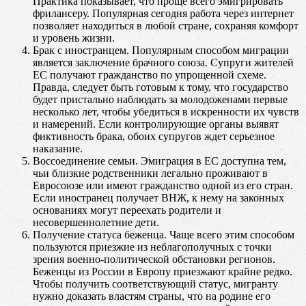
Практика показывает, что проще всего эмигрировать
фрилансеру. Популярная сегодня работа через интернет
позволяет находиться в любой стране, сохраняя комфорт
и уровень жизни.
Брак с иностранцем. Популярным способом миграции
является заключение брачного союза. Супруги жителей
ЕС получают гражданство по упрощенной схеме.
Правда, следует быть готовым к тому, что государство
будет пристально наблюдать за молодоженами первые
несколько лет, чтобы убедиться в искренности их чувств
и намерений. Если контролирующие органы выявят
фиктивность брака, обоих супругов ждет серьезное
наказание.
Воссоединение семьи. Эмиграция в ЕС доступна тем,
чьи близкие родственники легально проживают в
Евросоюзе или имеют гражданство одной из его стран.
Если иностранец получает ВНЖ, к нему на законных
основаниях могут переехать родители и
несовершеннолетние дети.
Получение статуса беженца. Чаще всего этим способом
пользуются приезжие из неблагополучных с точки
зрения военно-политической обстановки регионов.
Беженцы из России в Европу приезжают крайне редко.
Чтобы получить соответствующий статус, мигранту
нужно доказать властям страны, что на родине его