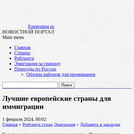
Emigrating.ru
НОВОСТНОЙ ПОРТАЛ
Main menu
Skip
Главная
to
Страны
content
Рейтинги
Эмиграция за границу
Переезды по России
Обзоры районов для проживания
Найти:
Лучшие европейские страны для
иммиграции
1 февраля 2024, 00:02
Главная
»
Рейтинги стран
Эмиграция
»
Добавить в закладки