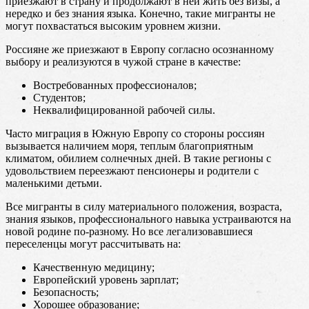
приезжают в страну и продолжают в ней жить без визы, а
нередко и без знания языка. Конечно, такие мигранты не
могут похвастаться высоким уровнем жизни.
Россияне же приезжают в Европу согласно осознанному
выбору и реализуются в чужой стране в качестве:
Востребованных профессионалов;
Студентов;
Неквалифицированной рабочей силы.
Часто миграция в Южную Европу со стороны россиян
вызывается наличием моря, теплым благоприятным
климатом, обилием солнечных дней. В такие регионы с
удовольствием переезжают пенсионеры и родители с
маленькими детьми.
Все мигранты в силу материального положения, возраста,
знания языков, профессионального навыка устраиваются на
новой родине по-разному. Но все легализовавшиеся
переселенцы могут рассчитывать на:
Качественную медицину;
Европейский уровень зарплат;
Безопасность;
Хорошее образование;