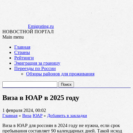
Emigrating.ru
НОВОСТНОЙ ПОРТАЛ
Main menu
Skip
Главная
to
Страны
content
Рейтинги
Эмиграция за границу
Переезды по России
Обзоры районов для проживания
Найти:
Виза в ЮАР в 2025 году
1 февраля 2024, 00:02
Главная
»
Виза
ЮАР
»
Добавить в закладки
Виза в ЮАР для россиян в 2024 году не нужна, если срок
пребывания составляет 90 календарных дней. Такой исход