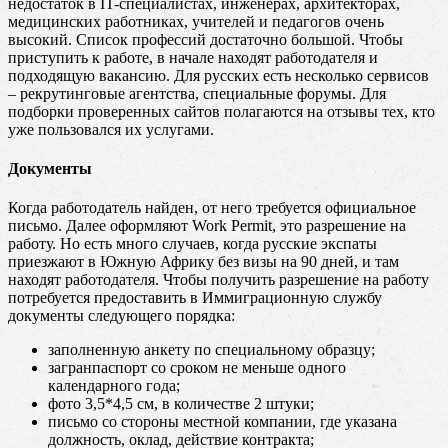
недостаток в IT-специалистах, инженерах, архитекторах,
медицинских работниках, учителей и педагогов очень
высокий. Список профессий достаточно большой. Чтобы
приступить к работе, в начале находят работодателя и
подходящую вакансию. Для русских есть несколько сервисов
– рекрутинговые агентства, специальные форумы. Для
подборки проверенных сайтов полагаются на отзывы тех, кто
уже пользовался их услугами.
Документы
Когда работодатель найден, от него требуется официальное
письмо. Далее оформляют Work Permit, это разрешение на
работу. Но есть много случаев, когда русские экспаты
приезжают в Южную Африку без визы на 90 дней, и там
находят работодателя. Чтобы получить разрешение на работу
потребуется предоставить в Иммиграционную службу
документы следующего порядка:
заполненную анкету по специальному образцу;
загранпаспорт со сроком не меньше одного
календарного года;
фото 3,5*4,5 см, в количестве 2 штуки;
письмо со стороны местной компании, где указана
должность, оклад, действие контракта;