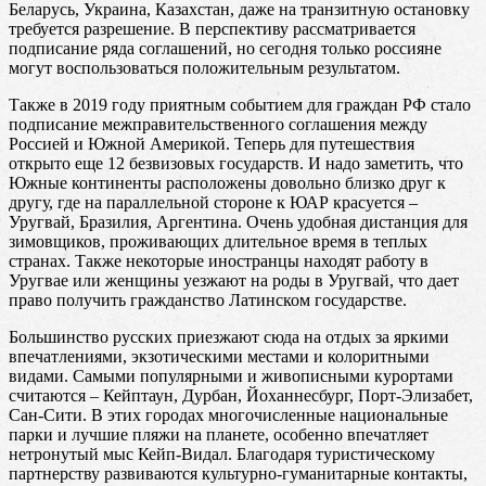
Беларусь, Украина, Казахстан, даже на транзитную остановку
требуется разрешение. В перспективу рассматривается
подписание ряда соглашений, но сегодня только россияне
могут воспользоваться положительным результатом.
Также в 2019 году приятным событием для граждан РФ стало
подписание межправительственного соглашения между
Россией и Южной Америкой. Теперь для путешествия
открыто еще 12 безвизовых государств. И надо заметить, что
Южные континенты расположены довольно близко друг к
другу, где на параллельной стороне к ЮАР красуется –
Уругвай, Бразилия, Аргентина. Очень удобная дистанция для
зимовщиков, проживающих длительное время в теплых
странах. Также некоторые иностранцы находят работу в
Уругвае или женщины уезжают на роды в Уругвай, что дает
право получить гражданство Латинском государстве.
Большинство русских приезжают сюда на отдых за яркими
впечатлениями, экзотическими местами и колоритными
видами. Самыми популярными и живописными курортами
считаются – Кейптаун, Дурбан, Йоханнесбург, Порт-Элизабет,
Сан-Сити. В этих городах многочисленные национальные
парки и лучшие пляжи на планете, особенно впечатляет
нетронутый мыс Кейп-Видал. Благодаря туристическому
партнерству развиваются культурно-гуманитарные контакты,