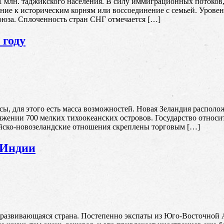
 1 млн. таджикского населения. В силу иммиграционных потоко
ние к историческим корням или воссоединение с семьей. Уровен
оюза. Сплоченность стран СНГ отмечается […]
 году
ы, для этого есть масса возможностей. Новая Зеландия располож
жении 700 мелких тихоокеанских островов. Государство относи
йско-новозеландские отношения скреплены торговым […]
 Индии
оразвивающаяся страна. Постепенно экспаты из Юго-Восточной 