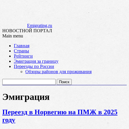
Emigrating.ru
НОВОСТНОЙ ПОРТАЛ
Main menu
Skip
Главная
to
Страны
content
Рейтинги
Эмиграция за границу
Переезды по России
Обзоры районов для проживания
Найти:
Эмиграция
Переезд в Норвегию на ПМЖ в 2025
году