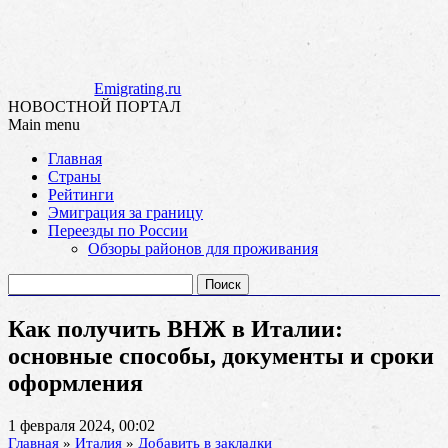
Emigrating.ru
НОВОСТНОЙ ПОРТАЛ
Main menu
Skip
Главная
to
Страны
content
Рейтинги
Эмиграция за границу
Переезды по России
Обзоры районов для проживания
Найти:
Как получить ВНЖ в Италии:
основные способы, документы и сроки
оформления
1 февраля 2024, 00:02
Главная
»
Италия
»
Добавить в закладки