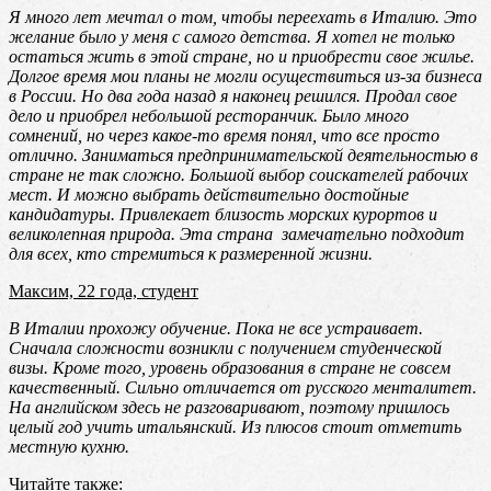
Я много лет мечтал о том, чтобы переехать в Италию. Это
желание было у меня с самого детства. Я хотел не только
остаться жить в этой стране, но и приобрести свое жилье.
Долгое время мои планы не могли осуществиться из-за бизнеса
в России. Но два года назад я наконец решился. Продал свое
дело и приобрел небольшой ресторанчик. Было много
сомнений, но через какое-то время понял, что все просто
отлично. Заниматься предпринимательской деятельностью в
стране не так сложно. Большой выбор соискателей рабочих
мест. И можно выбрать действительно достойные
кандидатуры. Привлекает близость морских курортов и
великолепная природа. Эта страна замечательно подходит
для всех, кто стремиться к размеренной жизни.
Максим, 22 года, студент
В Италии прохожу обучение. Пока не все устраивает.
Сначала сложности возникли с получением студенческой
визы. Кроме того, уровень образования в стране не совсем
качественный. Сильно отличается от русского менталитет.
На английском здесь не разговаривают, поэтому пришлось
целый год учить итальянский. Из плюсов стоит отметить
местную кухню.
Читайте также: