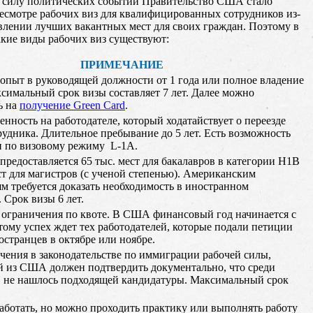
 В силу политических событий Правительство США стало
ресмотре рабочих виз для квалифицированных сотрудников из-
авлении лучших вакантных мест для своих граждан. Поэтому в
акие виды рабочих виз существуют:
ПРИМЕЧАНИЕ
 опыт в руководящей должности от 1 года или полное владение
ксимальный срок визы составляет 7 лет. Далее можно
ь на
получение Green Card
.
енность на работодателе, который ходатайствует о переезде
рудника. Длительное пребывание до 5 лет. Есть возможность
 по визовому режиму L-1A.
предоставляется 65 тыс. мест для бакалавров в категории H1B
ст для магистров (с ученой степенью). Американским
ям требуется доказать необходимость в иностранном
 Срок визы 6 лет.
ограничения по квоте. В США финансовый год начинается с
этому успех ждет тех работодателей, которые подали петиции
остранцев в октябре или ноябре.
очения в законодательстве по иммиграции рабочей силы,
из США должен подтвердить документально, что среди
 не нашлось подходящей кандидатуры. Максимальный срок
аботать, но можно проходить практику или выполнять работу