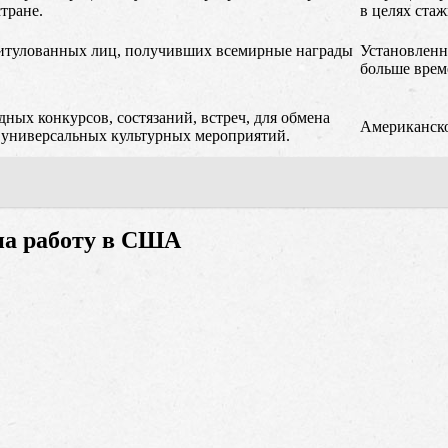
стране.
в целях ста
титулованных лиц, получивших всемирные награды
Установленны
больше време
ных конкурсов, состязаний, встреч, для обмена
Американско
в универсальных культурных мероприятий.
на работу в США