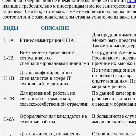
Северная Америка долгое время занимала первые позиции
по 
излишне требовательно к иностранцам и менее заинтересовано
за рубежа. Связать, это можно с уже имеющимся большим числ
соответствии с законодательством страны установлены даже пр
ВИДЫ
ОПИСАНИЕ
Для предпринимателе
L-1A
Бизнес иммиграция США
Может быть представ
Также топ-менеджер
Внутреннее перемещение
Сотрудники Америка
L-1B
сотрудников со
России могут перев
специализированными знаниями
причине их высокой
Не иммиграционная в
Для квалифицированных
степенью бакалавра,
H-1B
специалистов в сфере IT-
опыту и знаниям. Н
технологий, медицины
мировом рынке.
Для временной работы, не
По данной категории
H-2B
связанной с фермерской,
рабочая сила для се
сельскохозяйственной отраслями
с высшим образован
Оформляется для кандидатов на
В большинстве случа
H-2A
сезонные работы
американские фермер
Для стажировки, повышения
Основное условие – 