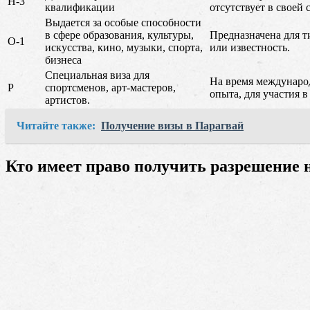
H-3
квалификации
отсутствует в своей 
Выдается за особые способности
в сфере образования, культуры,
Предназначена для 
O-1
искусства, кино, музыки, спорта,
или известность.
бизнеса
Специальная виза для
На время международ
P
спортсменов, арт-мастеров,
опыта, для участия 
артистов.
Читайте также:
Получение визы в Парагвай
Кто имеет право получить разрешение 