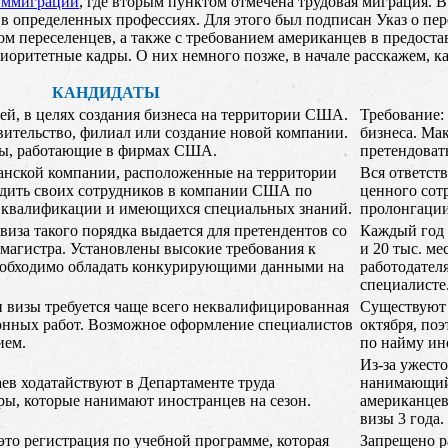
иммиграции
, где вторым пунктом отмечена трудовая миграция.
 в определенных профессиях. Для этого был подписан Указ о пе
ом переселенцев, а также с требованием американцев в предост
иоритетные кадры. О них немного позже, в начале расскажем, к
КАНДИДАТЫ
й, в целях создания бизнеса на территории США.
Требование:
ительство, филиал или создание новой компании.
бизнеса. Ма
ы, работающие в фирмах США.
претендоват
нской компании, расположенные на территории
Вся ответств
одить своих сотрудников в компании США по
ценного сот
 квалификации и имеющихся специальных знаний.
пролонгации
иза такого порядка выдается для претендентов со
Каждый год 
 магистра. Установлены высокие требования к
и 20 тыс. ме
еобходимо обладать конкурирующими данными на
работодател
специалисте.
 визы требуется чаще всего неквалифицированная
Существуют 
зонных работ. Возможное оформление специалистов
октября, по
ием.
по найму ин
Из-за ужест
ев ходатайствуют в Департаменте труда
нанимающий 
ы, которые нанимают иностранцев на сезон.
американцев
визы 3 года.
это регистрация по учебной программе, которая
Запрещено р